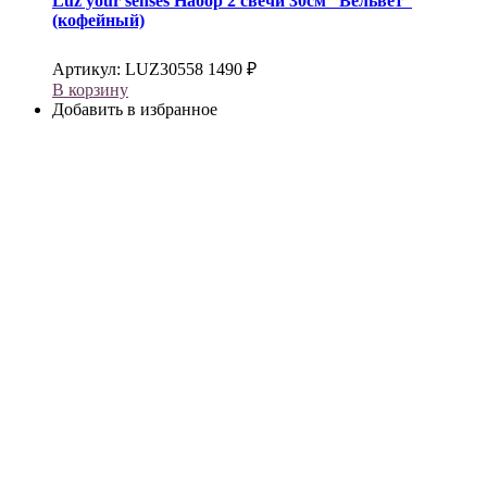
Luz your senses
Набор 2 свечи 30см “Вельвет”
(кофейный)
Артикул:
LUZ30558
1490
₽
В корзину
Добавить в избранное