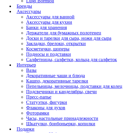
Luigi Bormioli
Бренды
Аксессуары
Аксессуары для ванной
Аксессуары для кухни
Банки для хранения
Держатели для бумажных полотенец
Доски и тарелки для сыра, ножи для сыра
Закладки, брелоки, открытки
Косметички, шоперы
Подносы и подставки
Салфетницы, салфетки, кольца для салфеток
Интерьер
Вазы
Декоративные чаши и блюда
Кашпо, декоративные тарелки
Пепельницы, мелочницы, подставки для колец
Подсвечники и канделябры, свечи
Пресс-папье
Статуэтки, фигурки
Флаконы для духов
Фоторамки
Часы, настольные принадлежности
Шкатулки, бонбоньерки, копилки
Подарки