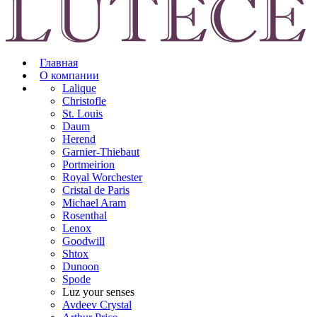
Главная
О компании
Lalique
Christofle
St. Louis
Daum
Herend
Garnier-Thiebaut
Portmeirion
Royal Worchester
Cristal de Paris
Michael Aram
Rosenthal
Lenox
Goodwill
Shtox
Dunoon
Spode
Luz your senses
Avdeev Crystal