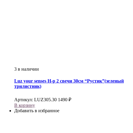
3 в наличии
Luz your senses
Н-р 2 свечи 30см “Рустик”(зеленый
трилистник)
Артикул:
LUZ305.30
1490
₽
В корзину
Добавить в избранное