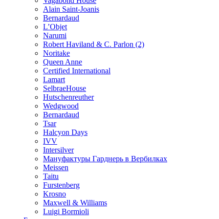
Vagabond House
Alain Saint-Joanis
Bernardaud
L’Objet
Narumi
Robert Haviland & C. Parlon (2)
Noritakе
Queen Anne
Certified International
Lamart
SelbraeHouse
Hutschenreuther
Wedgwood
Bernardaud
Tsar
Halcyon Days
IVV
Intersilver
Мануфактуры Гарднерь в Вербилках
Meissen
Taitu
Furstenberg
Krosno
Maxwell & Williams
Luigi Bormioli