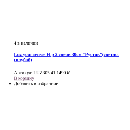
4 в наличии
Luz your senses
Н-р 2 свечи 30см “Рустик”(светло-
голубой)
Артикул:
LUZ305.41
1490
₽
В корзину
Добавить в избранное