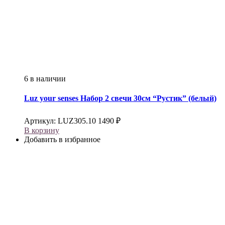
6 в наличии
Luz your senses
Набор 2 свечи 30см “Рустик” (белый)
Артикул:
LUZ305.10
1490
₽
В корзину
Добавить в избранное