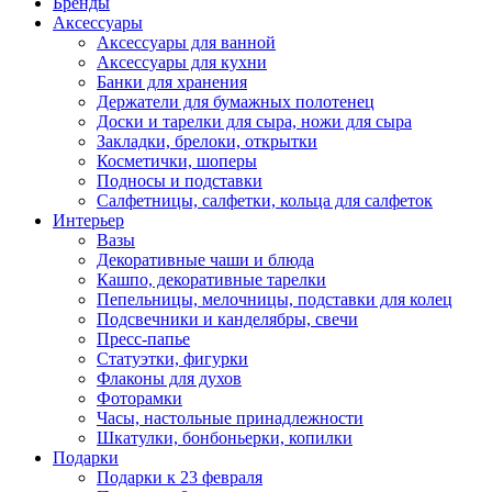
Бренды
Аксессуары
Аксессуары для ванной
Аксессуары для кухни
Банки для хранения
Держатели для бумажных полотенец
Доски и тарелки для сыра, ножи для сыра
Закладки, брелоки, открытки
Косметички, шоперы
Подносы и подставки
Салфетницы, салфетки, кольца для салфеток
Интерьер
Вазы
Декоративные чаши и блюда
Кашпо, декоративные тарелки
Пепельницы, мелочницы, подставки для колец
Подсвечники и канделябры, свечи
Пресс-папье
Статуэтки, фигурки
Флаконы для духов
Фоторамки
Часы, настольные принадлежности
Шкатулки, бонбоньерки, копилки
Подарки
Подарки к 23 февраля