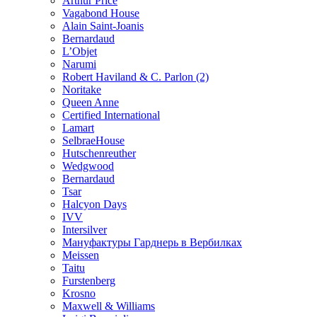
Arthur Price
Vagabond House
Alain Saint-Joanis
Bernardaud
L’Objet
Narumi
Robert Haviland & C. Parlon (2)
Noritakе
Queen Anne
Certified International
Lamart
SelbraeHouse
Hutschenreuther
Wedgwood
Bernardaud
Tsar
Halcyon Days
IVV
Intersilver
Мануфактуры Гарднерь в Вербилках
Meissen
Taitu
Furstenberg
Krosno
Maxwell & Williams