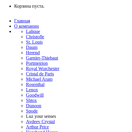
Корзина пуста.
Главная
О компании
Lalique
Christofle
St. Louis
Daum
Herend
Garnier-Thiebaut
Portmeirion
Royal Worchester
Cristal de Paris
Michael Aram
Rosenthal
Lenox
Goodwill
Shtox
Dunoon
Spode
Luz your senses
Avdeev Crystal
Arthur Price