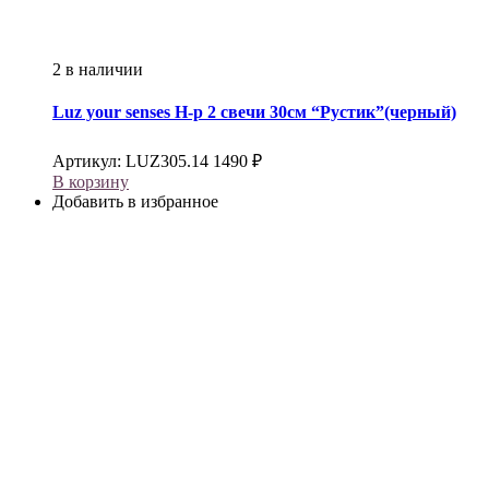
2 в наличии
Luz your senses
Н-р 2 свечи 30см “Рустик”(черный)
Артикул:
LUZ305.14
1490
₽
В корзину
Добавить в избранное