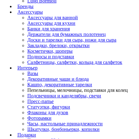
Luigi Bormioli
Бренды
Аксессуары
Аксессуары для ванной
Аксессуары для кухни
Банки для хранения
Держатели для бумажных полотенец
Доски и тарелки для сыра, ножи для сыра
Закладки, брелоки, открытки
Косметички, шоперы
Подносы и подставки
Салфетницы, салфетки, кольца для салфеток
Интерьер
Вазы
Декоративные чаши и блюда
Кашпо, декоративные тарелки
Пепельницы, мелочницы, подставки для колец
Подсвечники и канделябры, свечи
Пресс-папье
Статуэтки, фигурки
Флаконы для духов
Фоторамки
Часы, настольные принадлежности
Шкатулки, бонбоньерки, копилки
Подарки