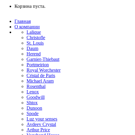
Корзина пуста.
Главная
О компании
Lalique
Christofle
St. Louis
Daum
Herend
Garnier-Thiebaut
Portmeirion
Royal Worchester
Cristal de Paris
Michael Aram
Rosenthal
Lenox
Goodwill
Shtox
Dunoon
Spode
Luz your senses
Avdeev Crystal
Arthur Price