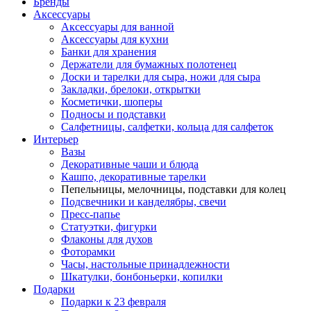
Бренды
Аксессуары
Аксессуары для ванной
Аксессуары для кухни
Банки для хранения
Держатели для бумажных полотенец
Доски и тарелки для сыра, ножи для сыра
Закладки, брелоки, открытки
Косметички, шоперы
Подносы и подставки
Салфетницы, салфетки, кольца для салфеток
Интерьер
Вазы
Декоративные чаши и блюда
Кашпо, декоративные тарелки
Пепельницы, мелочницы, подставки для колец
Подсвечники и канделябры, свечи
Пресс-папье
Статуэтки, фигурки
Флаконы для духов
Фоторамки
Часы, настольные принадлежности
Шкатулки, бонбоньерки, копилки
Подарки
Подарки к 23 февраля