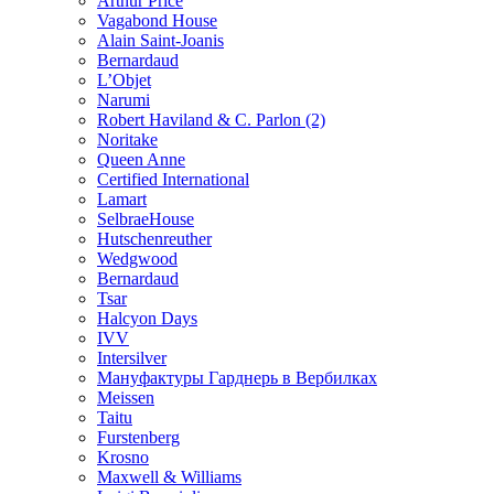
Arthur Price
Vagabond House
Alain Saint-Joanis
Bernardaud
L’Objet
Narumi
Robert Haviland & C. Parlon (2)
Noritakе
Queen Anne
Certified International
Lamart
SelbraeHouse
Hutschenreuther
Wedgwood
Bernardaud
Tsar
Halcyon Days
IVV
Intersilver
Мануфактуры Гарднерь в Вербилках
Meissen
Taitu
Furstenberg
Krosno
Maxwell & Williams