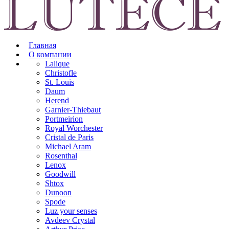
Главная
О компании
Lalique
Christofle
St. Louis
Daum
Herend
Garnier-Thiebaut
Portmeirion
Royal Worchester
Cristal de Paris
Michael Aram
Rosenthal
Lenox
Goodwill
Shtox
Dunoon
Spode
Luz your senses
Avdeev Crystal