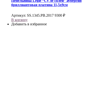
Пепельница
Legle
“Су ле солей” аубергин
бриллиантовая платина 11,5х9см
Артикул:
SS.1345.PB.2017
9300
₽
В корзину
Добавить в избранное