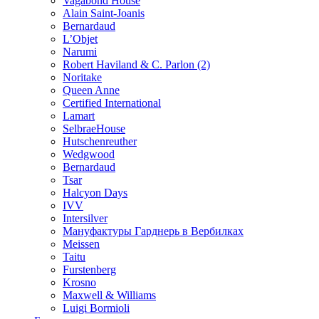
Vagabond House
Alain Saint-Joanis
Bernardaud
L’Objet
Narumi
Robert Haviland & C. Parlon (2)
Noritakе
Queen Anne
Certified International
Lamart
SelbraeHouse
Hutschenreuther
Wedgwood
Bernardaud
Tsar
Halcyon Days
IVV
Intersilver
Мануфактуры Гарднерь в Вербилках
Meissen
Taitu
Furstenberg
Krosno
Maxwell & Williams
Luigi Bormioli