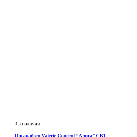
3 в наличии
Органайзер
Valerie Concept
“Алиса” CB1