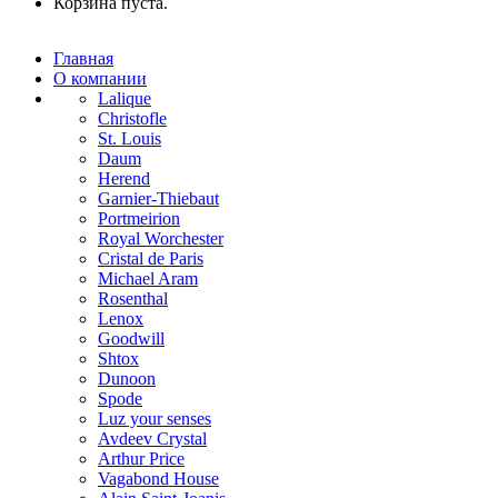
Корзина пуста.
Главная
О компании
Lalique
Christofle
St. Louis
Daum
Herend
Garnier-Thiebaut
Portmeirion
Royal Worchester
Cristal de Paris
Michael Aram
Rosenthal
Lenox
Goodwill
Shtox
Dunoon
Spode
Luz your senses
Avdeev Crystal
Arthur Price
Vagabond House