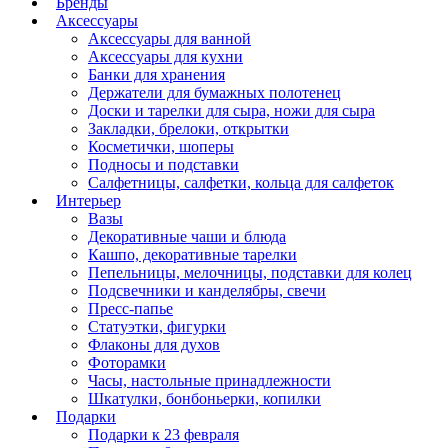
Бренды
Аксессуары
Аксессуары для ванной
Аксессуары для кухни
Банки для хранения
Держатели для бумажных полотенец
Доски и тарелки для сыра, ножи для сыра
Закладки, брелоки, открытки
Косметички, шоперы
Подносы и подставки
Салфетницы, салфетки, кольца для салфеток
Интерьер
Вазы
Декоративные чаши и блюда
Кашпо, декоративные тарелки
Пепельницы, мелочницы, подставки для колец
Подсвечники и канделябры, свечи
Пресс-папье
Статуэтки, фигурки
Флаконы для духов
Фоторамки
Часы, настольные принадлежности
Шкатулки, бонбоньерки, копилки
Подарки
Подарки к 23 февраля