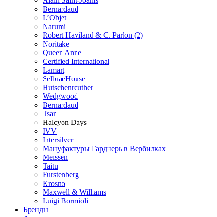
Alain Saint-Joanis
Bernardaud
L’Objet
Narumi
Robert Haviland & C. Parlon (2)
Noritakе
Queen Anne
Certified International
Lamart
SelbraeHouse
Hutschenreuther
Wedgwood
Bernardaud
Tsar
Halcyon Days
IVV
Intersilver
Мануфактуры Гарднерь в Вербилках
Meissen
Taitu
Furstenberg
Krosno
Maxwell & Williams
Luigi Bormioli
Бренды