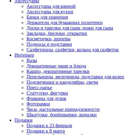
Аксессуары
Аксессуары для ванной
Аксессуары для кухни
Банки для хранения
Держатели для бумажных полотенец
Доски и тарелки для сыра, ножи для сыра
Закладки, брелоки, открытки
Косметички, шоперы
Подносы и подставки
Салфетницы, салфетки, кольца для салфеток
Интерьер
Вазы
Декоративные чаши и блюда
Кашпо, декоративные тарелки
Пепельницы, мелочницы, подставки для колец
Подсвечники и канделябры, свечи
Пресс-папье
Статуэтки, фигурки
Флаконы для духов
Фоторамки
Часы, настольные принадлежности
Шкатулки, бонбоньерки, копилки
Подарки
Подарки к 23 февраля
Подарки к 8 марта