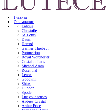
Главная
О компании
Lalique
Christofle
St. Louis
Daum
Herend
Garnier-Thiebaut
Portmeirion
Royal Worchester
Cristal de Paris
Michael Aram
Rosenthal
Lenox
Goodwill
Shtox
Dunoon
Spode
Luz your senses
Avdeev Crystal
Arthur Price