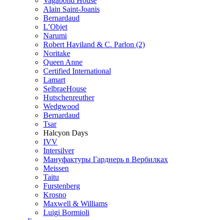
Vagabond House
Alain Saint-Joanis
Bernardaud
L’Objet
Narumi
Robert Haviland & C. Parlon (2)
Noritakе
Queen Anne
Certified International
Lamart
SelbraeHouse
Hutschenreuther
Wedgwood
Bernardaud
Tsar
Halcyon Days
IVV
Intersilver
Мануфактуры Гарднерь в Вербилках
Meissen
Taitu
Furstenberg
Krosno
Maxwell & Williams
Luigi Bormioli