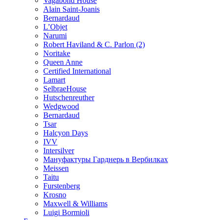
Vagabond House
Alain Saint-Joanis
Bernardaud
L’Objet
Narumi
Robert Haviland & C. Parlon (2)
Noritakе
Queen Anne
Certified International
Lamart
SelbraeHouse
Hutschenreuther
Wedgwood
Bernardaud
Tsar
Halcyon Days
IVV
Intersilver
Мануфактуры Гарднерь в Вербилках
Meissen
Taitu
Furstenberg
Krosno
Maxwell & Williams
Luigi Bormioli