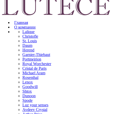
Главная
О компании
Lalique
Christofle
St. Louis
Daum
Herend
Garnier-Thiebaut
Portmeirion
Royal Worchester
Cristal de Paris
Michael Aram
Rosenthal
Lenox
Goodwill
Shtox
Dunoon
Spode
Luz your senses
Avdeev Crystal