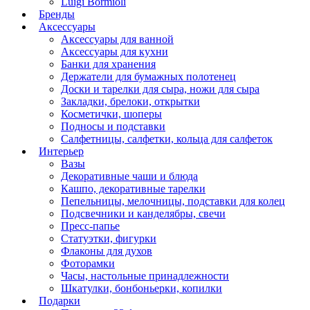
Luigi Bormioli
Бренды
Аксессуары
Аксессуары для ванной
Аксессуары для кухни
Банки для хранения
Держатели для бумажных полотенец
Доски и тарелки для сыра, ножи для сыра
Закладки, брелоки, открытки
Косметички, шоперы
Подносы и подставки
Салфетницы, салфетки, кольца для салфеток
Интерьер
Вазы
Декоративные чаши и блюда
Кашпо, декоративные тарелки
Пепельницы, мелочницы, подставки для колец
Подсвечники и канделябры, свечи
Пресс-папье
Статуэтки, фигурки
Флаконы для духов
Фоторамки
Часы, настольные принадлежности
Шкатулки, бонбоньерки, копилки
Подарки