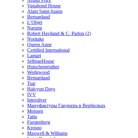
Arthur Price
Vagabond House
Alain Saint-Joanis
Bernardaud
L’Objet
Narumi
Robert Haviland & C. Parlon (2)
Noritakе
Queen Anne
Certified International
Lamart
SelbraeHouse
Hutschenreuther
Wedgwood
Bernardaud
Tsar
Halcyon Days
IVV
Intersilver
Мануфактуры Гарднерь в Вербилках
Meissen
Taitu
Furstenberg
Krosno
Maxwell & Williams