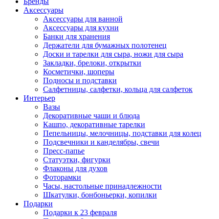
Бренды
Аксессуары
Аксессуары для ванной
Аксессуары для кухни
Банки для хранения
Держатели для бумажных полотенец
Доски и тарелки для сыра, ножи для сыра
Закладки, брелоки, открытки
Косметички, шоперы
Подносы и подставки
Салфетницы, салфетки, кольца для салфеток
Интерьер
Вазы
Декоративные чаши и блюда
Кашпо, декоративные тарелки
Пепельницы, мелочницы, подставки для колец
Подсвечники и канделябры, свечи
Пресс-папье
Статуэтки, фигурки
Флаконы для духов
Фоторамки
Часы, настольные принадлежности
Шкатулки, бонбоньерки, копилки
Подарки
Подарки к 23 февраля