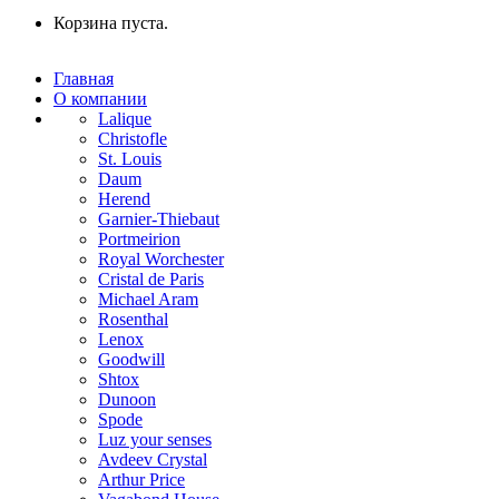
Корзина пуста.
Главная
О компании
Lalique
Christofle
St. Louis
Daum
Herend
Garnier-Thiebaut
Portmeirion
Royal Worchester
Cristal de Paris
Michael Aram
Rosenthal
Lenox
Goodwill
Shtox
Dunoon
Spode
Luz your senses
Avdeev Crystal
Arthur Price