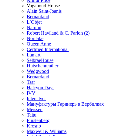
Arthur Price
Vagabond House
Alain Saint-Joanis
Bernardaud
L’Objet
Narumi
Robert Haviland & C. Parlon (2)
Noritakе
Queen Anne
Certified International
Lamart
SelbraeHouse
Hutschenreuther
Wedgwood
Bernardaud
Tsar
Halcyon Days
IVV
Intersilver
Мануфактуры Гарднерь в Вербилках
Meissen
Taitu
Furstenberg
Krosno
Maxwell & Williams