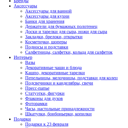
Бренды
Аксессуары
Аксессуары для ванной
Аксессуары для кухни
Банки для хранения
Держатели для бумажных полотенец
Доски и тарелки для сыра, ножи для сыра
Закладки, брелоки, открытки
Косметички, шоперы
Подносы и подставки
Салфетницы, салфетки, кольца для салфеток
Интерьер
Вазы
Декоративные чаши и блюда
Кашпо, декоративные тарелки
Пепельницы, мелочницы, подставки для колец
Подсвечники и канделябры, свечи
Пресс-папье
Статуэтки, фигурки
Флаконы для духов
Фоторамки
Часы, настольные принадлежности
Шкатулки, бонбоньерки, копилки
Подарки
Подарки к 23 февраля