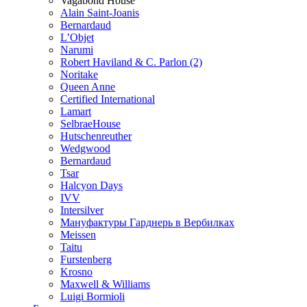
Vagabond House
Alain Saint-Joanis
Bernardaud
L’Objet
Narumi
Robert Haviland & C. Parlon (2)
Noritakе
Queen Anne
Certified International
Lamart
SelbraeHouse
Hutschenreuther
Wedgwood
Bernardaud
Tsar
Halcyon Days
IVV
Intersilver
Мануфактуры Гарднерь в Вербилках
Meissen
Taitu
Furstenberg
Krosno
Maxwell & Williams
Luigi Bormioli