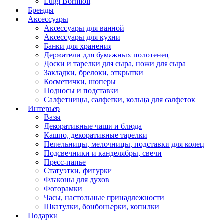
Luigi Bormioli
Бренды
Аксессуары
Аксессуары для ванной
Аксессуары для кухни
Банки для хранения
Держатели для бумажных полотенец
Доски и тарелки для сыра, ножи для сыра
Закладки, брелоки, открытки
Косметички, шоперы
Подносы и подставки
Салфетницы, салфетки, кольца для салфеток
Интерьер
Вазы
Декоративные чаши и блюда
Кашпо, декоративные тарелки
Пепельницы, мелочницы, подставки для колец
Подсвечники и канделябры, свечи
Пресс-папье
Статуэтки, фигурки
Флаконы для духов
Фоторамки
Часы, настольные принадлежности
Шкатулки, бонбоньерки, копилки
Подарки