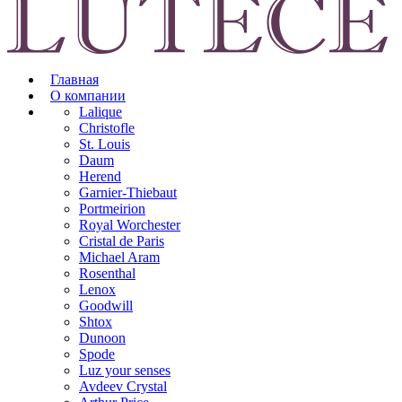
Главная
О компании
Lalique
Christofle
St. Louis
Daum
Herend
Garnier-Thiebaut
Portmeirion
Royal Worchester
Cristal de Paris
Michael Aram
Rosenthal
Lenox
Goodwill
Shtox
Dunoon
Spode
Luz your senses
Avdeev Crystal