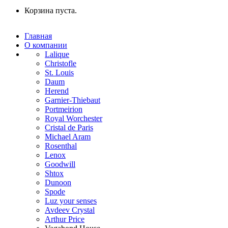
Корзина пуста.
Главная
О компании
Lalique
Christofle
St. Louis
Daum
Herend
Garnier-Thiebaut
Portmeirion
Royal Worchester
Cristal de Paris
Michael Aram
Rosenthal
Lenox
Goodwill
Shtox
Dunoon
Spode
Luz your senses
Avdeev Crystal
Arthur Price