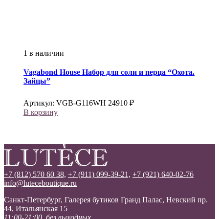
1 в наличии
Vagabond House
Набор для соли и перца “Охота.
Зайцы”
Артикул:
VGB-G116WH
24910
₽
В корзину
+7 (812) 570 60 38,
+7 (911) 099-39-21,
+7 (921) 640-02-76
info@luteceboutique.ru
Санкт-Петербург, Галерея бутиков Гранд Палас, Невский пр.
44, Итальянская 15
11:00-21:00, без выходных