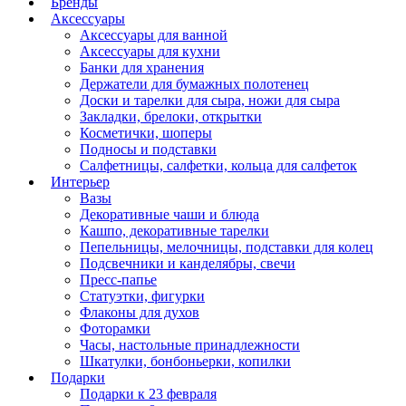
Бренды
Аксессуары
Аксессуары для ванной
Аксессуары для кухни
Банки для хранения
Держатели для бумажных полотенец
Доски и тарелки для сыра, ножи для сыра
Закладки, брелоки, открытки
Косметички, шоперы
Подносы и подставки
Салфетницы, салфетки, кольца для салфеток
Интерьер
Вазы
Декоративные чаши и блюда
Кашпо, декоративные тарелки
Пепельницы, мелочницы, подставки для колец
Подсвечники и канделябры, свечи
Пресс-папье
Статуэтки, фигурки
Флаконы для духов
Фоторамки
Часы, настольные принадлежности
Шкатулки, бонбоньерки, копилки
Подарки
Подарки к 23 февраля