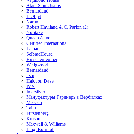
Vagabond House
Alain Saint-Joanis
Bernardaud
L’Objet
Narumi
Robert Haviland & C. Parlon (2)
Noritakе
Queen Anne
Certified International
Lamart
SelbraeHouse
Hutschenreuther
Wedgwood
Bernardaud
Tsar
Halcyon Days
IVV
Intersilver
Мануфактуры Гарднерь в Вербилках
Meissen
Taitu
Furstenberg
Krosno
Maxwell & Williams
Luigi Bormioli