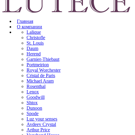
Главная
О компании
Lalique
Christofle
St. Louis
Daum
Herend
Garnier-Thiebaut
Portmeirion
Royal Worchester
Cristal de Paris
Michael Aram
Rosenthal
Lenox
Goodwill
Shtox
Dunoon
Spode
Luz your senses
Avdeev Crystal
Arthur Price