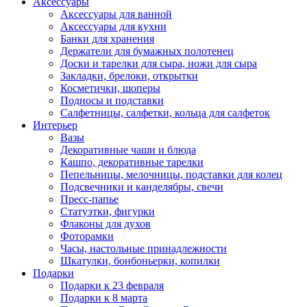
Аксессуары
Аксессуары для ванной
Аксессуары для кухни
Банки для хранения
Держатели для бумажных полотенец
Доски и тарелки для сыра, ножи для сыра
Закладки, брелоки, открытки
Косметички, шоперы
Подносы и подставки
Салфетницы, салфетки, кольца для салфеток
Интерьер
Вазы
Декоративные чаши и блюда
Кашпо, декоративные тарелки
Пепельницы, мелочницы, подставки для колец
Подсвечники и канделябры, свечи
Пресс-папье
Статуэтки, фигурки
Флаконы для духов
Фоторамки
Часы, настольные принадлежности
Шкатулки, бонбоньерки, копилки
Подарки
Подарки к 23 февраля
Подарки к 8 марта