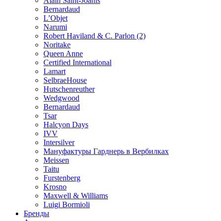
Alain Saint-Joanis
Bernardaud
L’Objet
Narumi
Robert Haviland & C. Parlon (2)
Noritakе
Queen Anne
Certified International
Lamart
SelbraeHouse
Hutschenreuther
Wedgwood
Bernardaud
Tsar
Halcyon Days
IVV
Intersilver
Мануфактуры Гарднерь в Вербилках
Meissen
Taitu
Furstenberg
Krosno
Maxwell & Williams
Luigi Bormioli
Бренды