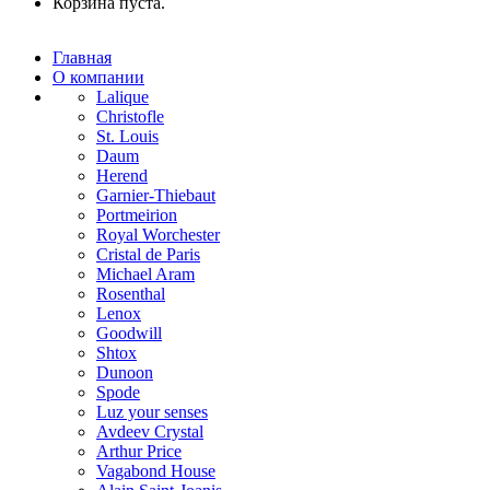
Корзина пуста.
Главная
О компании
Lalique
Christofle
St. Louis
Daum
Herend
Garnier-Thiebaut
Portmeirion
Royal Worchester
Cristal de Paris
Michael Aram
Rosenthal
Lenox
Goodwill
Shtox
Dunoon
Spode
Luz your senses
Avdeev Crystal
Arthur Price
Vagabond House