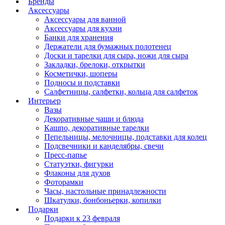
Бренды
Аксессуары
Аксессуары для ванной
Аксессуары для кухни
Банки для хранения
Держатели для бумажных полотенец
Доски и тарелки для сыра, ножи для сыра
Закладки, брелоки, открытки
Косметички, шоперы
Подносы и подставки
Салфетницы, салфетки, кольца для салфеток
Интерьер
Вазы
Декоративные чаши и блюда
Кашпо, декоративные тарелки
Пепельницы, мелочницы, подставки для колец
Подсвечники и канделябры, свечи
Пресс-папье
Статуэтки, фигурки
Флаконы для духов
Фоторамки
Часы, настольные принадлежности
Шкатулки, бонбоньерки, копилки
Подарки
Подарки к 23 февраля