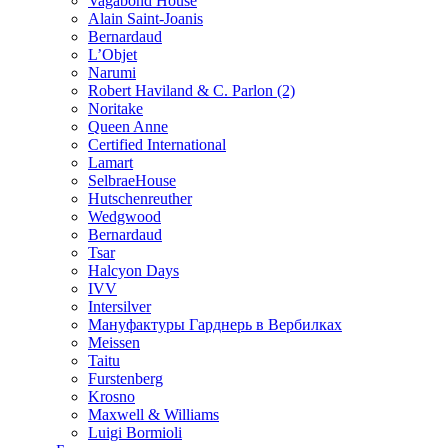
Vagabond House
Alain Saint-Joanis
Bernardaud
L’Objet
Narumi
Robert Haviland & C. Parlon (2)
Noritakе
Queen Anne
Certified International
Lamart
SelbraeHouse
Hutschenreuther
Wedgwood
Bernardaud
Tsar
Halcyon Days
IVV
Intersilver
Мануфактуры Гарднерь в Вербилках
Meissen
Taitu
Furstenberg
Krosno
Maxwell & Williams
Luigi Bormioli