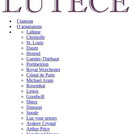
Главная
О компании
Lalique
Christofle
St. Louis
Daum
Herend
Garnier-Thiebaut
Portmeirion
Royal Worchester
Cristal de Paris
Michael Aram
Rosenthal
Lenox
Goodwill
Shtox
Dunoon
Spode
Luz your senses
Avdeev Crystal
Arthur Price