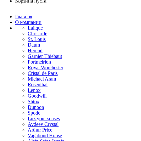
Корзина пуста.
Главная
О компании
Lalique
Christofle
St. Louis
Daum
Herend
Garnier-Thiebaut
Portmeirion
Royal Worchester
Cristal de Paris
Michael Aram
Rosenthal
Lenox
Goodwill
Shtox
Dunoon
Spode
Luz your senses
Avdeev Crystal
Arthur Price
Vagabond House