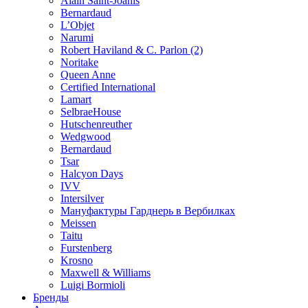
Alain Saint-Joanis
Bernardaud
L’Objet
Narumi
Robert Haviland & C. Parlon (2)
Noritakе
Queen Anne
Certified International
Lamart
SelbraeHouse
Hutschenreuther
Wedgwood
Bernardaud
Tsar
Halcyon Days
IVV
Intersilver
Мануфактуры Гарднерь в Вербилках
Meissen
Taitu
Furstenberg
Krosno
Maxwell & Williams
Luigi Bormioli
Бренды