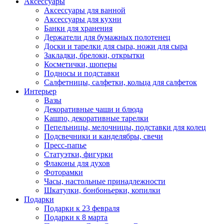
Аксессуары
Аксессуары для ванной
Аксессуары для кухни
Банки для хранения
Держатели для бумажных полотенец
Доски и тарелки для сыра, ножи для сыра
Закладки, брелоки, открытки
Косметички, шоперы
Подносы и подставки
Салфетницы, салфетки, кольца для салфеток
Интерьер
Вазы
Декоративные чаши и блюда
Кашпо, декоративные тарелки
Пепельницы, мелочницы, подставки для колец
Подсвечники и канделябры, свечи
Пресс-папье
Статуэтки, фигурки
Флаконы для духов
Фоторамки
Часы, настольные принадлежности
Шкатулки, бонбоньерки, копилки
Подарки
Подарки к 23 февраля
Подарки к 8 марта