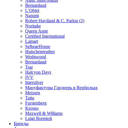
Alain Saint-Joanis
Bernardaud
L’Objet
Narumi
Robert Haviland & C. Parlon (2)
Noritakе
Queen Anne
Certified International
Lamart
SelbraeHouse
Hutschenreuther
Wedgwood
Bernardaud
Tsar
Halcyon Days
IVV
Intersilver
Мануфактуры Гарднерь в Вербилках
Meissen
Taitu
Furstenberg
Krosno
Maxwell & Williams
Luigi Bormioli
Бренды