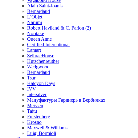
Vagabond House
Alain Saint-Joanis
Bernardaud
L’Objet
Narumi
Robert Haviland & C. Parlon (2)
Noritakе
Queen Anne
Certified International
Lamart
SelbraeHouse
Hutschenreuther
Wedgwood
Bernardaud
Tsar
Halcyon Days
IVV
Intersilver
Мануфактуры Гарднерь в Вербилках
Meissen
Taitu
Furstenberg
Krosno
Maxwell & Williams
Luigi Bormioli