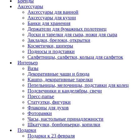
Бренды
Аксессуары
Аксессуары для ванной
Аксессуары для кухни
Банки для хранения
Держатели для бумажных полотенец
Доски и тарелки для сыра, ножи для сыра
Закладки, брелоки, открытки
Косметички, шоперы
Подносы и подставки
Салфетницы, салфетки, кольца для салфеток
Интерьер
Вазы
Декоративные чаши и блюда
Кашпо, декоративные тарелки
Пепельницы, мелочницы, подставки для колец
Подсвечники и канделябры, свечи
Пресс-папье
Статуэтки, фигурки
Флаконы для духов
Фоторамки
Часы, настольные принадлежности
Шкатулки, бонбоньерки, копилки
Подарки
Подарки к 23 февраля