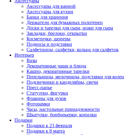
Аксессуары
Аксессуары для ванной
Аксессуары для кухни
Банки для хранения
Держатели для бумажных полотенец
Доски и тарелки для сыра, ножи для сыра
Закладки, брелоки, открытки
Косметички, шоперы
Подносы и подставки
Салфетницы, салфетки, кольца для салфеток
Интерьер
Вазы
Декоративные чаши и блюда
Кашпо, декоративные тарелки
Пепельницы, мелочницы, подставки для колец
Подсвечники и канделябры, свечи
Пресс-папье
Статуэтки, фигурки
Флаконы для духов
Фоторамки
Часы, настольные принадлежности
Шкатулки, бонбоньерки, копилки
Подарки
Подарки к 23 февраля
Подарки к 8 марта