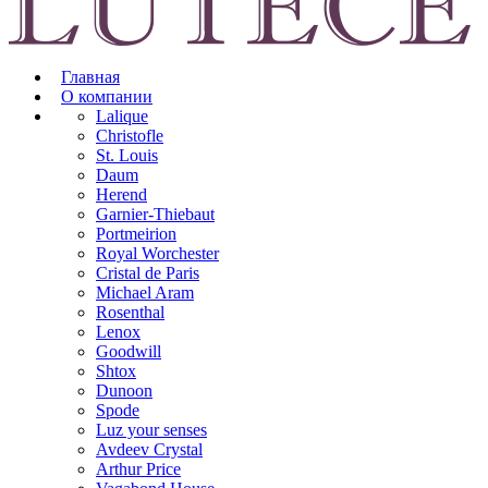
Главная
О компании
Lalique
Christofle
St. Louis
Daum
Herend
Garnier-Thiebaut
Portmeirion
Royal Worchester
Cristal de Paris
Michael Aram
Rosenthal
Lenox
Goodwill
Shtox
Dunoon
Spode
Luz your senses
Avdeev Crystal
Arthur Price