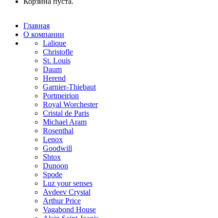
Корзина пуста.
Главная
О компании
Lalique
Christofle
St. Louis
Daum
Herend
Garnier-Thiebaut
Portmeirion
Royal Worchester
Cristal de Paris
Michael Aram
Rosenthal
Lenox
Goodwill
Shtox
Dunoon
Spode
Luz your senses
Avdeev Crystal
Arthur Price
Vagabond House