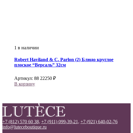
1 в наличии
Robert Haviland & C. Parlon (2)
Блюдо круглое
плоское “Версаль” 32см
Артикул:
88
22250
₽
В корзину
+7 (812) 570 60 38,
+7 (911) 099-39-21,
+7 (921) 640-02-76
info@luteceboutique.ru