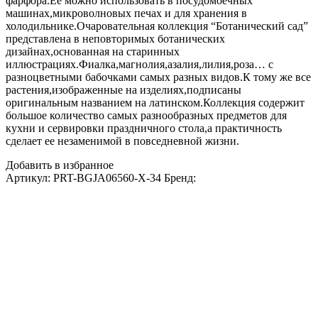
фарфора.Ее можно использовать в посудомоечных
машинах,микроволновых печах и для хранения в
холодильнике.Очаровательная коллекция “Ботанический сад”
представлена в неповторимых ботанических
дизайнах,основанная на старинных
иллюстрациях.Фиалка,магнолия,азалия,лилия,роза… с
разноцветными бабочками самых разных видов.К тому же все
растения,изображенные на изделиях,подписаны
оригинальным названием на латинском.Коллекция содержит
большое количество самых разнообразных предметов для
кухни и сервировки праздничного стола,а практичность
сделает ее незаменимой в повседневной жизни.
Добавить в избранное
Артикул:
PRT-BGJA06560-X-34
Бренд: