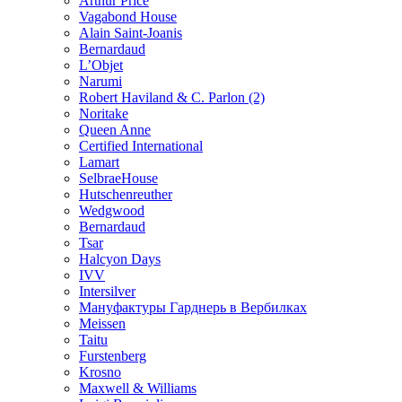
Arthur Price
Vagabond House
Alain Saint-Joanis
Bernardaud
L’Objet
Narumi
Robert Haviland & C. Parlon (2)
Noritakе
Queen Anne
Certified International
Lamart
SelbraeHouse
Hutschenreuther
Wedgwood
Bernardaud
Tsar
Halcyon Days
IVV
Intersilver
Мануфактуры Гарднерь в Вербилках
Meissen
Taitu
Furstenberg
Krosno
Maxwell & Williams