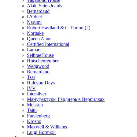
Vagabond House
Alain Saint-Joanis
Bernardaud
L’Objet
Narumi
Robert Haviland & C. Parlon (2)
Noritakе
Queen Anne
Certified International
Lamart
SelbraeHouse
Hutschenreuther
Wedgwood
Bernardaud
Tsar
Halcyon Days
IVV
Intersilver
Мануфактуры Гарднерь в Вербилках
Meissen
Taitu
Furstenberg
Krosno
Maxwell & Williams
Luigi Bormioli