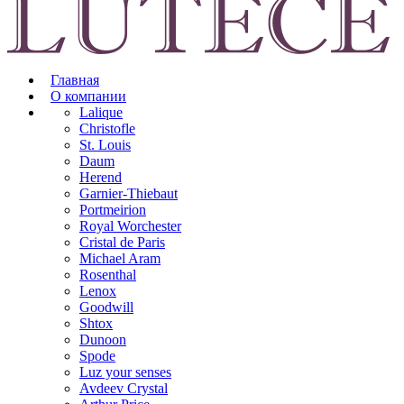
Главная
О компании
Lalique
Christofle
St. Louis
Daum
Herend
Garnier-Thiebaut
Portmeirion
Royal Worchester
Cristal de Paris
Michael Aram
Rosenthal
Lenox
Goodwill
Shtox
Dunoon
Spode
Luz your senses
Avdeev Crystal