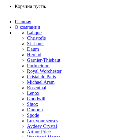
Корзина пуста.
Главная
О компании
Lalique
Christofle
St. Louis
Daum
Herend
Garnier-Thiebaut
Portmeirion
Royal Worchester
Cristal de Paris
Michael Aram
Rosenthal
Lenox
Goodwill
Shtox
Dunoon
Spode
Luz your senses
Avdeev Crystal
Arthur Price