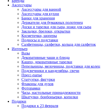
Бренды
Аксессуары
Аксессуары для ванной
Аксессуары для кухни
Банки для хранения
Держатели для бумажных полотенец
Доски и тарелки для сыра, ножи для сыра
Закладки, брелоки, открытки
Косметички, шоперы
Подносы и подставки
Салфетницы, салфетки, кольца для салфеток
Интерьер
Вазы
Декоративные чаши и блюда
Кашпо, декоративные тарелки
Пепельницы, мелочницы, подставки для колец
Подсвечники и канделябры, свечи
Пресс-папье
Статуэтки, фигурки
Флаконы для духов
Фоторамки
Часы, настольные принадлежности
Шкатулки, бонбоньерки, копилки
Подарки
Подарки к 23 февраля