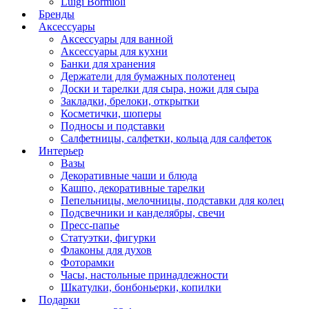
Luigi Bormioli
Бренды
Аксессуары
Аксессуары для ванной
Аксессуары для кухни
Банки для хранения
Держатели для бумажных полотенец
Доски и тарелки для сыра, ножи для сыра
Закладки, брелоки, открытки
Косметички, шоперы
Подносы и подставки
Салфетницы, салфетки, кольца для салфеток
Интерьер
Вазы
Декоративные чаши и блюда
Кашпо, декоративные тарелки
Пепельницы, мелочницы, подставки для колец
Подсвечники и канделябры, свечи
Пресс-папье
Статуэтки, фигурки
Флаконы для духов
Фоторамки
Часы, настольные принадлежности
Шкатулки, бонбоньерки, копилки
Подарки