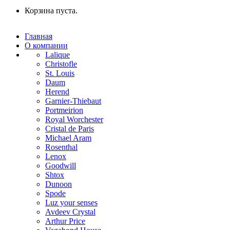
Корзина пуста.
Главная
О компании
Lalique
Christofle
St. Louis
Daum
Herend
Garnier-Thiebaut
Portmeirion
Royal Worchester
Cristal de Paris
Michael Aram
Rosenthal
Lenox
Goodwill
Shtox
Dunoon
Spode
Luz your senses
Avdeev Crystal
Arthur Price