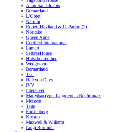
Vagabond House
Alain Saint-Joanis
Bernardaud
L’Objet
Narumi
Robert Haviland & C. Parlon (2)
Noritakе
Queen Anne
Certified International
Lamart
SelbraeHouse
Hutschenreuther
Wedgwood
Bernardaud
Tsar
Halcyon Days
IVV
Intersilver
Мануфактуры Гарднерь в Вербилках
Meissen
Taitu
Furstenberg
Krosno
Maxwell & Williams
Luigi Bormioli