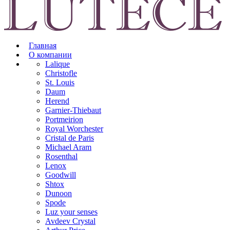
Главная
О компании
Lalique
Christofle
St. Louis
Daum
Herend
Garnier-Thiebaut
Portmeirion
Royal Worchester
Cristal de Paris
Michael Aram
Rosenthal
Lenox
Goodwill
Shtox
Dunoon
Spode
Luz your senses
Avdeev Crystal