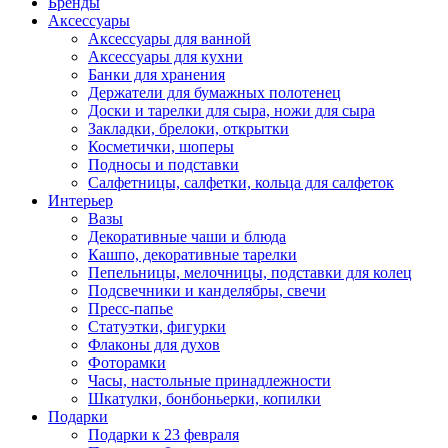
Бренды
Аксессуары
Аксессуары для ванной
Аксессуары для кухни
Банки для хранения
Держатели для бумажных полотенец
Доски и тарелки для сыра, ножи для сыра
Закладки, брелоки, открытки
Косметички, шоперы
Подносы и подставки
Салфетницы, салфетки, кольца для салфеток
Интерьер
Вазы
Декоративные чаши и блюда
Кашпо, декоративные тарелки
Пепельницы, мелочницы, подставки для колец
Подсвечники и канделябры, свечи
Пресс-папье
Статуэтки, фигурки
Флаконы для духов
Фоторамки
Часы, настольные принадлежности
Шкатулки, бонбоньерки, копилки
Подарки
Подарки к 23 февраля