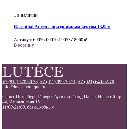
1 в наличии
Rosenthal
Ангел с праздничным кексом 13,9см
Артикул:
69056-000102-90537
8960
₽
В корзину
+7 (812) 570 60 38,
+7 (911) 099-39-21,
+7 (921) 640-02-76
info@luteceboutique.ru
Санкт-Петербург, Галерея бутиков Гранд Палас, Невский пр.
44, Итальянская 15
11:00-21:00, без выходных