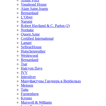
Arthur Price
Vagabond House
Alain Saint-Joanis
Bernardaud
L’Objet
Narumi
Robert Haviland & C. Parlon (2)
Noritakе
Queen Anne
Certified International
Lamart
SelbraeHouse
Hutschenreuther
Wedgwood
Bernardaud
Tsar
Halcyon Days
IVV
Intersilver
Мануфактуры Гарднерь в Вербилках
Meissen
Taitu
Furstenberg
Krosno
Maxwell & Williams