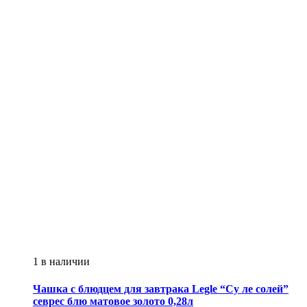
1 в наличии
Чашка с блюдцем для завтрака
Legle
“Су ле солей”
севрес блю матовое золото 0,28л