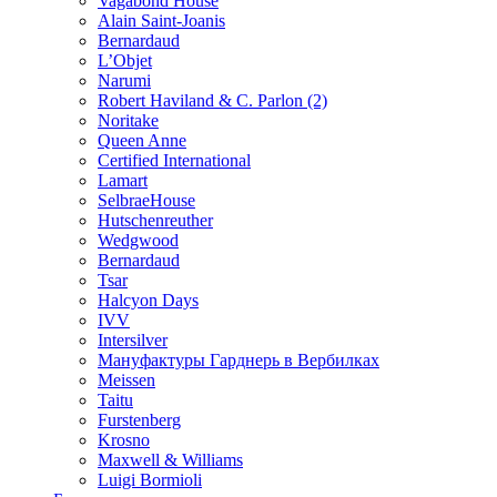
Vagabond House
Alain Saint-Joanis
Bernardaud
L’Objet
Narumi
Robert Haviland & C. Parlon (2)
Noritakе
Queen Anne
Certified International
Lamart
SelbraeHouse
Hutschenreuther
Wedgwood
Bernardaud
Tsar
Halcyon Days
IVV
Intersilver
Мануфактуры Гарднерь в Вербилках
Meissen
Taitu
Furstenberg
Krosno
Maxwell & Williams
Luigi Bormioli