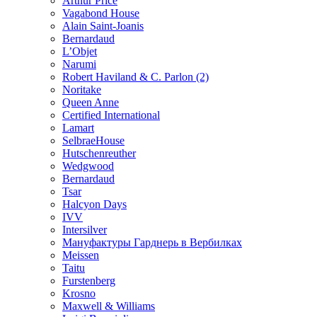
Arthur Price
Vagabond House
Alain Saint-Joanis
Bernardaud
L’Objet
Narumi
Robert Haviland & C. Parlon (2)
Noritakе
Queen Anne
Certified International
Lamart
SelbraeHouse
Hutschenreuther
Wedgwood
Bernardaud
Tsar
Halcyon Days
IVV
Intersilver
Мануфактуры Гарднерь в Вербилках
Meissen
Taitu
Furstenberg
Krosno
Maxwell & Williams