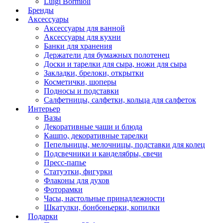
Luigi Bormioli
Бренды
Аксессуары
Аксессуары для ванной
Аксессуары для кухни
Банки для хранения
Держатели для бумажных полотенец
Доски и тарелки для сыра, ножи для сыра
Закладки, брелоки, открытки
Косметички, шоперы
Подносы и подставки
Салфетницы, салфетки, кольца для салфеток
Интерьер
Вазы
Декоративные чаши и блюда
Кашпо, декоративные тарелки
Пепельницы, мелочницы, подставки для колец
Подсвечники и канделябры, свечи
Пресс-папье
Статуэтки, фигурки
Флаконы для духов
Фоторамки
Часы, настольные принадлежности
Шкатулки, бонбоньерки, копилки
Подарки