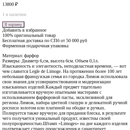
13800
₽
1 в наличии
В корзину
Добавить в избранное
100% оригинальный товар
Бесплатная доставка по СПб от 50 000 руб
Фирменная подарочная упаковка
Материал: фарфор
Размеры: Диаметр 6,см, высота 6см. Объем 0,1л.
Изысканность и элегантность, неподвластная времени, — вот
чем славится Legle de Limoge. На протяжении более 100 лет
небольшая французская семья из городка Лимож использовала
свои знания для усовершенствования и модернизации
изысканных изделий.Каждый предмет тщательно
изготавливается вручную опытными мастерами с
использованием фарфоровой пасты, эксклюзивной для
региона Лимож, набора цветной глазури и деликатной ручной
росписи золотом или платиной на ободке и ручках.
Полируется также вручную для придания блеска, в результате
чего получается уникальный продукт, известны своей
полупрозрачностью.Штамп «Limoges» на дне каждого изделия
подтверждает страну происхождения и гарантирует