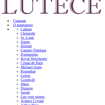
Главная
О компании
Lalique
Christofle
St. Louis
Daum
Herend
Garnier-Thiebaut
Portmeirion
Royal Worchester
Cristal de Paris
Michael Aram
Rosenthal
Lenox
Goodwill
Shtox
Dunoon
Spode
Luz your senses
Avdeev Crystal