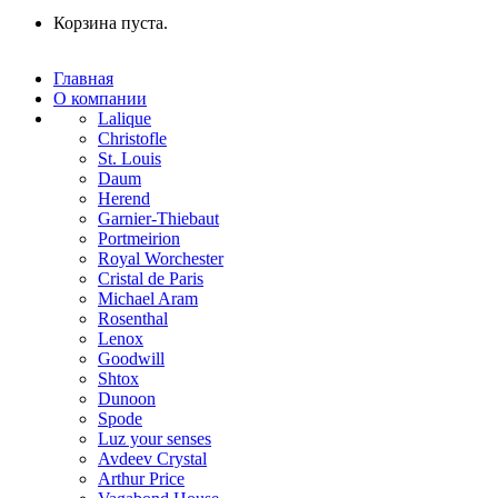
Корзина пуста.
Главная
О компании
Lalique
Christofle
St. Louis
Daum
Herend
Garnier-Thiebaut
Portmeirion
Royal Worchester
Cristal de Paris
Michael Aram
Rosenthal
Lenox
Goodwill
Shtox
Dunoon
Spode
Luz your senses
Avdeev Crystal
Arthur Price