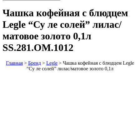
Чашка кофейная с блюдцем
Legle “Су ле солей” лилас/
матовое золото 0,1л
SS.281.ОМ.1012
Главная
>
Бренд
>
Legle
>
Чашка кофейная с блюдцем Legle
“Су ле солей” лилас/матовое золото 0,1л