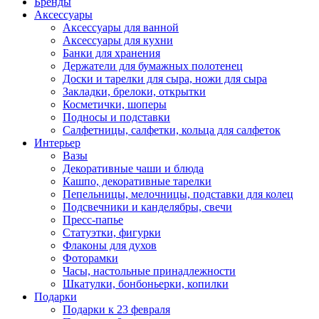
Бренды
Аксессуары
Аксессуары для ванной
Аксессуары для кухни
Банки для хранения
Держатели для бумажных полотенец
Доски и тарелки для сыра, ножи для сыра
Закладки, брелоки, открытки
Косметички, шоперы
Подносы и подставки
Салфетницы, салфетки, кольца для салфеток
Интерьер
Вазы
Декоративные чаши и блюда
Кашпо, декоративные тарелки
Пепельницы, мелочницы, подставки для колец
Подсвечники и канделябры, свечи
Пресс-папье
Статуэтки, фигурки
Флаконы для духов
Фоторамки
Часы, настольные принадлежности
Шкатулки, бонбоньерки, копилки
Подарки
Подарки к 23 февраля