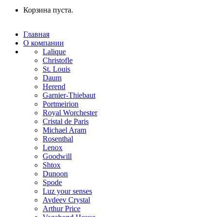
Корзина пуста.
Главная
О компании
Lalique
Christofle
St. Louis
Daum
Herend
Garnier-Thiebaut
Portmeirion
Royal Worchester
Cristal de Paris
Michael Aram
Rosenthal
Lenox
Goodwill
Shtox
Dunoon
Spode
Luz your senses
Avdeev Crystal
Arthur Price