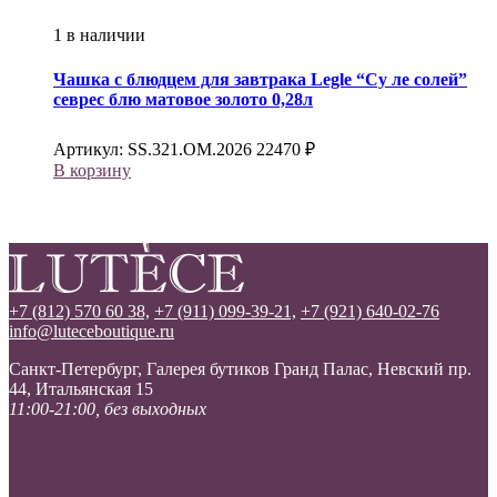
1 в наличии
Чашка с блюдцем для завтрака
Legle
“Су ле солей”
севрес блю матовое золото 0,28л
Артикул:
SS.321.OM.2026
22470
₽
В корзину
+7 (812) 570 60 38,
+7 (911) 099-39-21,
+7 (921) 640-02-76
info@luteceboutique.ru
Санкт-Петербург, Галерея бутиков Гранд Палас, Невский пр.
44, Итальянская 15
11:00-21:00, без выходных