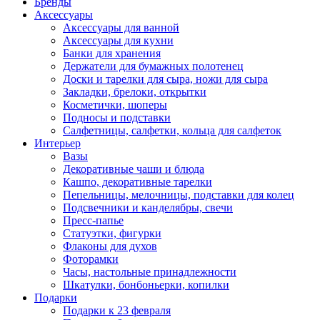
Бренды
Аксессуары
Аксессуары для ванной
Аксессуары для кухни
Банки для хранения
Держатели для бумажных полотенец
Доски и тарелки для сыра, ножи для сыра
Закладки, брелоки, открытки
Косметички, шоперы
Подносы и подставки
Салфетницы, салфетки, кольца для салфеток
Интерьер
Вазы
Декоративные чаши и блюда
Кашпо, декоративные тарелки
Пепельницы, мелочницы, подставки для колец
Подсвечники и канделябры, свечи
Пресс-папье
Статуэтки, фигурки
Флаконы для духов
Фоторамки
Часы, настольные принадлежности
Шкатулки, бонбоньерки, копилки
Подарки
Подарки к 23 февраля