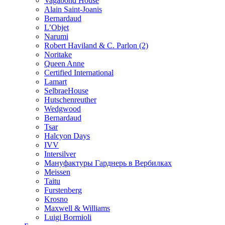
Vagabond House
Alain Saint-Joanis
Bernardaud
L’Objet
Narumi
Robert Haviland & C. Parlon (2)
Noritakе
Queen Anne
Certified International
Lamart
SelbraeHouse
Hutschenreuther
Wedgwood
Bernardaud
Tsar
Halcyon Days
IVV
Intersilver
Мануфактуры Гарднерь в Вербилках
Meissen
Taitu
Furstenberg
Krosno
Maxwell & Williams
Luigi Bormioli