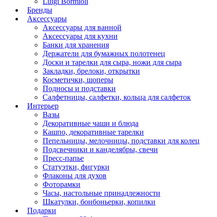
Luigi Bormioli
Бренды
Аксессуары
Аксессуары для ванной
Аксессуары для кухни
Банки для хранения
Держатели для бумажных полотенец
Доски и тарелки для сыра, ножи для сыра
Закладки, брелоки, открытки
Косметички, шоперы
Подносы и подставки
Салфетницы, салфетки, кольца для салфеток
Интерьер
Вазы
Декоративные чаши и блюда
Кашпо, декоративные тарелки
Пепельницы, мелочницы, подставки для колец
Подсвечники и канделябры, свечи
Пресс-папье
Статуэтки, фигурки
Флаконы для духов
Фоторамки
Часы, настольные принадлежности
Шкатулки, бонбоньерки, копилки
Подарки