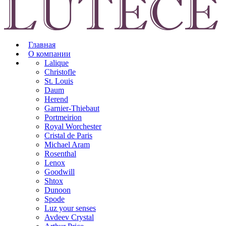
Главная
О компании
Lalique
Christofle
St. Louis
Daum
Herend
Garnier-Thiebaut
Portmeirion
Royal Worchester
Cristal de Paris
Michael Aram
Rosenthal
Lenox
Goodwill
Shtox
Dunoon
Spode
Luz your senses
Avdeev Crystal