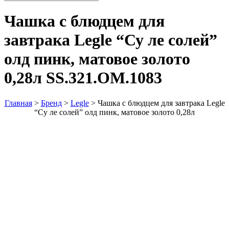
Чашка с блюдцем для
завтрака Legle “Су ле солей”
олд пинк, матовое золото
0,28л
SS.321.OM.1083
Главная
>
Бренд
>
Legle
>
Чашка с блюдцем для завтрака Legle
“Су ле солей” олд пинк, матовое золото 0,28л