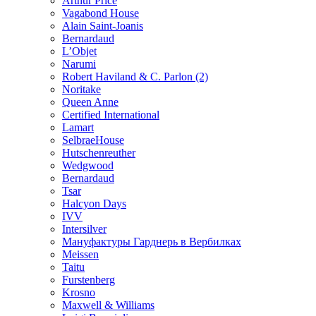
Arthur Price
Vagabond House
Alain Saint-Joanis
Bernardaud
L’Objet
Narumi
Robert Haviland & C. Parlon (2)
Noritakе
Queen Anne
Certified International
Lamart
SelbraeHouse
Hutschenreuther
Wedgwood
Bernardaud
Tsar
Halcyon Days
IVV
Intersilver
Мануфактуры Гарднерь в Вербилках
Meissen
Taitu
Furstenberg
Krosno
Maxwell & Williams