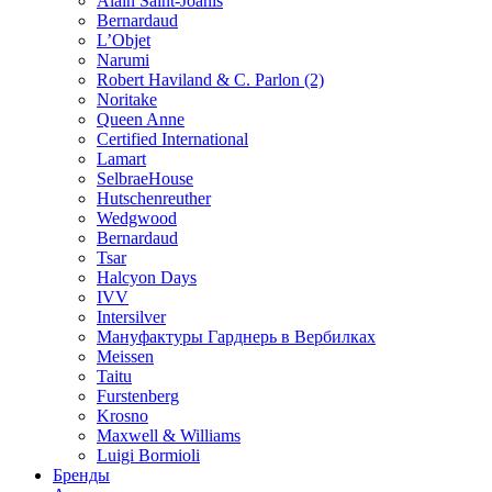
Alain Saint-Joanis
Bernardaud
L’Objet
Narumi
Robert Haviland & C. Parlon (2)
Noritakе
Queen Anne
Certified International
Lamart
SelbraeHouse
Hutschenreuther
Wedgwood
Bernardaud
Tsar
Halcyon Days
IVV
Intersilver
Мануфактуры Гарднерь в Вербилках
Meissen
Taitu
Furstenberg
Krosno
Maxwell & Williams
Luigi Bormioli
Бренды