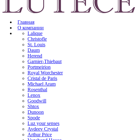
Главная
О компании
Lalique
Christofle
St. Louis
Daum
Herend
Garnier-Thiebaut
Portmeirion
Royal Worchester
Cristal de Paris
Michael Aram
Rosenthal
Lenox
Goodwill
Shtox
Dunoon
Spode
Luz your senses
Avdeev Crystal
Arthur Price