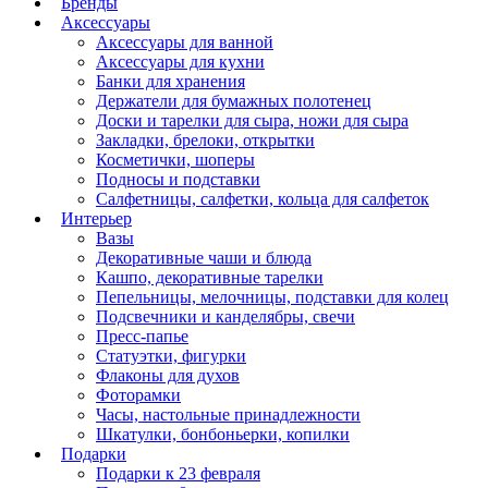
Бренды
Аксессуары
Аксессуары для ванной
Аксессуары для кухни
Банки для хранения
Держатели для бумажных полотенец
Доски и тарелки для сыра, ножи для сыра
Закладки, брелоки, открытки
Косметички, шоперы
Подносы и подставки
Салфетницы, салфетки, кольца для салфеток
Интерьер
Вазы
Декоративные чаши и блюда
Кашпо, декоративные тарелки
Пепельницы, мелочницы, подставки для колец
Подсвечники и канделябры, свечи
Пресс-папье
Статуэтки, фигурки
Флаконы для духов
Фоторамки
Часы, настольные принадлежности
Шкатулки, бонбоньерки, копилки
Подарки
Подарки к 23 февраля