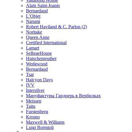
Vagabond House
Alain Saint-Joanis
Bernardaud
L’Objet
Narumi
Robert Haviland & C. Parlon (2)
Noritakе
Queen Anne
Certified International
Lamart
SelbraeHouse
Hutschenreuther
Wedgwood
Bernardaud
Tsar
Halcyon Days
IVV
Intersilver
Мануфактуры Гарднерь в Вербилках
Meissen
Taitu
Furstenberg
Krosno
Maxwell & Williams
Luigi Bormioli