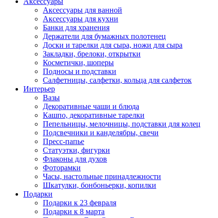
Аксессуары
Аксессуары для ванной
Аксессуары для кухни
Банки для хранения
Держатели для бумажных полотенец
Доски и тарелки для сыра, ножи для сыра
Закладки, брелоки, открытки
Косметички, шоперы
Подносы и подставки
Салфетницы, салфетки, кольца для салфеток
Интерьер
Вазы
Декоративные чаши и блюда
Кашпо, декоративные тарелки
Пепельницы, мелочницы, подставки для колец
Подсвечники и канделябры, свечи
Пресс-папье
Статуэтки, фигурки
Флаконы для духов
Фоторамки
Часы, настольные принадлежности
Шкатулки, бонбоньерки, копилки
Подарки
Подарки к 23 февраля
Подарки к 8 марта