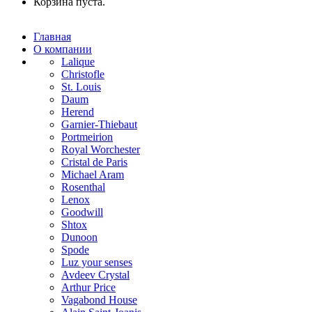
Корзина пуста.
Главная
О компании
Lalique
Christofle
St. Louis
Daum
Herend
Garnier-Thiebaut
Portmeirion
Royal Worchester
Cristal de Paris
Michael Aram
Rosenthal
Lenox
Goodwill
Shtox
Dunoon
Spode
Luz your senses
Avdeev Crystal
Arthur Price
Vagabond House