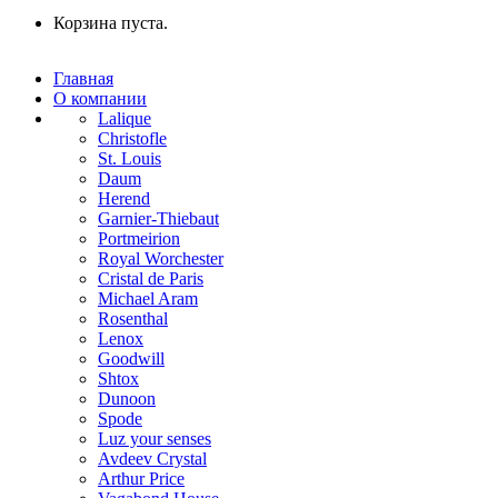
Корзина пуста.
Главная
О компании
Lalique
Christofle
St. Louis
Daum
Herend
Garnier-Thiebaut
Portmeirion
Royal Worchester
Cristal de Paris
Michael Aram
Rosenthal
Lenox
Goodwill
Shtox
Dunoon
Spode
Luz your senses
Avdeev Crystal
Arthur Price