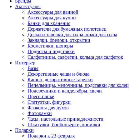
Бренды
Аксессуары
Аксессуары для ванной
Аксессуары для кухни
Банки для хранения
Держатели для бумажных полотенец
Доски и тарелки для сыра, ножи для сыра
Закладки, брелоки, открытки
Косметички, шоперы
Подносы и подставки
Салфетницы, салфетки, кольца для салфеток
Интерьер
Вазы
Декоративные чаши и блюда
Кашпо, декоративные тарелки
Пепельницы, мелочницы, подставки для колец
Подсвечники и канделябры, свечи
Пресс-папье
Статуэтки, фигурки
Флаконы для духов
Фоторамки
Часы, настольные принадлежности
Шкатулки, бонбоньерки, копилки
Подарки
Подарки к 23 февраля