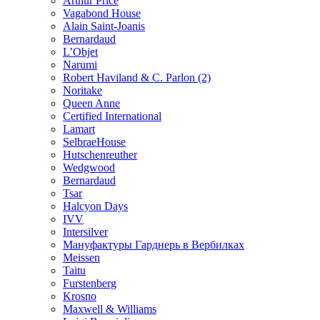
Arthur Price
Vagabond House
Alain Saint-Joanis
Bernardaud
L’Objet
Narumi
Robert Haviland & C. Parlon (2)
Noritakе
Queen Anne
Certified International
Lamart
SelbraeHouse
Hutschenreuther
Wedgwood
Bernardaud
Tsar
Halcyon Days
IVV
Intersilver
Мануфактуры Гарднерь в Вербилках
Meissen
Taitu
Furstenberg
Krosno
Maxwell & Williams