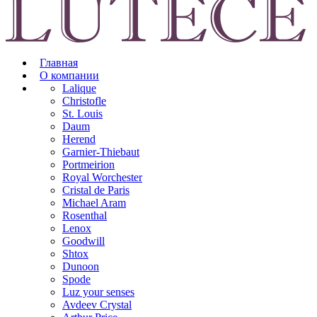
Главная
О компании
Lalique
Christofle
St. Louis
Daum
Herend
Garnier-Thiebaut
Portmeirion
Royal Worchester
Cristal de Paris
Michael Aram
Rosenthal
Lenox
Goodwill
Shtox
Dunoon
Spode
Luz your senses
Avdeev Crystal