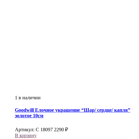
1 в наличии
Goodwill
Елочное украшение “Шар/ сердце/ капля”
золотое 10см
Артикул:
С 18097
2290
₽
В корзину