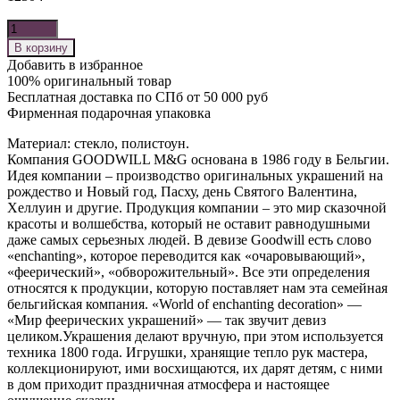
Количество
В корзину
Добавить в избранное
100% оригинальный товар
Бесплатная доставка по СПб от 50 000 руб
Фирменная подарочная упаковка
Материал: стекло, полистоун.
Компания GOODWILL M&G основана в 1986 году в Бельгии.
Идея компании – производство оригинальных украшений на
рождество и Новый год, Пасху, день Святого Валентина,
Хеллуин и другие. Продукция компании – это мир сказочной
красоты и волшебства, который не оставит равнодушными
даже самых серьезных людей. В девизе Goodwill есть слово
«enchanting», которое переводится как «очаровывающий»,
«феерический», «обворожительный». Все эти определения
относятся к продукции, которую поставляет нам эта семейная
бельгийская компания. «World of enchanting decoration» —
«Мир феерических украшений» — так звучит девиз
целиком.Украшения делают вручную, при этом используется
техника 1800 года. Игрушки, хранящие тепло рук мастера,
коллекционируют, ими восхищаются, их дарят детям, с ними
в дом приходит праздничная атмосфера и настоящее