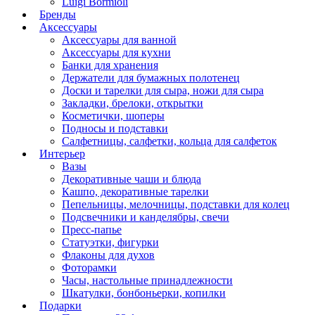
Luigi Bormioli
Бренды
Аксессуары
Аксессуары для ванной
Аксессуары для кухни
Банки для хранения
Держатели для бумажных полотенец
Доски и тарелки для сыра, ножи для сыра
Закладки, брелоки, открытки
Косметички, шоперы
Подносы и подставки
Салфетницы, салфетки, кольца для салфеток
Интерьер
Вазы
Декоративные чаши и блюда
Кашпо, декоративные тарелки
Пепельницы, мелочницы, подставки для колец
Подсвечники и канделябры, свечи
Пресс-папье
Статуэтки, фигурки
Флаконы для духов
Фоторамки
Часы, настольные принадлежности
Шкатулки, бонбоньерки, копилки
Подарки