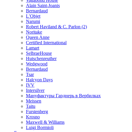
Vagabond House
Alain Saint-Joanis
Bernardaud
L’Objet
Narumi
Robert Haviland & C. Parlon (2)
Noritakе
Queen Anne
Certified International
Lamart
SelbraeHouse
Hutschenreuther
Wedgwood
Bernardaud
Tsar
Halcyon Days
IVV
Intersilver
Мануфактуры Гарднерь в Вербилках
Meissen
Taitu
Furstenberg
Krosno
Maxwell & Williams
Luigi Bormioli