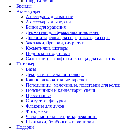
Luigi Bormioli
Бренды
Аксессуары
Аксессуары для ванной
Аксессуары для кухни
Банки для хранения
Держатели для бумажных полотенец
Доски и тарелки для сыра, ножи для сыра
Закладки, брелоки, открытки
Косметички, шоперы
Подносы и подставки
Салфетницы, салфетки, кольца для салфеток
Интерьер
Вазы
Декоративные чаши и блюда
Кашпо, декоративные тарелки
Пепельницы, мелочницы, подставки для колец
Подсвечники и канделябры, свечи
Пресс-папье
Статуэтки, фигурки
Флаконы для духов
Фоторамки
Часы, настольные принадлежности
Шкатулки, бонбоньерки, копилки
Подарки