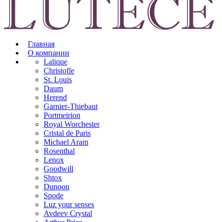
Главная
О компании
Lalique
Christofle
St. Louis
Daum
Herend
Garnier-Thiebaut
Portmeirion
Royal Worchester
Cristal de Paris
Michael Aram
Rosenthal
Lenox
Goodwill
Shtox
Dunoon
Spode
Luz your senses
Avdeev Crystal