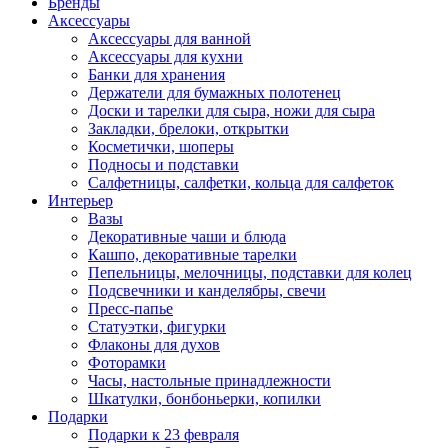
Бренды
Аксессуары
Аксессуары для ванной
Аксессуары для кухни
Банки для хранения
Держатели для бумажных полотенец
Доски и тарелки для сыра, ножи для сыра
Закладки, брелоки, открытки
Косметички, шоперы
Подносы и подставки
Салфетницы, салфетки, кольца для салфеток
Интерьер
Вазы
Декоративные чаши и блюда
Кашпо, декоративные тарелки
Пепельницы, мелочницы, подставки для колец
Подсвечники и канделябры, свечи
Пресс-папье
Статуэтки, фигурки
Флаконы для духов
Фоторамки
Часы, настольные принадлежности
Шкатулки, бонбоньерки, копилки
Подарки
Подарки к 23 февраля