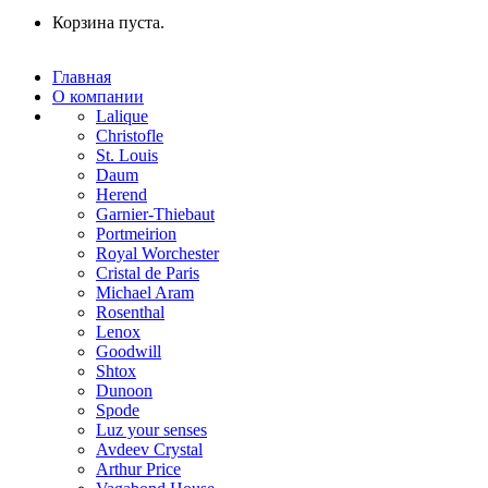
Корзина пуста.
Главная
О компании
Lalique
Christofle
St. Louis
Daum
Herend
Garnier-Thiebaut
Portmeirion
Royal Worchester
Cristal de Paris
Michael Aram
Rosenthal
Lenox
Goodwill
Shtox
Dunoon
Spode
Luz your senses
Avdeev Crystal
Arthur Price