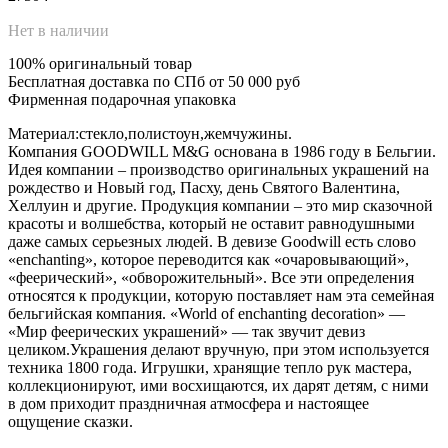
Нет в наличии
100% оригинальный товар
Бесплатная доставка по СПб от 50 000 руб
Фирменная подарочная упаковка
Материал:стекло,полистоун,жемчужины.
Компания GOODWILL M&G основана в 1986 году в Бельгии.
Идея компании – производство оригинальных украшений на
рождество и Новый год, Пасху, день Святого Валентина,
Хеллуин и другие. Продукция компании – это мир сказочной
красоты и волшебства, который не оставит равнодушными
даже самых серьезных людей. В девизе Goodwill есть слово
«enchanting», которое переводится как «очаровывающий»,
«феерический», «обворожительный». Все эти определения
относятся к продукции, которую поставляет нам эта семейная
бельгийская компания. «World of enchanting decoration» —
«Мир феерических украшений» — так звучит девиз
целиком.Украшения делают вручную, при этом используется
техника 1800 года. Игрушки, хранящие тепло рук мастера,
коллекционируют, ими восхищаются, их дарят детям, с ними
в дом приходит праздничная атмосфера и настоящее
ощущение сказки.