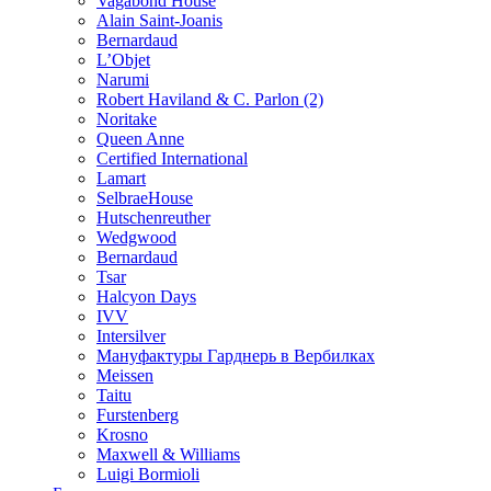
Vagabond House
Alain Saint-Joanis
Bernardaud
L’Objet
Narumi
Robert Haviland & C. Parlon (2)
Noritakе
Queen Anne
Certified International
Lamart
SelbraeHouse
Hutschenreuther
Wedgwood
Bernardaud
Tsar
Halcyon Days
IVV
Intersilver
Мануфактуры Гарднерь в Вербилках
Meissen
Taitu
Furstenberg
Krosno
Maxwell & Williams
Luigi Bormioli