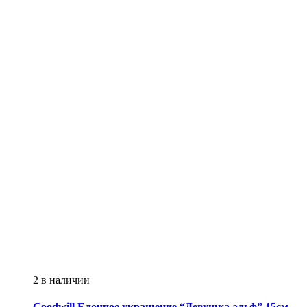
2 в наличии
Goodwill
Елочное украшение “Девушка-эльф” 15см