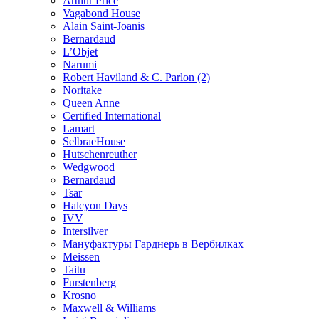
Arthur Price
Vagabond House
Alain Saint-Joanis
Bernardaud
L’Objet
Narumi
Robert Haviland & C. Parlon (2)
Noritakе
Queen Anne
Certified International
Lamart
SelbraeHouse
Hutschenreuther
Wedgwood
Bernardaud
Tsar
Halcyon Days
IVV
Intersilver
Мануфактуры Гарднерь в Вербилках
Meissen
Taitu
Furstenberg
Krosno
Maxwell & Williams