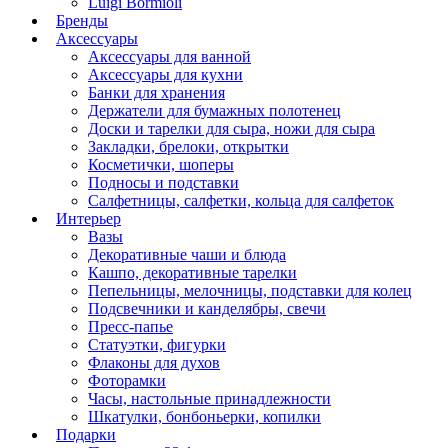
Luigi Bormioli
Бренды
Аксессуары
Аксессуары для ванной
Аксессуары для кухни
Банки для хранения
Держатели для бумажных полотенец
Доски и тарелки для сыра, ножи для сыра
Закладки, брелоки, открытки
Косметички, шоперы
Подносы и подставки
Салфетницы, салфетки, кольца для салфеток
Интерьер
Вазы
Декоративные чаши и блюда
Кашпо, декоративные тарелки
Пепельницы, мелочницы, подставки для колец
Подсвечники и канделябры, свечи
Пресс-папье
Статуэтки, фигурки
Флаконы для духов
Фоторамки
Часы, настольные принадлежности
Шкатулки, бонбоньерки, копилки
Подарки