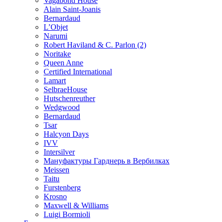
Vagabond House
Alain Saint-Joanis
Bernardaud
L’Objet
Narumi
Robert Haviland & C. Parlon (2)
Noritakе
Queen Anne
Certified International
Lamart
SelbraeHouse
Hutschenreuther
Wedgwood
Bernardaud
Tsar
Halcyon Days
IVV
Intersilver
Мануфактуры Гарднерь в Вербилках
Meissen
Taitu
Furstenberg
Krosno
Maxwell & Williams
Luigi Bormioli