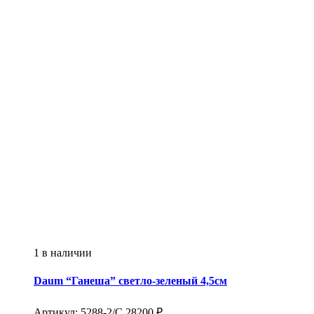
1 в наличии
Daum
“Ганеша” светло-зеленый 4,5см
Артикул:
5288-2/С
28200
₽