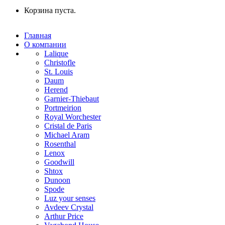
Корзина пуста.
Главная
О компании
Lalique
Christofle
St. Louis
Daum
Herend
Garnier-Thiebaut
Portmeirion
Royal Worchester
Cristal de Paris
Michael Aram
Rosenthal
Lenox
Goodwill
Shtox
Dunoon
Spode
Luz your senses
Avdeev Crystal
Arthur Price