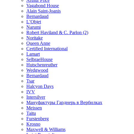
Arthur Price
Vagabond House
Alain Saint-Joanis
Bernardaud
L’Objet
Narumi
Robert Haviland & C. Parlon (2)
Noritakе
Queen Anne
Certified International
Lamart
SelbraeHouse
Hutschenreuther
Wedgwood
Bernardaud
Tsar
Halcyon Days
IVV
Intersilver
Мануфактуры Гарднерь в Вербилках
Meissen
Taitu
Furstenberg
Krosno
Maxwell & Williams