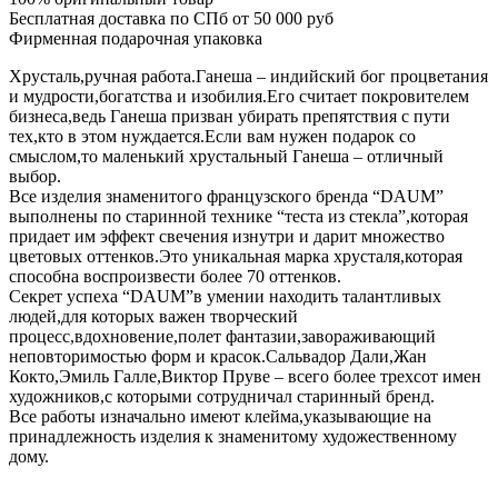
Бесплатная доставка по СПб от 50 000 руб
Фирменная подарочная упаковка
Хрусталь,ручная работа.Ганеша – индийский бог процветания
и мудрости,богатства и изобилия.Его считает покровителем
бизнеса,ведь Ганеша призван убирать препятствия с пути
тех,кто в этом нуждается.Если вам нужен подарок со
смыслом,то маленький хрустальный Ганеша – отличный
выбор.
Все изделия знаменитого французского бренда “DAUM”
выполнены по старинной технике “теста из стекла”,которая
придает им эффект свечения изнутри и дарит множество
цветовых оттенков.Это уникальная марка хрусталя,которая
способна воспроизвести более 70 оттенков.
Секрет успеха “DAUM”в умении находить талантливых
людей,для которых важен творческий
процесс,вдохновение,полет фантазии,завораживающий
неповторимостью форм и красок.Сальвадор Дали,Жан
Кокто,Эмиль Галле,Виктор Пруве – всего более трехсот имен
художников,с которыми сотрудничал старинный бренд.
Все работы изначально имеют клейма,указывающие на
принадлежность изделия к знаменитому художественному
дому.