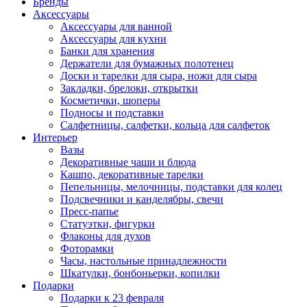
Бренды
Аксессуары
Аксессуары для ванной
Аксессуары для кухни
Банки для хранения
Держатели для бумажных полотенец
Доски и тарелки для сыра, ножи для сыра
Закладки, брелоки, открытки
Косметички, шоперы
Подносы и подставки
Салфетницы, салфетки, кольца для салфеток
Интерьер
Вазы
Декоративные чаши и блюда
Кашпо, декоративные тарелки
Пепельницы, мелочницы, подставки для колец
Подсвечники и канделябры, свечи
Пресс-папье
Статуэтки, фигурки
Флаконы для духов
Фоторамки
Часы, настольные принадлежности
Шкатулки, бонбоньерки, копилки
Подарки
Подарки к 23 февраля