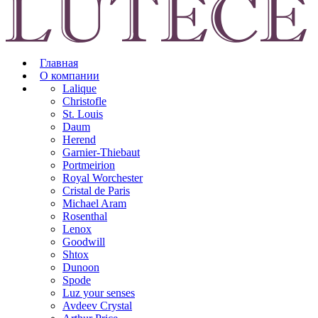
Главная
О компании
Lalique
Christofle
St. Louis
Daum
Herend
Garnier-Thiebaut
Portmeirion
Royal Worchester
Cristal de Paris
Michael Aram
Rosenthal
Lenox
Goodwill
Shtox
Dunoon
Spode
Luz your senses
Avdeev Crystal