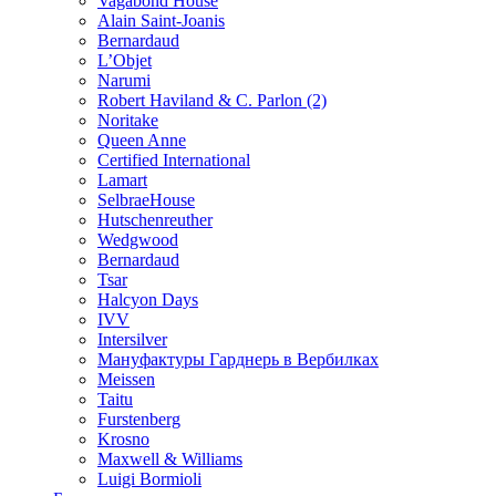
Vagabond House
Alain Saint-Joanis
Bernardaud
L’Objet
Narumi
Robert Haviland & C. Parlon (2)
Noritakе
Queen Anne
Certified International
Lamart
SelbraeHouse
Hutschenreuther
Wedgwood
Bernardaud
Tsar
Halcyon Days
IVV
Intersilver
Мануфактуры Гарднерь в Вербилках
Meissen
Taitu
Furstenberg
Krosno
Maxwell & Williams
Luigi Bormioli