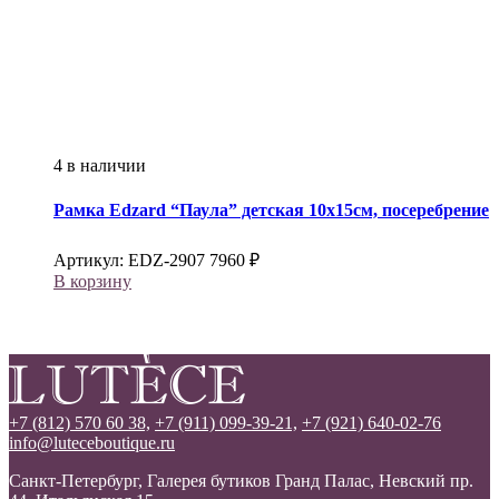
4 в наличии
Рамка
Edzard
“Паула” детская 10х15см, посеребрение
Артикул:
EDZ-2907
7960
₽
В корзину
+7 (812) 570 60 38,
+7 (911) 099-39-21,
+7 (921) 640-02-76
info@luteceboutique.ru
Санкт-Петербург, Галерея бутиков Гранд Палас, Невский пр.