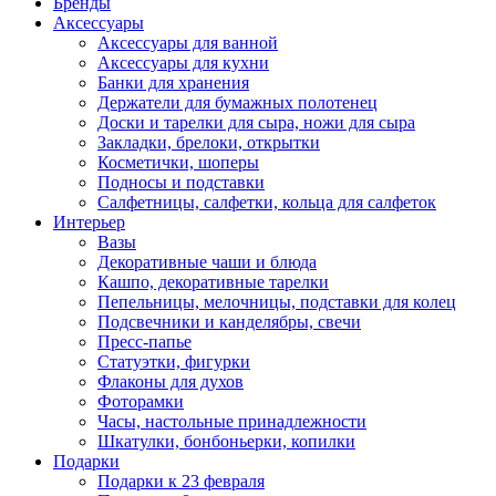
Бренды
Аксессуары
Аксессуары для ванной
Аксессуары для кухни
Банки для хранения
Держатели для бумажных полотенец
Доски и тарелки для сыра, ножи для сыра
Закладки, брелоки, открытки
Косметички, шоперы
Подносы и подставки
Салфетницы, салфетки, кольца для салфеток
Интерьер
Вазы
Декоративные чаши и блюда
Кашпо, декоративные тарелки
Пепельницы, мелочницы, подставки для колец
Подсвечники и канделябры, свечи
Пресс-папье
Статуэтки, фигурки
Флаконы для духов
Фоторамки
Часы, настольные принадлежности
Шкатулки, бонбоньерки, копилки
Подарки
Подарки к 23 февраля