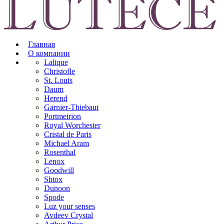
Главная
О компании
Lalique
Christofle
St. Louis
Daum
Herend
Garnier-Thiebaut
Portmeirion
Royal Worchester
Cristal de Paris
Michael Aram
Rosenthal
Lenox
Goodwill
Shtox
Dunoon
Spode
Luz your senses
Avdeev Crystal