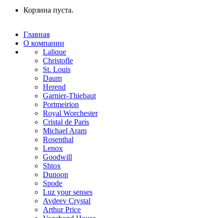
Корзина пуста.
Главная
О компании
Lalique
Christofle
St. Louis
Daum
Herend
Garnier-Thiebaut
Portmeirion
Royal Worchester
Cristal de Paris
Michael Aram
Rosenthal
Lenox
Goodwill
Shtox
Dunoon
Spode
Luz your senses
Avdeev Crystal
Arthur Price