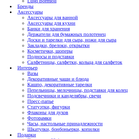
Luigi Bormioli
Бренды
Аксессуары
Аксессуары для ванной
Аксессуары для кухни
Банки для хранения
Держатели для бумажных полотенец
Доски и тарелки для сыра, ножи для сыра
Закладки, брелоки, открытки
Косметички, шоперы
Подносы и подставки
Салфетницы, салфетки, кольца для салфеток
Интерьер
Вазы
Декоративные чаши и блюда
Кашпо, декоративные тарелки
Пепельницы, мелочницы, подставки для колец
Подсвечники и канделябры, свечи
Пресс-папье
Статуэтки, фигурки
Флаконы для духов
Фоторамки
Часы, настольные принадлежности
Шкатулки, бонбоньерки, копилки
Подарки