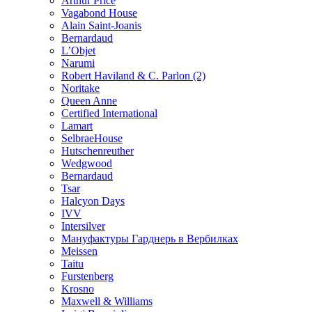
Arthur Price
Vagabond House
Alain Saint-Joanis
Bernardaud
L’Objet
Narumi
Robert Haviland & C. Parlon (2)
Noritakе
Queen Anne
Certified International
Lamart
SelbraeHouse
Hutschenreuther
Wedgwood
Bernardaud
Tsar
Halcyon Days
IVV
Intersilver
Мануфактуры Гарднерь в Вербилках
Meissen
Taitu
Furstenberg
Krosno
Maxwell & Williams