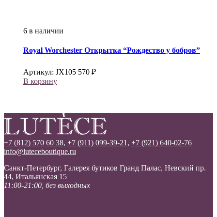
6 в наличии
Royal Worchester
Открытка “Рождество у бобров”
Артикул:
JX105
570
₽
В корзину
+7 (812) 570 60 38,
+7 (911) 099-39-21,
+7 (921) 640-02-76
info@luteceboutique.ru
Санкт-Петербург, Галерея бутиков Гранд Палас, Невский пр.
44, Итальянская 15
11:00-21:00, без выходных