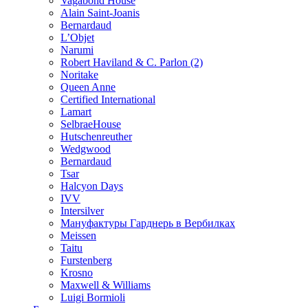
Vagabond House
Alain Saint-Joanis
Bernardaud
L’Objet
Narumi
Robert Haviland & C. Parlon (2)
Noritakе
Queen Anne
Certified International
Lamart
SelbraeHouse
Hutschenreuther
Wedgwood
Bernardaud
Tsar
Halcyon Days
IVV
Intersilver
Мануфактуры Гарднерь в Вербилках
Meissen
Taitu
Furstenberg
Krosno
Maxwell & Williams
Luigi Bormioli