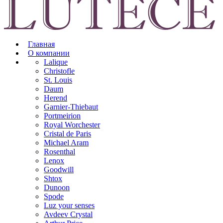
Главная
О компании
Lalique
Christofle
St. Louis
Daum
Herend
Garnier-Thiebaut
Portmeirion
Royal Worchester
Cristal de Paris
Michael Aram
Rosenthal
Lenox
Goodwill
Shtox
Dunoon
Spode
Luz your senses
Avdeev Crystal