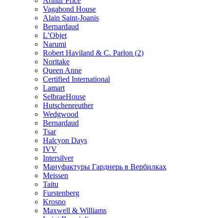
Arthur Price
Vagabond House
Alain Saint-Joanis
Bernardaud
L’Objet
Narumi
Robert Haviland & C. Parlon (2)
Noritakе
Queen Anne
Certified International
Lamart
SelbraeHouse
Hutschenreuther
Wedgwood
Bernardaud
Tsar
Halcyon Days
IVV
Intersilver
Мануфактуры Гарднерь в Вербилках
Meissen
Taitu
Furstenberg
Krosno
Maxwell & Williams