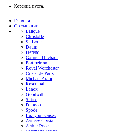
Корзина пуста.
Главная
О компании
Lalique
Christofle
St. Louis
Daum
Herend
Garnier-Thiebaut
Portmeirion
Royal Worchester
Cristal de Paris
Michael Aram
Rosenthal
Lenox
Goodwill
Shtox
Dunoon
Spode
Luz your senses
Avdeev Crystal
Arthur Price