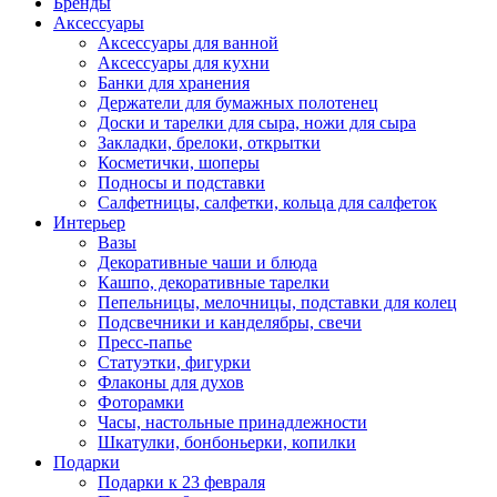
Бренды
Аксессуары
Аксессуары для ванной
Аксессуары для кухни
Банки для хранения
Держатели для бумажных полотенец
Доски и тарелки для сыра, ножи для сыра
Закладки, брелоки, открытки
Косметички, шоперы
Подносы и подставки
Салфетницы, салфетки, кольца для салфеток
Интерьер
Вазы
Декоративные чаши и блюда
Кашпо, декоративные тарелки
Пепельницы, мелочницы, подставки для колец
Подсвечники и канделябры, свечи
Пресс-папье
Статуэтки, фигурки
Флаконы для духов
Фоторамки
Часы, настольные принадлежности
Шкатулки, бонбоньерки, копилки
Подарки
Подарки к 23 февраля