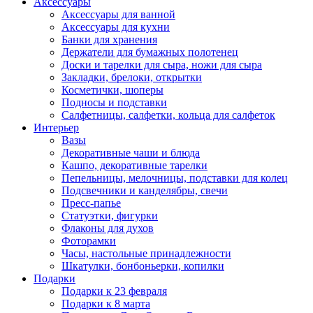
Аксессуары
Аксессуары для ванной
Аксессуары для кухни
Банки для хранения
Держатели для бумажных полотенец
Доски и тарелки для сыра, ножи для сыра
Закладки, брелоки, открытки
Косметички, шоперы
Подносы и подставки
Салфетницы, салфетки, кольца для салфеток
Интерьер
Вазы
Декоративные чаши и блюда
Кашпо, декоративные тарелки
Пепельницы, мелочницы, подставки для колец
Подсвечники и канделябры, свечи
Пресс-папье
Статуэтки, фигурки
Флаконы для духов
Фоторамки
Часы, настольные принадлежности
Шкатулки, бонбоньерки, копилки
Подарки
Подарки к 23 февраля
Подарки к 8 марта