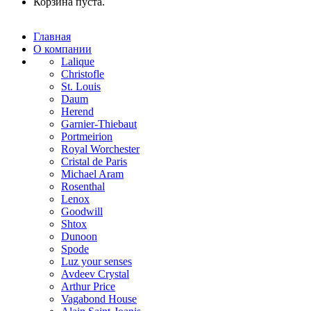
Корзина пуста.
Главная
О компании
Lalique
Christofle
St. Louis
Daum
Herend
Garnier-Thiebaut
Portmeirion
Royal Worchester
Cristal de Paris
Michael Aram
Rosenthal
Lenox
Goodwill
Shtox
Dunoon
Spode
Luz your senses
Avdeev Crystal
Arthur Price
Vagabond House