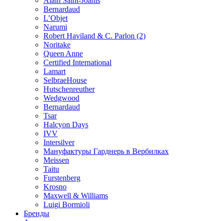
Alain Saint-Joanis
Bernardaud
L’Objet
Narumi
Robert Haviland & C. Parlon (2)
Noritakе
Queen Anne
Certified International
Lamart
SelbraeHouse
Hutschenreuther
Wedgwood
Bernardaud
Tsar
Halcyon Days
IVV
Intersilver
Мануфактуры Гарднерь в Вербилках
Meissen
Taitu
Furstenberg
Krosno
Maxwell & Williams
Luigi Bormioli
Бренды