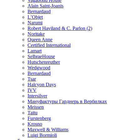
Vagabond House
Alain Saint-Joanis
Bernardaud
L’Objet
Narumi
Robert Haviland & C. Parlon (2)
Noritakе
Queen Anne
Certified International
Lamart
SelbraeHouse
Hutschenreuther
Wedgwood
Bernardaud
Tsar
Halcyon Days
IVV
Intersilver
Мануфактуры Гарднерь в Вербилках
Meissen
Taitu
Furstenberg
Krosno
Maxwell & Williams
Luigi Bormioli