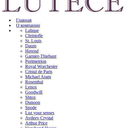
Главная
О компании
Lalique
Christofle
St. Louis
Daum
Herend
Garnier-Thiebaut
Portmeirion
Royal Worchester
Cristal de Paris
Michael Aram
Rosenthal
Lenox
Goodwill
Shtox
Dunoon
Spode
Luz your senses
Avdeev Crystal
Arthur Price