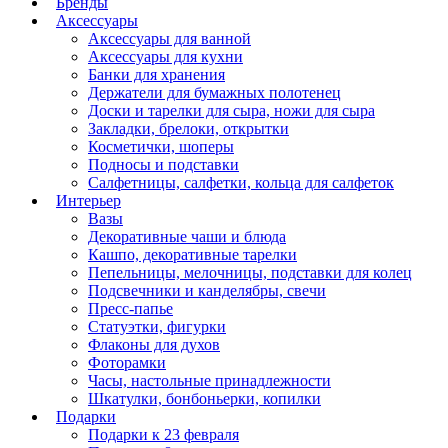
Бренды
Аксессуары
Аксессуары для ванной
Аксессуары для кухни
Банки для хранения
Держатели для бумажных полотенец
Доски и тарелки для сыра, ножи для сыра
Закладки, брелоки, открытки
Косметички, шоперы
Подносы и подставки
Салфетницы, салфетки, кольца для салфеток
Интерьер
Вазы
Декоративные чаши и блюда
Кашпо, декоративные тарелки
Пепельницы, мелочницы, подставки для колец
Подсвечники и канделябры, свечи
Пресс-папье
Статуэтки, фигурки
Флаконы для духов
Фоторамки
Часы, настольные принадлежности
Шкатулки, бонбоньерки, копилки
Подарки
Подарки к 23 февраля