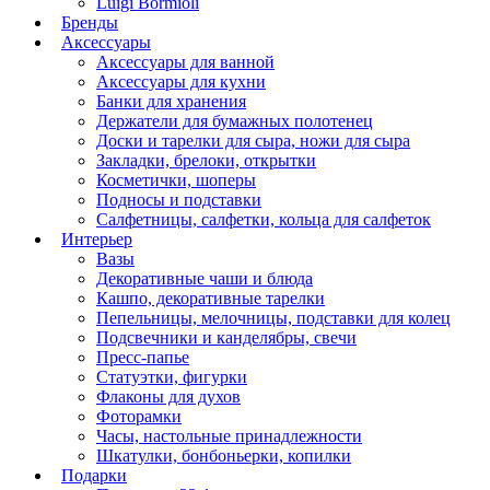
Luigi Bormioli
Бренды
Аксессуары
Аксессуары для ванной
Аксессуары для кухни
Банки для хранения
Держатели для бумажных полотенец
Доски и тарелки для сыра, ножи для сыра
Закладки, брелоки, открытки
Косметички, шоперы
Подносы и подставки
Салфетницы, салфетки, кольца для салфеток
Интерьер
Вазы
Декоративные чаши и блюда
Кашпо, декоративные тарелки
Пепельницы, мелочницы, подставки для колец
Подсвечники и канделябры, свечи
Пресс-папье
Статуэтки, фигурки
Флаконы для духов
Фоторамки
Часы, настольные принадлежности
Шкатулки, бонбоньерки, копилки
Подарки