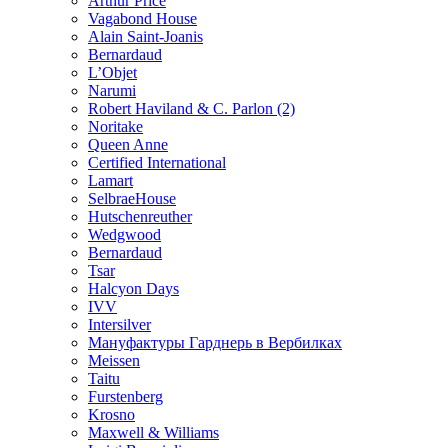
Arthur Price
Vagabond House
Alain Saint-Joanis
Bernardaud
L’Objet
Narumi
Robert Haviland & C. Parlon (2)
Noritakе
Queen Anne
Certified International
Lamart
SelbraeHouse
Hutschenreuther
Wedgwood
Bernardaud
Tsar
Halcyon Days
IVV
Intersilver
Мануфактуры Гарднерь в Вербилках
Meissen
Taitu
Furstenberg
Krosno
Maxwell & Williams