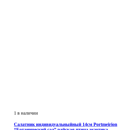
1 в наличии
Салатник индивидуальныйный 14см
Portmeirion
“Ботанический сад” райская птица экзотика