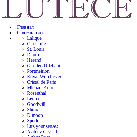
Главная
О компании
Lalique
Christofle
St. Louis
Daum
Herend
Garnier-Thiebaut
Portmeirion
Royal Worchester
Cristal de Paris
Michael Aram
Rosenthal
Lenox
Goodwill
Shtox
Dunoon
Spode
Luz your senses
Avdeev Crystal