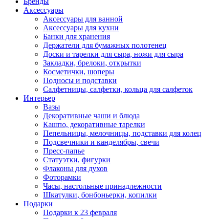
Бренды
Аксессуары
Аксессуары для ванной
Аксессуары для кухни
Банки для хранения
Держатели для бумажных полотенец
Доски и тарелки для сыра, ножи для сыра
Закладки, брелоки, открытки
Косметички, шоперы
Подносы и подставки
Салфетницы, салфетки, кольца для салфеток
Интерьер
Вазы
Декоративные чаши и блюда
Кашпо, декоративные тарелки
Пепельницы, мелочницы, подставки для колец
Подсвечники и канделябры, свечи
Пресс-папье
Статуэтки, фигурки
Флаконы для духов
Фоторамки
Часы, настольные принадлежности
Шкатулки, бонбоньерки, копилки
Подарки
Подарки к 23 февраля