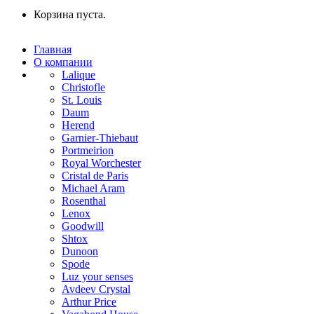
Корзина пуста.
Главная
О компании
Lalique
Christofle
St. Louis
Daum
Herend
Garnier-Thiebaut
Portmeirion
Royal Worchester
Cristal de Paris
Michael Aram
Rosenthal
Lenox
Goodwill
Shtox
Dunoon
Spode
Luz your senses
Avdeev Crystal
Arthur Price