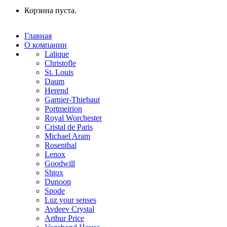
Корзина пуста.
Главная
О компании
Lalique
Christofle
St. Louis
Daum
Herend
Garnier-Thiebaut
Portmeirion
Royal Worchester
Cristal de Paris
Michael Aram
Rosenthal
Lenox
Goodwill
Shtox
Dunoon
Spode
Luz your senses
Avdeev Crystal
Arthur Price