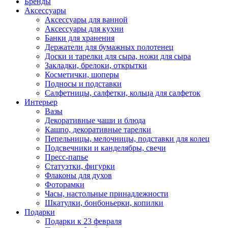
Бренды
Аксессуары
Аксессуары для ванной
Аксессуары для кухни
Банки для хранения
Держатели для бумажных полотенец
Доски и тарелки для сыра, ножи для сыра
Закладки, брелоки, открытки
Косметички, шоперы
Подносы и подставки
Салфетницы, салфетки, кольца для салфеток
Интерьер
Вазы
Декоративные чаши и блюда
Кашпо, декоративные тарелки
Пепельницы, мелочницы, подставки для колец
Подсвечники и канделябры, свечи
Пресс-папье
Статуэтки, фигурки
Флаконы для духов
Фоторамки
Часы, настольные принадлежности
Шкатулки, бонбоньерки, копилки
Подарки
Подарки к 23 февраля