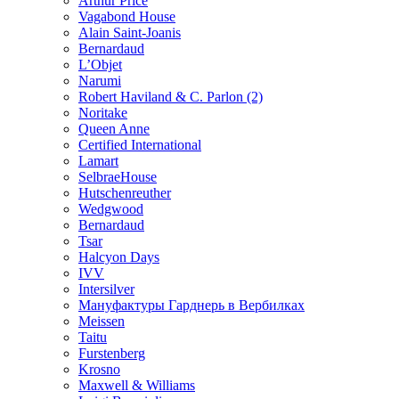
Arthur Price
Vagabond House
Alain Saint-Joanis
Bernardaud
L’Objet
Narumi
Robert Haviland & C. Parlon (2)
Noritakе
Queen Anne
Certified International
Lamart
SelbraeHouse
Hutschenreuther
Wedgwood
Bernardaud
Tsar
Halcyon Days
IVV
Intersilver
Мануфактуры Гарднерь в Вербилках
Meissen
Taitu
Furstenberg
Krosno
Maxwell & Williams