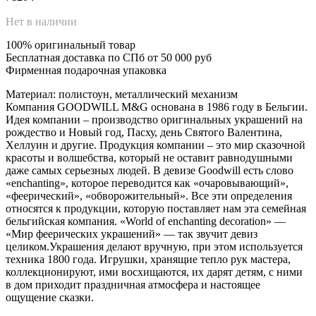
Нет в наличии
100% оригинальный товар
Бесплатная доставка по СПб от 50 000 руб
Фирменная подарочная упаковка
Материал: полистоун, металлический механизм
Компания GOODWILL M&G основана в 1986 году в Бельгии.
Идея компании – производство оригинальных украшений на
рождество и Новый год, Пасху, день Святого Валентина,
Хеллуин и другие. Продукция компании – это мир сказочной
красоты и волшебства, который не оставит равнодушными
даже самых серьезных людей. В девизе Goodwill есть слово
«enchanting», которое переводится как «очаровывающий»,
«феерический», «обворожительный». Все эти определения
относятся к продукции, которую поставляет нам эта семейная
бельгийская компания. «World of enchanting decoration» —
«Мир феерических украшений» — так звучит девиз
целиком.Украшения делают вручную, при этом используется
техника 1800 года. Игрушки, хранящие тепло рук мастера,
коллекционируют, ими восхищаются, их дарят детям, с ними
в дом приходит праздничная атмосфера и настоящее
ощущение сказки.