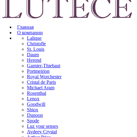
Главная
О компании
Lalique
Christofle
St. Louis
Daum
Herend
Garnier-Thiebaut
Portmeirion
Royal Worchester
Cristal de Paris
Michael Aram
Rosenthal
Lenox
Goodwill
Shtox
Dunoon
Spode
Luz your senses
Avdeev Crystal