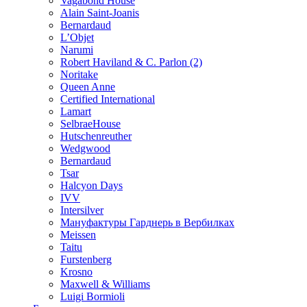
Vagabond House
Alain Saint-Joanis
Bernardaud
L’Objet
Narumi
Robert Haviland & C. Parlon (2)
Noritakе
Queen Anne
Certified International
Lamart
SelbraeHouse
Hutschenreuther
Wedgwood
Bernardaud
Tsar
Halcyon Days
IVV
Intersilver
Мануфактуры Гарднерь в Вербилках
Meissen
Taitu
Furstenberg
Krosno
Maxwell & Williams
Luigi Bormioli