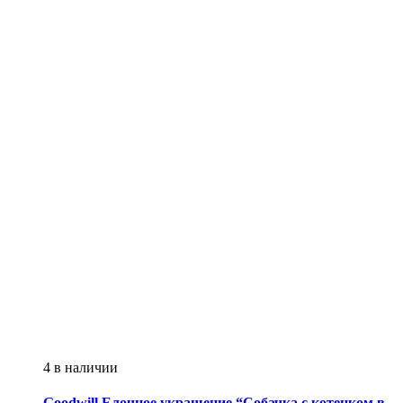
4 в наличии
Goodwill
Елочное украшение “Собачка с котенком в