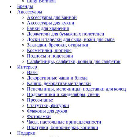
Luigi Bormioli
Бренды
Аксессуары
Аксессуары для ванной
Аксессуары для кухни
Банки для хранения
Держатели для бумажных полотенец
Доски и тарелки для сыра, ножи для сыра
Закладки, брелоки, открытки
Косметички, шоперы
Подносы и подставки
Салфетницы, салфетки, кольца для салфеток
Интерьер
Вазы
Декоративные чаши и блюда
Кашпо, декоративные тарелки
Пепельницы, мелочницы, подставки для колец
Подсвечники и канделябры, свечи
Пресс-папье
Статуэтки, фигурки
Флаконы для духов
Фоторамки
Часы, настольные принадлежности
Шкатулки, бонбоньерки, копилки
Подарки