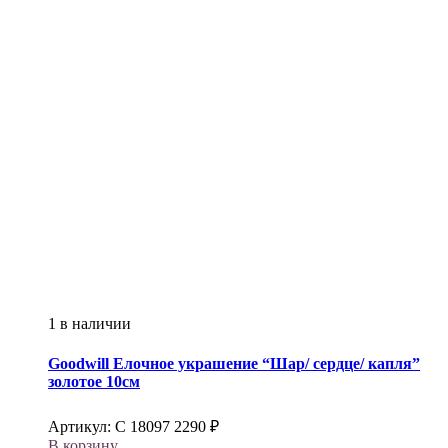
1 в наличии
Goodwill
Елочное украшение “Шар/ сердце/ капля”
золотое 10см
Артикул:
С 18097
2290
₽
В корзину