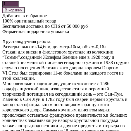
Количество
В корзину
Добавить в избранное
100% оригинальный товар
Бесплатная доставка по СПб от 50 000 руб
Фирменная подарочная упаковка
Хрусталь,ручная работа.
Размеры: высота-14,6см, диаметр-10см, объем-0,16л
Стакан для виски в фиолетовом хрустале из коллекции
“Томми”,созданной Жозефом Блейше еще в 1928 году и
ставшей знаменитой после легендарного ужина в 1938 году,по
случаю посещения Версальского дворца королем Георгом
VI.Стол был сервирован 11-ю бокалами на каждого гостя из
этой коллекции.
Многовековые традиции,ведущие исчисление с 1586
года,французский шик, изящество стиля и огромный
творческий потенциал на сегодняшний день – это Сан-Луи.
Именно в Сан-Луи в 1782 году был сварен первый хрусталь и
завод стал официальным поставщиком французского
королевского двора.Самым крупным клиентом марки
продолжает оставаться французское правительство,в больших
количествах заказывающее наборы хрустальной посуды,а
также люстры,подсвечники и другие предметы интерьера из
хрусталя.Цветовая палитра из 15 разных цветов считается