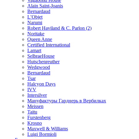
Vagabond House
Alain Saint-Joanis
Bernardaud
L’Objet
Narumi
Robert Haviland & C. Parlon (2)
Noritakе
Queen Anne
Certified International
Lamart
SelbraeHouse
Hutschenreuther
Wedgwood
Bernardaud
Tsar
Halcyon Days
IVV
Intersilver
Мануфактуры Гарднерь в Вербилках
Meissen
Taitu
Furstenberg
Krosno
Maxwell & Williams
Luigi Bormioli