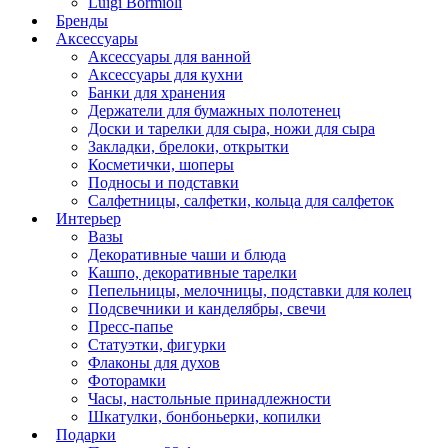
Luigi Bormioli
Бренды
Аксессуары
Аксессуары для ванной
Аксессуары для кухни
Банки для хранения
Держатели для бумажных полотенец
Доски и тарелки для сыра, ножи для сыра
Закладки, брелоки, открытки
Косметички, шоперы
Подносы и подставки
Салфетницы, салфетки, кольца для салфеток
Интерьер
Вазы
Декоративные чаши и блюда
Кашпо, декоративные тарелки
Пепельницы, мелочницы, подставки для колец
Подсвечники и канделябры, свечи
Пресс-папье
Статуэтки, фигурки
Флаконы для духов
Фоторамки
Часы, настольные принадлежности
Шкатулки, бонбоньерки, копилки
Подарки