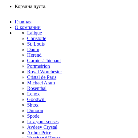
Корзина пуста.
Главная
О компании
Lalique
Christofle
St. Louis
Daum
Herend
Garnier-Thiebaut
Portmeirion
Royal Worchester
Cristal de Paris
Michael Aram
Rosenthal
Lenox
Goodwill
Shtox
Dunoon
Spode
Luz your senses
Avdeev Crystal
Arthur Price