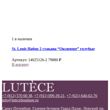
1 в наличии
St. Louis
Набор 2 стакана “Оксиморе” голубые
Артикул:
14025126-2
79880
₽
В корзину
+7 (812) 570 60 38,
+7 (911) 099-39-21,
+7 (921) 640-02-76
info@luteceboutique.ru
Санкт-Петербург, Галерея бутиков Гранд Палас, Невский пр.