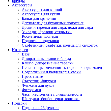
Бренды
Аксессуары
Аксессуары для ванной
Аксессуары для кухни
Банки для хранения
Держатели для бумажных полотенец
Доски и тарелки для сыра, ножи для сыра
Закладки, брелоки, открытки
Косметички, шоперы
Подносы и подставки
Салфетницы, салфетки, кольца для салфеток
Интерьер
Вазы
Декоративные чаши и блюда
Кашпо, декоративные тарелки
Пепельницы, мелочницы, подставки для колец
Подсвечники и канделябры, свечи
Пресс-папье
Статуэтки, фигурки
Флаконы для духов
Фоторамки
Часы, настольные принадлежности
Шкатулки, бонбоньерки, копилки
Подарки
Подарки к 23 февраля