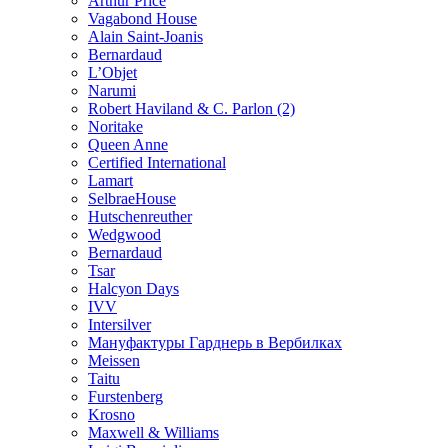
Arthur Price
Vagabond House
Alain Saint-Joanis
Bernardaud
L’Objet
Narumi
Robert Haviland & C. Parlon (2)
Noritakе
Queen Anne
Certified International
Lamart
SelbraeHouse
Hutschenreuther
Wedgwood
Bernardaud
Tsar
Halcyon Days
IVV
Intersilver
Мануфактуры Гарднерь в Вербилках
Meissen
Taitu
Furstenberg
Krosno
Maxwell & Williams