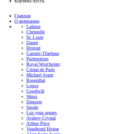
Корзина пуста.
Главная
О компании
Lalique
Christofle
St. Louis
Daum
Herend
Garnier-Thiebaut
Portmeirion
Royal Worchester
Cristal de Paris
Michael Aram
Rosenthal
Lenox
Goodwill
Shtox
Dunoon
Spode
Luz your senses
Avdeev Crystal
Arthur Price
Vagabond House