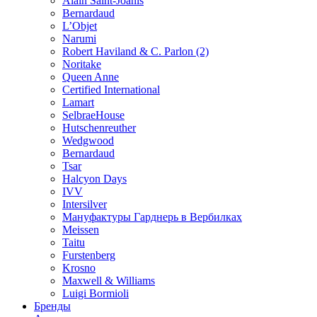
Alain Saint-Joanis
Bernardaud
L’Objet
Narumi
Robert Haviland & C. Parlon (2)
Noritakе
Queen Anne
Certified International
Lamart
SelbraeHouse
Hutschenreuther
Wedgwood
Bernardaud
Tsar
Halcyon Days
IVV
Intersilver
Мануфактуры Гарднерь в Вербилках
Meissen
Taitu
Furstenberg
Krosno
Maxwell & Williams
Luigi Bormioli
Бренды