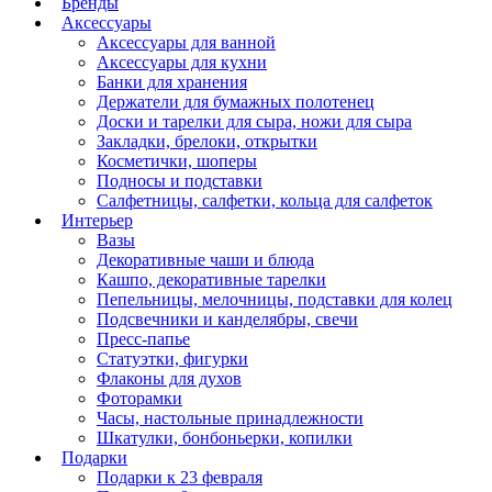
Бренды
Аксессуары
Аксессуары для ванной
Аксессуары для кухни
Банки для хранения
Держатели для бумажных полотенец
Доски и тарелки для сыра, ножи для сыра
Закладки, брелоки, открытки
Косметички, шоперы
Подносы и подставки
Салфетницы, салфетки, кольца для салфеток
Интерьер
Вазы
Декоративные чаши и блюда
Кашпо, декоративные тарелки
Пепельницы, мелочницы, подставки для колец
Подсвечники и канделябры, свечи
Пресс-папье
Статуэтки, фигурки
Флаконы для духов
Фоторамки
Часы, настольные принадлежности
Шкатулки, бонбоньерки, копилки
Подарки
Подарки к 23 февраля