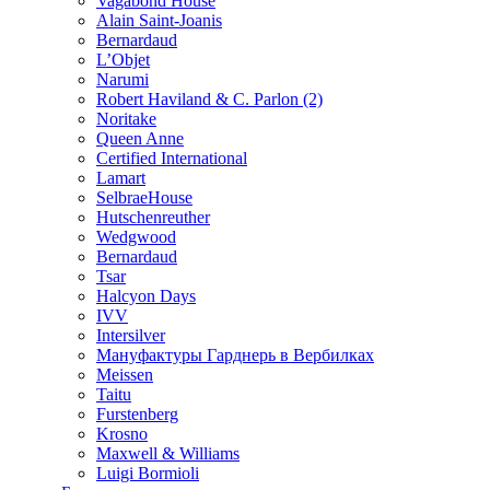
Vagabond House
Alain Saint-Joanis
Bernardaud
L’Objet
Narumi
Robert Haviland & C. Parlon (2)
Noritakе
Queen Anne
Certified International
Lamart
SelbraeHouse
Hutschenreuther
Wedgwood
Bernardaud
Tsar
Halcyon Days
IVV
Intersilver
Мануфактуры Гарднерь в Вербилках
Meissen
Taitu
Furstenberg
Krosno
Maxwell & Williams
Luigi Bormioli