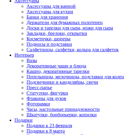
Аксессуары
Аксессуары для ванной
Аксессуары для кухни
Банки для хранения
Держатели для бумажных полотенец
Доски и тарелки для сыра, ножи для сыра
Закладки, брелоки, открытки
Косметички, шоперы
Подносы и подставки
Салфетницы, салфетки, кольца для салфеток
Интерьер
Вазы
Декоративные чаши и блюда
Кашпо, декоративные тарелки
Пепельницы, мелочницы, подставки для колец
Подсвечники и канделябры, свечи
Пресс-папье
Статуэтки, фигурки
Флаконы для духов
Фоторамки
Часы, настольные принадлежности
Шкатулки, бонбоньерки, копилки
Подарки
Подарки к 23 февраля
Подарки к 8 марта