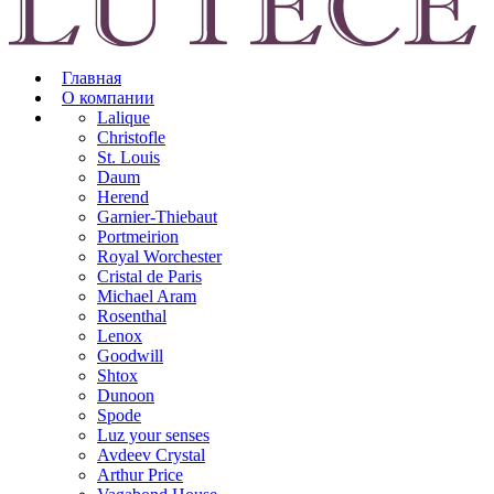
Главная
О компании
Lalique
Christofle
St. Louis
Daum
Herend
Garnier-Thiebaut
Portmeirion
Royal Worchester
Cristal de Paris
Michael Aram
Rosenthal
Lenox
Goodwill
Shtox
Dunoon
Spode
Luz your senses
Avdeev Crystal
Arthur Price