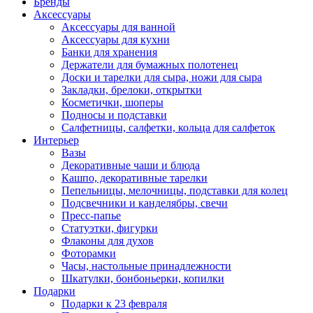
Бренды
Аксессуары
Аксессуары для ванной
Аксессуары для кухни
Банки для хранения
Держатели для бумажных полотенец
Доски и тарелки для сыра, ножи для сыра
Закладки, брелоки, открытки
Косметички, шоперы
Подносы и подставки
Салфетницы, салфетки, кольца для салфеток
Интерьер
Вазы
Декоративные чаши и блюда
Кашпо, декоративные тарелки
Пепельницы, мелочницы, подставки для колец
Подсвечники и канделябры, свечи
Пресс-папье
Статуэтки, фигурки
Флаконы для духов
Фоторамки
Часы, настольные принадлежности
Шкатулки, бонбоньерки, копилки
Подарки
Подарки к 23 февраля