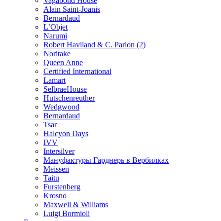
Vagabond House
Alain Saint-Joanis
Bernardaud
L’Objet
Narumi
Robert Haviland & C. Parlon (2)
Noritakе
Queen Anne
Certified International
Lamart
SelbraeHouse
Hutschenreuther
Wedgwood
Bernardaud
Tsar
Halcyon Days
IVV
Intersilver
Мануфактуры Гарднерь в Вербилках
Meissen
Taitu
Furstenberg
Krosno
Maxwell & Williams
Luigi Bormioli