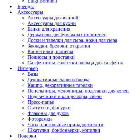
Luigi Bormioli
Бренды
Аксессуары
Аксессуары для ванной
Аксессуары для кухни
Банки для хранения
Держатели для бумажных полотенец
Доски и тарелки для сыра, ножи для сыра
Закладки, брелоки, открытки
Косметички, шоперы
Подносы и подставки
Салфетницы, салфетки, кольца для салфеток
Интерьер
Вазы
Декоративные чаши и блюда
Кашпо, декоративные тарелки
Пепельницы, мелочницы, подставки для колец
Подсвечники и канделябры, свечи
Пресс-папье
Статуэтки, фигурки
Флаконы для духов
Фоторамки
Часы, настольные принадлежности
Шкатулки, бонбоньерки, копилки
Подарки