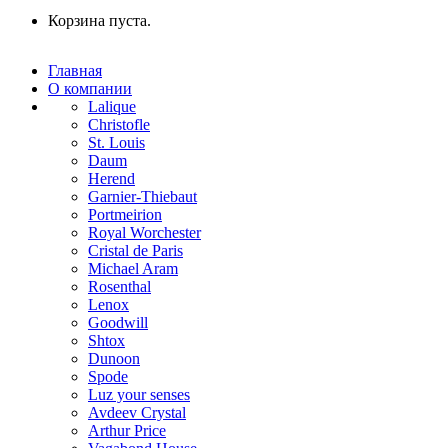
Корзина пуста.
Главная
О компании
Lalique
Christofle
St. Louis
Daum
Herend
Garnier-Thiebaut
Portmeirion
Royal Worchester
Cristal de Paris
Michael Aram
Rosenthal
Lenox
Goodwill
Shtox
Dunoon
Spode
Luz your senses
Avdeev Crystal
Arthur Price