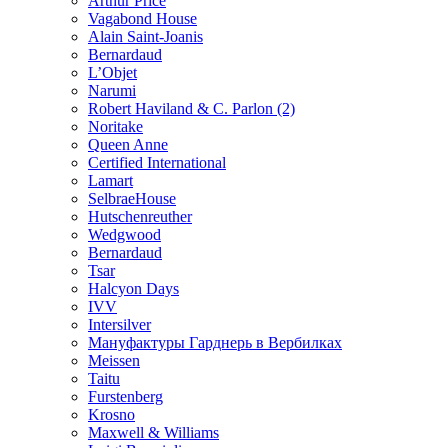
Arthur Price
Vagabond House
Alain Saint-Joanis
Bernardaud
L’Objet
Narumi
Robert Haviland & C. Parlon (2)
Noritakе
Queen Anne
Certified International
Lamart
SelbraeHouse
Hutschenreuther
Wedgwood
Bernardaud
Tsar
Halcyon Days
IVV
Intersilver
Мануфактуры Гарднерь в Вербилках
Meissen
Taitu
Furstenberg
Krosno
Maxwell & Williams