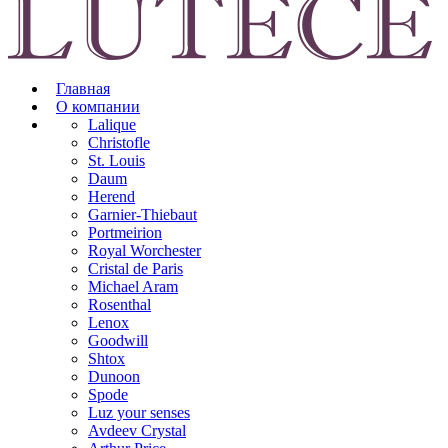
Главная
О компании
Lalique
Christofle
St. Louis
Daum
Herend
Garnier-Thiebaut
Portmeirion
Royal Worchester
Cristal de Paris
Michael Aram
Rosenthal
Lenox
Goodwill
Shtox
Dunoon
Spode
Luz your senses
Avdeev Crystal