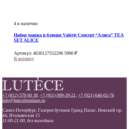
4 в наличии
Набор чашка и блюдце
Valerie Concept
“Алиса” TEA
SET ALICE
Артикул:
4630127552296
5900
₽
В корзину
+7 (812) 570 60 38,
+7 (911) 099-39-21,
+7 (921) 640-02-76
info@luteceboutique.ru
Санкт-Петербург, Галерея бутиков Гранд Палас, Невский пр.
44, Итальянская 15
11:00-21:00, без выходных