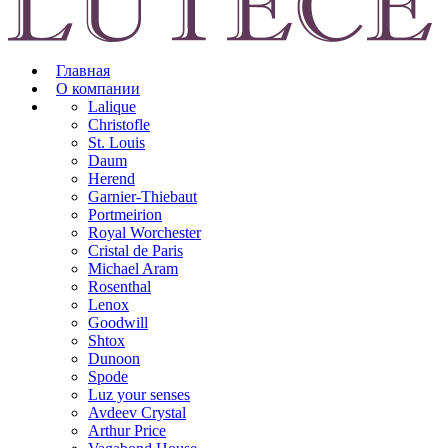
Главная
О компании
Lalique
Christofle
St. Louis
Daum
Herend
Garnier-Thiebaut
Portmeirion
Royal Worchester
Cristal de Paris
Michael Aram
Rosenthal
Lenox
Goodwill
Shtox
Dunoon
Spode
Luz your senses
Avdeev Crystal
Arthur Price