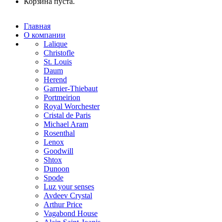
Корзина пуста.
Главная
О компании
Lalique
Christofle
St. Louis
Daum
Herend
Garnier-Thiebaut
Portmeirion
Royal Worchester
Cristal de Paris
Michael Aram
Rosenthal
Lenox
Goodwill
Shtox
Dunoon
Spode
Luz your senses
Avdeev Crystal
Arthur Price
Vagabond House