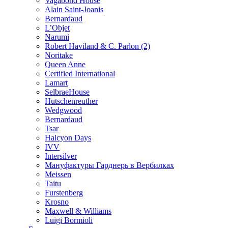
Vagabond House
Alain Saint-Joanis
Bernardaud
L’Objet
Narumi
Robert Haviland & C. Parlon (2)
Noritakе
Queen Anne
Certified International
Lamart
SelbraeHouse
Hutschenreuther
Wedgwood
Bernardaud
Tsar
Halcyon Days
IVV
Intersilver
Мануфактуры Гарднерь в Вербилках
Meissen
Taitu
Furstenberg
Krosno
Maxwell & Williams
Luigi Bormioli