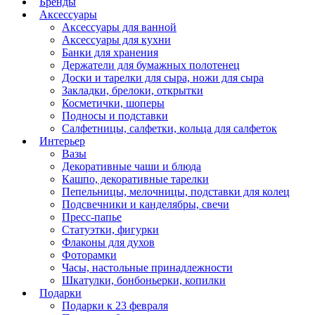
Бренды
Аксессуары
Аксессуары для ванной
Аксессуары для кухни
Банки для хранения
Держатели для бумажных полотенец
Доски и тарелки для сыра, ножи для сыра
Закладки, брелоки, открытки
Косметички, шоперы
Подносы и подставки
Салфетницы, салфетки, кольца для салфеток
Интерьер
Вазы
Декоративные чаши и блюда
Кашпо, декоративные тарелки
Пепельницы, мелочницы, подставки для колец
Подсвечники и канделябры, свечи
Пресс-папье
Статуэтки, фигурки
Флаконы для духов
Фоторамки
Часы, настольные принадлежности
Шкатулки, бонбоньерки, копилки
Подарки
Подарки к 23 февраля