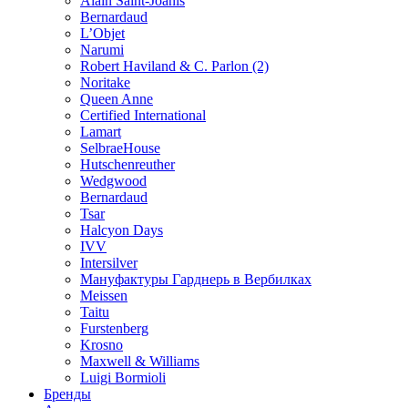
Alain Saint-Joanis
Bernardaud
L’Objet
Narumi
Robert Haviland & C. Parlon (2)
Noritakе
Queen Anne
Certified International
Lamart
SelbraeHouse
Hutschenreuther
Wedgwood
Bernardaud
Tsar
Halcyon Days
IVV
Intersilver
Мануфактуры Гарднерь в Вербилках
Meissen
Taitu
Furstenberg
Krosno
Maxwell & Williams
Luigi Bormioli
Бренды