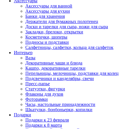
Аксессуары
Аксессуары для ванной
Аксессуары для кухни
Банки для хранения
Держатели для бумажных полотенец
Доски и тарелки для сыра, ножи для сыра
Закладки, брелоки, открытки
Косметички, шоперы
Подносы и подставки
Салфетницы, салфетки, кольца для салфеток
Интерьер
Вазы
Декоративные чаши и блюда
Кашпо, декоративные тарелки
Пепельницы, мелочницы, подставки для колец
Подсвечники и канделябры, свечи
Пресс-папье
Статуэтки, фигурки
Флаконы для духов
Фоторамки
Часы, настольные принадлежности
Шкатулки, бонбоньерки, копилки
Подарки
Подарки к 23 февраля
Подарки к 8 марта