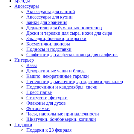
Бренды
Аксессуары
Аксессуары для ванной
Аксессуары для кухни
Банки для хранения
Держатели для бумажных полотенец
Доски и тарелки для сыра, ножи для сыра
Закладки, брелоки, открытки
Косметички, шоперы
Подносы и подставки
Салфетницы, салфетки, кольца для салфеток
Интерьер
Вазы
Декоративные чаши и блюда
Кашпо, декоративные тарелки
Пепельницы, мелочницы, подставки для колец
Подсвечники и канделябры, свечи
Пресс-папье
Статуэтки, фигурки
Флаконы для духов
Фоторамки
Часы, настольные принадлежности
Шкатулки, бонбоньерки, копилки
Подарки
Подарки к 23 февраля