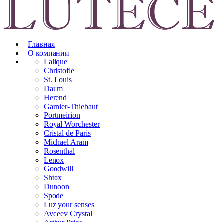
Главная
О компании
Lalique
Christofle
St. Louis
Daum
Herend
Garnier-Thiebaut
Portmeirion
Royal Worchester
Cristal de Paris
Michael Aram
Rosenthal
Lenox
Goodwill
Shtox
Dunoon
Spode
Luz your senses
Avdeev Crystal