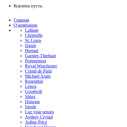
Корзина пуста.
Главная
О компании
Lalique
Christofle
St. Louis
Daum
Herend
Garnier-Thiebaut
Portmeirion
Royal Worchester
Cristal de Paris
Michael Aram
Rosenthal
Lenox
Goodwill
Shtox
Dunoon
Spode
Luz your senses
Avdeev Crystal
Arthur Price