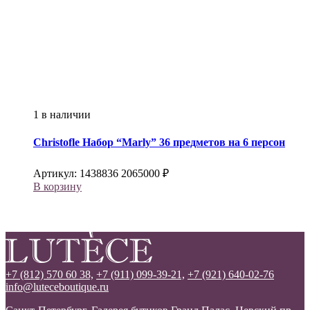
1 в наличии
Christofle
Набор “Marly” 36 предметов на 6 персон
Артикул:
1438836
2065000
₽
В корзину
+7 (812) 570 60 38,
+7 (911) 099-39-21,
+7 (921) 640-02-76
info@luteceboutique.ru