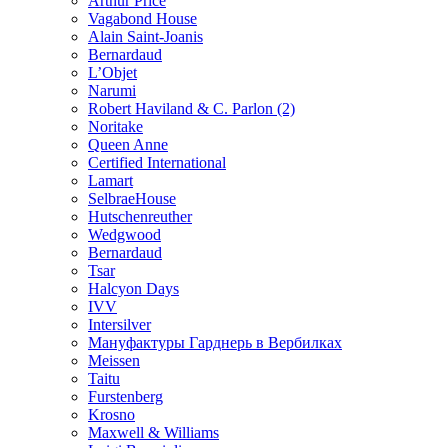
Arthur Price
Vagabond House
Alain Saint-Joanis
Bernardaud
L’Objet
Narumi
Robert Haviland & C. Parlon (2)
Noritakе
Queen Anne
Certified International
Lamart
SelbraeHouse
Hutschenreuther
Wedgwood
Bernardaud
Tsar
Halcyon Days
IVV
Intersilver
Мануфактуры Гарднерь в Вербилках
Meissen
Taitu
Furstenberg
Krosno
Maxwell & Williams