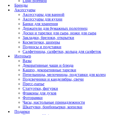
Luigi Bormioli
Бренды
Аксессуары
Аксессуары для ванной
Аксессуары для кухни
Банки для хранения
Держатели для бумажных полотенец
Доски и тарелки для сыра, ножи для сыра
Закладки, брелоки, открытки
Косметички, шоперы
Подносы и подставки
Салфетницы, салфетки, кольца для салфеток
Интерьер
Вазы
Декоративные чаши и блюда
Кашпо, декоративные тарелки
Пепельницы, мелочницы, подставки для колец
Подсвечники и канделябры, свечи
Пресс-папье
Статуэтки, фигурки
Флаконы для духов
Фоторамки
Часы, настольные принадлежности
Шкатулки, бонбоньерки, копилки
Подарки