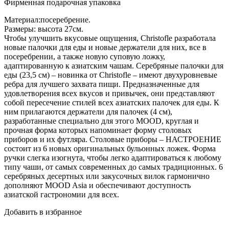
Фирменная подарочная упаковка
Материал:посеребрение.
Размеры: высота 27см.
Чтобы улучшить вкусовые ощущения, Christofle разработала
новые палочки для еды и новые держатели для них, все в
посеребрении, а также новую суповую ложку,
адаптированную к азиатским чашам. Серебряные палочки для
еды (23,5 см) – новинка от Christofle – имеют двухуровневые
ребра для лучшего захвата пищи. Предназначенные для
удовлетворения всех вкусов и привычек, они представляют
собой пересечение стилей всех азиатских палочек для еды. К
ним прилагаются держатели для палочек (4 см),
разработанные специально для этого MOOD, круглая и
прочная форма которых напоминает форму столовых
приборов и их футляра. Столовые приборы – НАСТРОЕНИЕ
состоит из 6 новых оригинальных бульонных ложек. Форма
ручки слегка изогнута, чтобы легко адаптироваться к любому
типу чаши, от самых современных до самых традиционных. 6
серебряных десертных или закусочных вилок гармонично
дополняют MOOD Asia и обеспечивают доступность
азиатской гастрономии для всех.
Добавить в избранное