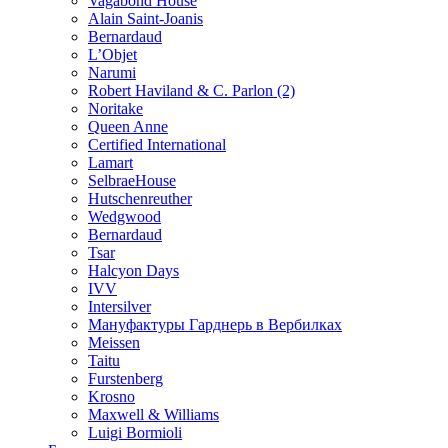
Vagabond House
Alain Saint-Joanis
Bernardaud
L’Objet
Narumi
Robert Haviland & C. Parlon (2)
Noritakе
Queen Anne
Certified International
Lamart
SelbraeHouse
Hutschenreuther
Wedgwood
Bernardaud
Tsar
Halcyon Days
IVV
Intersilver
Мануфактуры Гарднерь в Вербилках
Meissen
Taitu
Furstenberg
Krosno
Maxwell & Williams
Luigi Bormioli