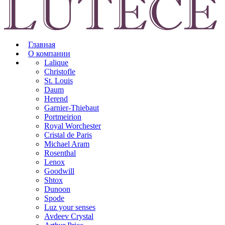
Главная
О компании
Lalique
Christofle
St. Louis
Daum
Herend
Garnier-Thiebaut
Portmeirion
Royal Worchester
Cristal de Paris
Michael Aram
Rosenthal
Lenox
Goodwill
Shtox
Dunoon
Spode
Luz your senses
Avdeev Crystal