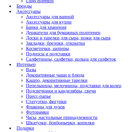
Luigi Bormioli
Бренды
Аксессуары
Аксессуары для ванной
Аксессуары для кухни
Банки для хранения
Держатели для бумажных полотенец
Доски и тарелки для сыра, ножи для сыра
Закладки, брелоки, открытки
Косметички, шоперы
Подносы и подставки
Салфетницы, салфетки, кольца для салфеток
Интерьер
Вазы
Декоративные чаши и блюда
Кашпо, декоративные тарелки
Пепельницы, мелочницы, подставки для колец
Подсвечники и канделябры, свечи
Пресс-папье
Статуэтки, фигурки
Флаконы для духов
Фоторамки
Часы, настольные принадлежности
Шкатулки, бонбоньерки, копилки
Подарки