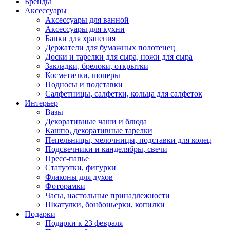
Бренды
Аксессуары
Аксессуары для ванной
Аксессуары для кухни
Банки для хранения
Держатели для бумажных полотенец
Доски и тарелки для сыра, ножи для сыра
Закладки, брелоки, открытки
Косметички, шоперы
Подносы и подставки
Салфетницы, салфетки, кольца для салфеток
Интерьер
Вазы
Декоративные чаши и блюда
Кашпо, декоративные тарелки
Пепельницы, мелочницы, подставки для колец
Подсвечники и канделябры, свечи
Пресс-папье
Статуэтки, фигурки
Флаконы для духов
Фоторамки
Часы, настольные принадлежности
Шкатулки, бонбоньерки, копилки
Подарки
Подарки к 23 февраля