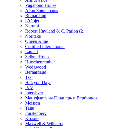
Arthur Price
Vagabond House
Alain Saint-Joanis
Bernardaud
L’Objet
Narumi
Robert Haviland & C. Parlon (2)
Noritakе
Queen Anne
Certified International
Lamart
SelbraeHouse
Hutschenreuther
Wedgwood
Bernardaud
Tsar
Halcyon Days
IVV
Intersilver
Мануфактуры Гарднерь в Вербилках
Meissen
Taitu
Furstenberg
Krosno
Maxwell & Williams