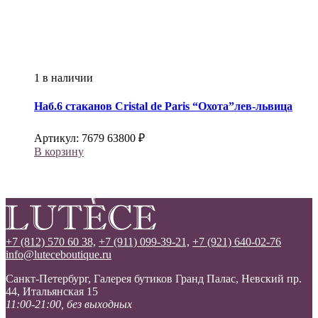
1 в наличии
Наб.6 стаканов
Cristal de Paris
“Охота”лев-львица
Артикул:
7679
63800
₽
В корзину
+7 (812) 570 60 38,
+7 (911) 099-39-21,
+7 (921) 640-02-76
info@luteceboutique.ru
Санкт-Петербург, Галерея бутиков Гранд Палас, Невский пр.
44, Итальянская 15
11:00-21:00, без выходных