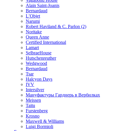
Vagabond House
Alain Saint-Joanis
Bernardaud
L’Objet
Narumi
Robert Haviland & C. Parlon (2)
Noritakе
Queen Anne
Certified International
Lamart
SelbraeHouse
Hutschenreuther
Wedgwood
Bernardaud
Tsar
Halcyon Days
IVV
Intersilver
Мануфактуры Гарднерь в Вербилках
Meissen
Taitu
Furstenberg
Krosno
Maxwell & Williams
Luigi Bormioli