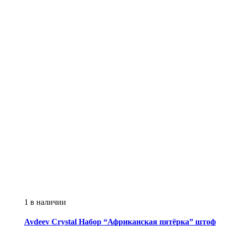
1 в наличии
Avdeev Crystal
Набор “Африканская пятёрка” штоф