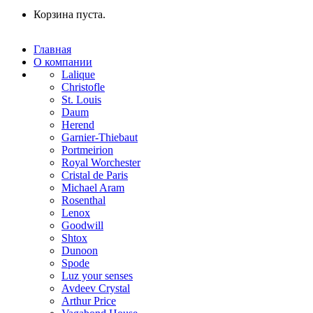
Корзина пуста.
Главная
О компании
Lalique
Christofle
St. Louis
Daum
Herend
Garnier-Thiebaut
Portmeirion
Royal Worchester
Cristal de Paris
Michael Aram
Rosenthal
Lenox
Goodwill
Shtox
Dunoon
Spode
Luz your senses
Avdeev Crystal
Arthur Price