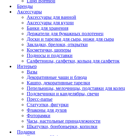
Luigi Bormioli
Бренды
Аксессуары
Аксессуары для ванной
Аксессуары для кухни
Банки для хранения
Держатели для бумажных полотенец
Доски и тарелки для сыра, ножи для сыра
Закладки, брелоки, открытки
Косметички, шоперы
Подносы и подставки
Салфетницы, салфетки, кольца для салфеток
Интерьер
Вазы
Декоративные чаши и блюда
Кашпо, декоративные тарелки
Пепельницы, мелочницы, подставки для колец
Подсвечники и канделябры, свечи
Пресс-папье
Статуэтки, фигурки
Флаконы для духов
Фоторамки
Часы, настольные принадлежности
Шкатулки, бонбоньерки, копилки
Подарки