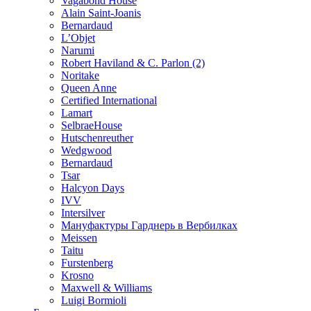
Vagabond House
Alain Saint-Joanis
Bernardaud
L’Objet
Narumi
Robert Haviland & C. Parlon (2)
Noritakе
Queen Anne
Certified International
Lamart
SelbraeHouse
Hutschenreuther
Wedgwood
Bernardaud
Tsar
Halcyon Days
IVV
Intersilver
Мануфактуры Гарднерь в Вербилках
Meissen
Taitu
Furstenberg
Krosno
Maxwell & Williams
Luigi Bormioli