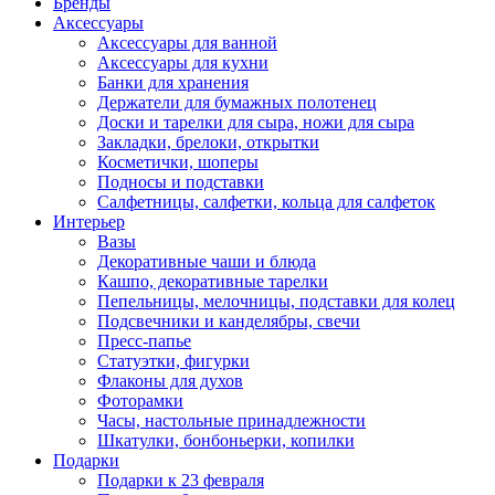
Бренды
Аксессуары
Аксессуары для ванной
Аксессуары для кухни
Банки для хранения
Держатели для бумажных полотенец
Доски и тарелки для сыра, ножи для сыра
Закладки, брелоки, открытки
Косметички, шоперы
Подносы и подставки
Салфетницы, салфетки, кольца для салфеток
Интерьер
Вазы
Декоративные чаши и блюда
Кашпо, декоративные тарелки
Пепельницы, мелочницы, подставки для колец
Подсвечники и канделябры, свечи
Пресс-папье
Статуэтки, фигурки
Флаконы для духов
Фоторамки
Часы, настольные принадлежности
Шкатулки, бонбоньерки, копилки
Подарки
Подарки к 23 февраля