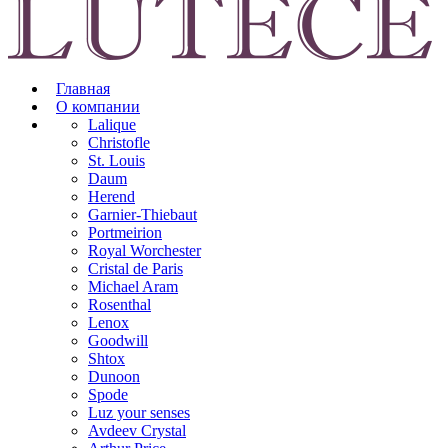
Главная
О компании
Lalique
Christofle
St. Louis
Daum
Herend
Garnier-Thiebaut
Portmeirion
Royal Worchester
Cristal de Paris
Michael Aram
Rosenthal
Lenox
Goodwill
Shtox
Dunoon
Spode
Luz your senses
Avdeev Crystal