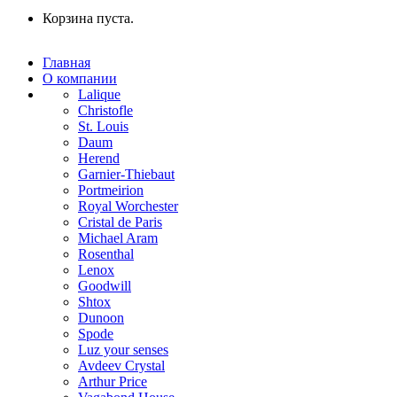
Корзина пуста.
Главная
О компании
Lalique
Christofle
St. Louis
Daum
Herend
Garnier-Thiebaut
Portmeirion
Royal Worchester
Cristal de Paris
Michael Aram
Rosenthal
Lenox
Goodwill
Shtox
Dunoon
Spode
Luz your senses
Avdeev Crystal
Arthur Price