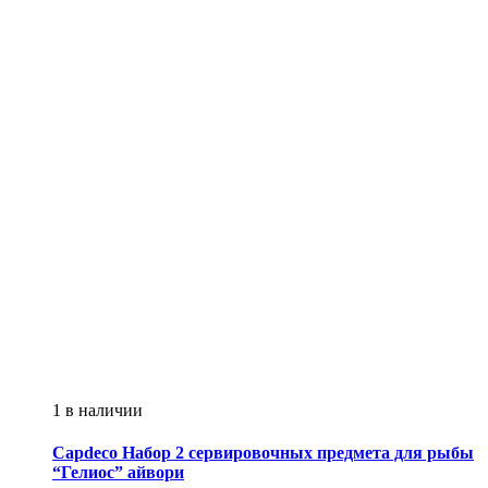
1 в наличии
Capdeco
Набор 2 сервировочных предмета для рыбы
“Гелиос” айвори