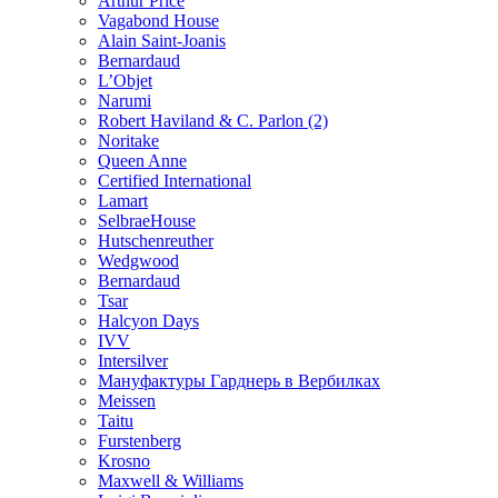
Arthur Price
Vagabond House
Alain Saint-Joanis
Bernardaud
L’Objet
Narumi
Robert Haviland & C. Parlon (2)
Noritakе
Queen Anne
Certified International
Lamart
SelbraeHouse
Hutschenreuther
Wedgwood
Bernardaud
Tsar
Halcyon Days
IVV
Intersilver
Мануфактуры Гарднерь в Вербилках
Meissen
Taitu
Furstenberg
Krosno
Maxwell & Williams