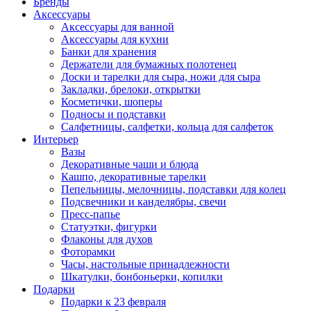
Бренды
Аксессуары
Аксессуары для ванной
Аксессуары для кухни
Банки для хранения
Держатели для бумажных полотенец
Доски и тарелки для сыра, ножи для сыра
Закладки, брелоки, открытки
Косметички, шоперы
Подносы и подставки
Салфетницы, салфетки, кольца для салфеток
Интерьер
Вазы
Декоративные чаши и блюда
Кашпо, декоративные тарелки
Пепельницы, мелочницы, подставки для колец
Подсвечники и канделябры, свечи
Пресс-папье
Статуэтки, фигурки
Флаконы для духов
Фоторамки
Часы, настольные принадлежности
Шкатулки, бонбоньерки, копилки
Подарки
Подарки к 23 февраля