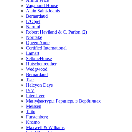
Arthur Price
Vagabond House
Alain Saint-Joanis
Bernardaud
L’Objet
Narumi
Robert Haviland & C. Parlon (2)
Noritakе
Queen Anne
Certified International
Lamart
SelbraeHouse
Hutschenreuther
Wedgwood
Bernardaud
Tsar
Halcyon Days
IVV
Intersilver
Мануфактуры Гарднерь в Вербилках
Meissen
Taitu
Furstenberg
Krosno
Maxwell & Williams