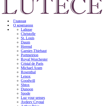
Главная
О компании
Lalique
Christofle
St. Louis
Daum
Herend
Garnier-Thiebaut
Portmeirion
Royal Worchester
Cristal de Paris
Michael Aram
Rosenthal
Lenox
Goodwill
Shtox
Dunoon
Spode
Luz your senses
Avdeev Crystal