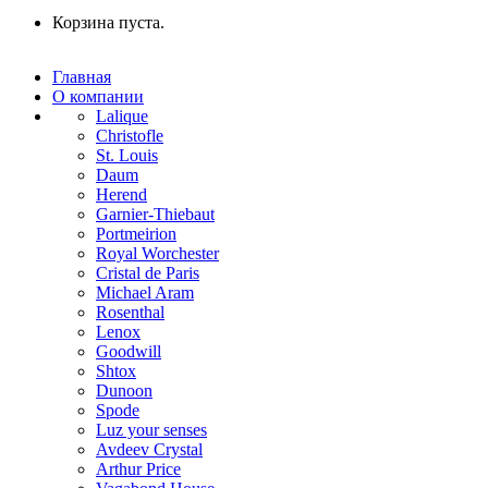
Корзина пуста.
Главная
О компании
Lalique
Christofle
St. Louis
Daum
Herend
Garnier-Thiebaut
Portmeirion
Royal Worchester
Cristal de Paris
Michael Aram
Rosenthal
Lenox
Goodwill
Shtox
Dunoon
Spode
Luz your senses
Avdeev Crystal
Arthur Price