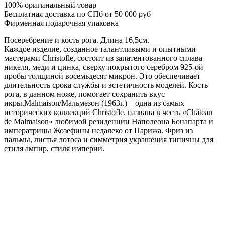
100% оригинальный товар
Бесплатная доставка по СПб от 50 000 руб
Фирменная подарочная упаковка
Посеребрение и кость рога. Длина 16,5см.
Каждое изделие, созданное талантливыми и опытными
мастерами Christofle, состоит из запатентованного сплава
никеля, меди и цинка, сверху покрытого серебром 925-ой
пробы толщиной восемьдесят микрон. Это обеспечивает
длительность срока службы и эстетичность моделей. Кость
рога, в данном ноже, помогает сохранить вкус
икры.Malmaison/Мальмезон (1963г.) – одна из самых
исторических коллекций Christofle, названа в честь «Château
de Malmaison» любимой резиденции Наполеона Бонапарта и
императрицы Жозефины недалеко от Парижа. Фриз из
пальмы, листья лотоса и симметрия украшения типичны для
стиля ампир, стиля империи.