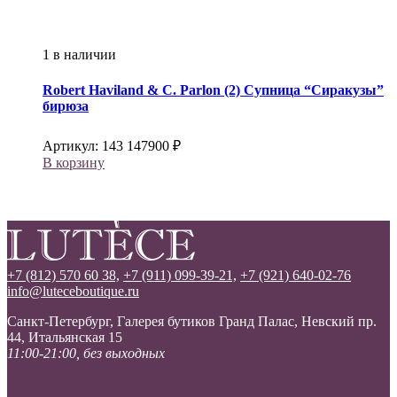
1 в наличии
Robert Haviland & C. Parlon (2)
Супница “Сиракузы”
бирюза
Артикул:
143
147900
₽
В корзину
+7 (812) 570 60 38,
+7 (911) 099-39-21,
+7 (921) 640-02-76
info@luteceboutique.ru
Санкт-Петербург, Галерея бутиков Гранд Палас, Невский пр.
44, Итальянская 15
11:00-21:00, без выходных