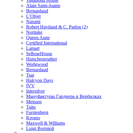
Vagabond House
Alain Saint-Joanis
Bernardaud
L’Objet
Narumi
Robert Haviland & C. Parlon (2)
Noritakе
Queen Anne
Certified International
Lamart
SelbraeHouse
Hutschenreuther
Wedgwood
Bernardaud
Tsar
Halcyon Days
IVV
Intersilver
Мануфактуры Гарднерь в Вербилках
Meissen
Taitu
Furstenberg
Krosno
Maxwell & Williams
Luigi Bormioli