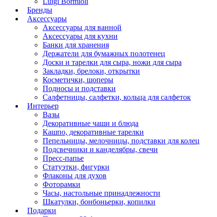
Luigi Bormioli
Бренды
Аксессуары
Аксессуары для ванной
Аксессуары для кухни
Банки для хранения
Держатели для бумажных полотенец
Доски и тарелки для сыра, ножи для сыра
Закладки, брелоки, открытки
Косметички, шоперы
Подносы и подставки
Салфетницы, салфетки, кольца для салфеток
Интерьер
Вазы
Декоративные чаши и блюда
Кашпо, декоративные тарелки
Пепельницы, мелочницы, подставки для колец
Подсвечники и канделябры, свечи
Пресс-папье
Статуэтки, фигурки
Флаконы для духов
Фоторамки
Часы, настольные принадлежности
Шкатулки, бонбоньерки, копилки
Подарки