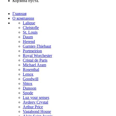
Корзина пуста.
Главная
О компании
Lalique
Christofle
St. Louis
Daum
Herend
Garnier-Thiebaut
Portmeirion
Royal Worchester
Cristal de Paris
Michael Aram
Rosenthal
Lenox
Goodwill
Shtox
Dunoon
Spode
Luz your senses
Avdeev Crystal
Arthur Price
Vagabond House