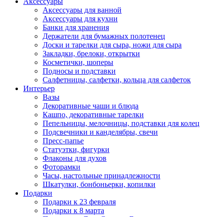
Аксессуары
Аксессуары для ванной
Аксессуары для кухни
Банки для хранения
Держатели для бумажных полотенец
Доски и тарелки для сыра, ножи для сыра
Закладки, брелоки, открытки
Косметички, шоперы
Подносы и подставки
Салфетницы, салфетки, кольца для салфеток
Интерьер
Вазы
Декоративные чаши и блюда
Кашпо, декоративные тарелки
Пепельницы, мелочницы, подставки для колец
Подсвечники и канделябры, свечи
Пресс-папье
Статуэтки, фигурки
Флаконы для духов
Фоторамки
Часы, настольные принадлежности
Шкатулки, бонбоньерки, копилки
Подарки
Подарки к 23 февраля
Подарки к 8 марта