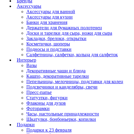
Бренды
Аксессуары
Аксессуары для ванной
Аксессуары для кухни
Банки для хранения
Держатели для бумажных полотенец
Доски и тарелки для сыра, ножи для сыра
Закладки, брелоки, открытки
Косметички, шоперы
Подносы и подставки
Салфетницы, салфетки, кольца для салфеток
Интерьер
Вазы
Декоративные чаши и блюда
Кашпо, декоративные тарелки
Пепельницы, мелочницы, подставки для колец
Подсвечники и канделябры, свечи
Пресс-папье
Статуэтки, фигурки
Флаконы для духов
Фоторамки
Часы, настольные принадлежности
Шкатулки, бонбоньерки, копилки
Подарки
Подарки к 23 февраля