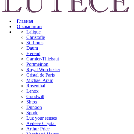
Главная
О компании
Lalique
Christofle
St. Louis
Daum
Herend
Garnier-Thiebaut
Portmeirion
Royal Worchester
Cristal de Paris
Michael Aram
Rosenthal
Lenox
Goodwill
Shtox
Dunoon
Spode
Luz your senses
Avdeev Crystal
Arthur Price