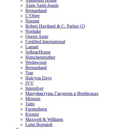
Vagabond House
Alain Saint-Joanis
Bernardaud
L’Objet
Narumi
Robert Haviland & C. Parlon (2)
Noritakе
Queen Anne
Certified International
Lamart
SelbraeHouse
Hutschenreuther
Wedgwood
Bernardaud
Tsar
Halcyon Days
IVV
Intersilver
Мануфактуры Гарднерь в Вербилках
Meissen
Taitu
Furstenberg
Krosno
Maxwell & Williams
Luigi Bormioli