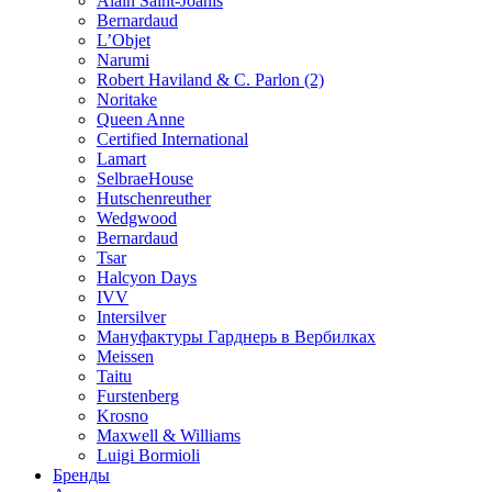
Alain Saint-Joanis
Bernardaud
L’Objet
Narumi
Robert Haviland & C. Parlon (2)
Noritakе
Queen Anne
Certified International
Lamart
SelbraeHouse
Hutschenreuther
Wedgwood
Bernardaud
Tsar
Halcyon Days
IVV
Intersilver
Мануфактуры Гарднерь в Вербилках
Meissen
Taitu
Furstenberg
Krosno
Maxwell & Williams
Luigi Bormioli
Бренды