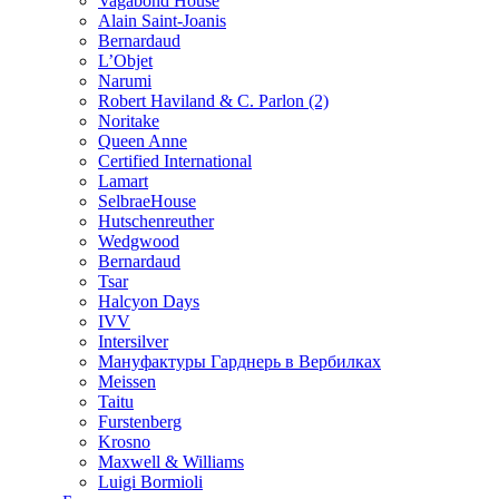
Vagabond House
Alain Saint-Joanis
Bernardaud
L’Objet
Narumi
Robert Haviland & C. Parlon (2)
Noritakе
Queen Anne
Certified International
Lamart
SelbraeHouse
Hutschenreuther
Wedgwood
Bernardaud
Tsar
Halcyon Days
IVV
Intersilver
Мануфактуры Гарднерь в Вербилках
Meissen
Taitu
Furstenberg
Krosno
Maxwell & Williams
Luigi Bormioli