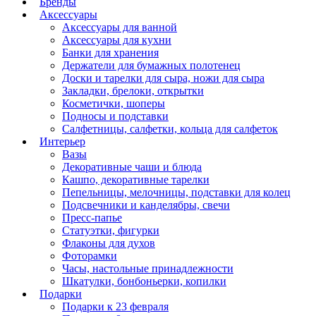
Бренды
Аксессуары
Аксессуары для ванной
Аксессуары для кухни
Банки для хранения
Держатели для бумажных полотенец
Доски и тарелки для сыра, ножи для сыра
Закладки, брелоки, открытки
Косметички, шоперы
Подносы и подставки
Салфетницы, салфетки, кольца для салфеток
Интерьер
Вазы
Декоративные чаши и блюда
Кашпо, декоративные тарелки
Пепельницы, мелочницы, подставки для колец
Подсвечники и канделябры, свечи
Пресс-папье
Статуэтки, фигурки
Флаконы для духов
Фоторамки
Часы, настольные принадлежности
Шкатулки, бонбоньерки, копилки
Подарки
Подарки к 23 февраля