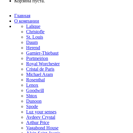
Корзина пуста.
Главная
О компании
Lalique
Christofle
St. Louis
Daum
Herend
Garnier-Thiebaut
Portmeirion
Royal Worchester
Cristal de Paris
Michael Aram
Rosenthal
Lenox
Goodwill
Shtox
Dunoon
Spode
Luz your senses
Avdeev Crystal
Arthur Price
Vagabond House