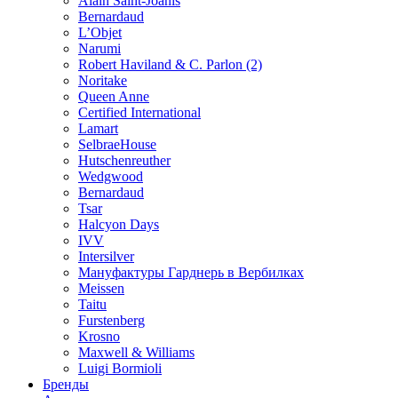
Alain Saint-Joanis
Bernardaud
L’Objet
Narumi
Robert Haviland & C. Parlon (2)
Noritakе
Queen Anne
Certified International
Lamart
SelbraeHouse
Hutschenreuther
Wedgwood
Bernardaud
Tsar
Halcyon Days
IVV
Intersilver
Мануфактуры Гарднерь в Вербилках
Meissen
Taitu
Furstenberg
Krosno
Maxwell & Williams
Luigi Bormioli
Бренды