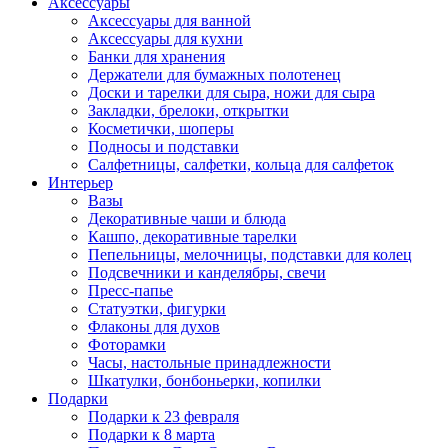
Аксессуары
Аксессуары для ванной
Аксессуары для кухни
Банки для хранения
Держатели для бумажных полотенец
Доски и тарелки для сыра, ножи для сыра
Закладки, брелоки, открытки
Косметички, шоперы
Подносы и подставки
Салфетницы, салфетки, кольца для салфеток
Интерьер
Вазы
Декоративные чаши и блюда
Кашпо, декоративные тарелки
Пепельницы, мелочницы, подставки для колец
Подсвечники и канделябры, свечи
Пресс-папье
Статуэтки, фигурки
Флаконы для духов
Фоторамки
Часы, настольные принадлежности
Шкатулки, бонбоньерки, копилки
Подарки
Подарки к 23 февраля
Подарки к 8 марта