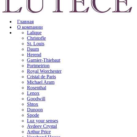
Главная
О компании
Lalique
Christofle
St. Louis
Daum
Herend
Garnier-Thiebaut
Portmeirion
Royal Worchester
Cristal de Paris
Michael Aram
Rosenthal
Lenox
Goodwill
Shtox
Dunoon
Spode
Luz your senses
Avdeev Crystal
Arthur Price