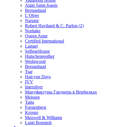
Vagabond House
Alain Saint-Joanis
Bernardaud
L’Objet
Narumi
Robert Haviland & C. Parlon (2)
Noritakе
Queen Anne
Certified International
Lamart
SelbraeHouse
Hutschenreuther
Wedgwood
Bernardaud
Tsar
Halcyon Days
IVV
Intersilver
Мануфактуры Гарднерь в Вербилках
Meissen
Taitu
Furstenberg
Krosno
Maxwell & Williams
Luigi Bormioli