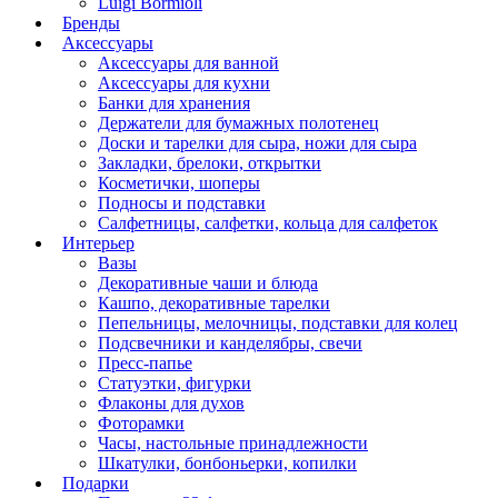
Luigi Bormioli
Бренды
Аксессуары
Аксессуары для ванной
Аксессуары для кухни
Банки для хранения
Держатели для бумажных полотенец
Доски и тарелки для сыра, ножи для сыра
Закладки, брелоки, открытки
Косметички, шоперы
Подносы и подставки
Салфетницы, салфетки, кольца для салфеток
Интерьер
Вазы
Декоративные чаши и блюда
Кашпо, декоративные тарелки
Пепельницы, мелочницы, подставки для колец
Подсвечники и канделябры, свечи
Пресс-папье
Статуэтки, фигурки
Флаконы для духов
Фоторамки
Часы, настольные принадлежности
Шкатулки, бонбоньерки, копилки
Подарки