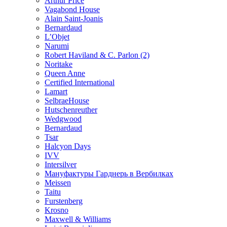
Arthur Price
Vagabond House
Alain Saint-Joanis
Bernardaud
L’Objet
Narumi
Robert Haviland & C. Parlon (2)
Noritakе
Queen Anne
Certified International
Lamart
SelbraeHouse
Hutschenreuther
Wedgwood
Bernardaud
Tsar
Halcyon Days
IVV
Intersilver
Мануфактуры Гарднерь в Вербилках
Meissen
Taitu
Furstenberg
Krosno
Maxwell & Williams