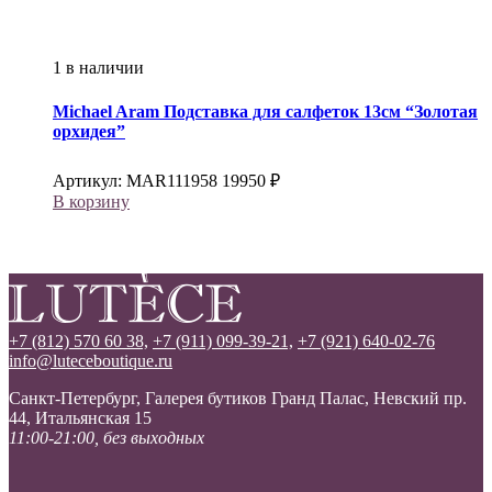
1 в наличии
Michael Aram
Подставка для салфеток 13см “Золотая
орхидея”
Артикул:
MAR111958
19950
₽
В корзину
+7 (812) 570 60 38,
+7 (911) 099-39-21,
+7 (921) 640-02-76
info@luteceboutique.ru
Санкт-Петербург, Галерея бутиков Гранд Палас, Невский пр.
44, Итальянская 15
11:00-21:00, без выходных