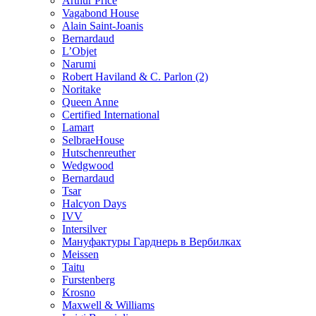
Arthur Price
Vagabond House
Alain Saint-Joanis
Bernardaud
L’Objet
Narumi
Robert Haviland & C. Parlon (2)
Noritakе
Queen Anne
Certified International
Lamart
SelbraeHouse
Hutschenreuther
Wedgwood
Bernardaud
Tsar
Halcyon Days
IVV
Intersilver
Мануфактуры Гарднерь в Вербилках
Meissen
Taitu
Furstenberg
Krosno
Maxwell & Williams