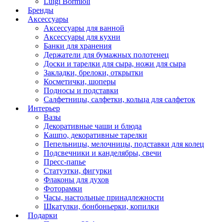
Luigi Bormioli
Бренды
Аксессуары
Аксессуары для ванной
Аксессуары для кухни
Банки для хранения
Держатели для бумажных полотенец
Доски и тарелки для сыра, ножи для сыра
Закладки, брелоки, открытки
Косметички, шоперы
Подносы и подставки
Салфетницы, салфетки, кольца для салфеток
Интерьер
Вазы
Декоративные чаши и блюда
Кашпо, декоративные тарелки
Пепельницы, мелочницы, подставки для колец
Подсвечники и канделябры, свечи
Пресс-папье
Статуэтки, фигурки
Флаконы для духов
Фоторамки
Часы, настольные принадлежности
Шкатулки, бонбоньерки, копилки
Подарки