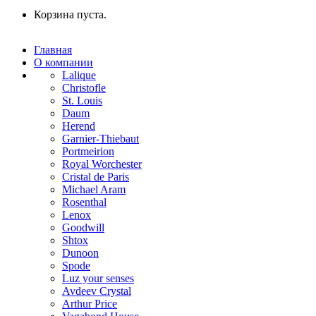
Корзина пуста.
Главная
О компании
Lalique
Christofle
St. Louis
Daum
Herend
Garnier-Thiebaut
Portmeirion
Royal Worchester
Cristal de Paris
Michael Aram
Rosenthal
Lenox
Goodwill
Shtox
Dunoon
Spode
Luz your senses
Avdeev Crystal
Arthur Price