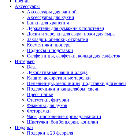
Бренды
Аксессуары
Аксессуары для ванной
Аксессуары для кухни
Банки для хранения
Держатели для бумажных полотенец
Доски и тарелки для сыра, ножи для сыра
Закладки, брелоки, открытки
Косметички, шоперы
Подносы и подставки
Салфетницы, салфетки, кольца для салфеток
Интерьер
Вазы
Декоративные чаши и блюда
Кашпо, декоративные тарелки
Пепельницы, мелочницы, подставки для колец
Подсвечники и канделябры, свечи
Пресс-папье
Статуэтки, фигурки
Флаконы для духов
Фоторамки
Часы, настольные принадлежности
Шкатулки, бонбоньерки, копилки
Подарки
Подарки к 23 февраля