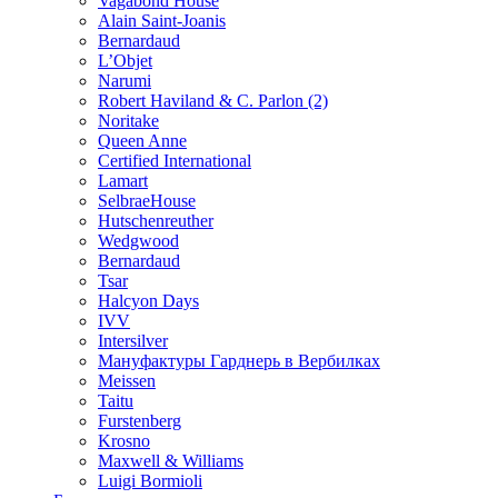
Vagabond House
Alain Saint-Joanis
Bernardaud
L’Objet
Narumi
Robert Haviland & C. Parlon (2)
Noritakе
Queen Anne
Certified International
Lamart
SelbraeHouse
Hutschenreuther
Wedgwood
Bernardaud
Tsar
Halcyon Days
IVV
Intersilver
Мануфактуры Гарднерь в Вербилках
Meissen
Taitu
Furstenberg
Krosno
Maxwell & Williams
Luigi Bormioli