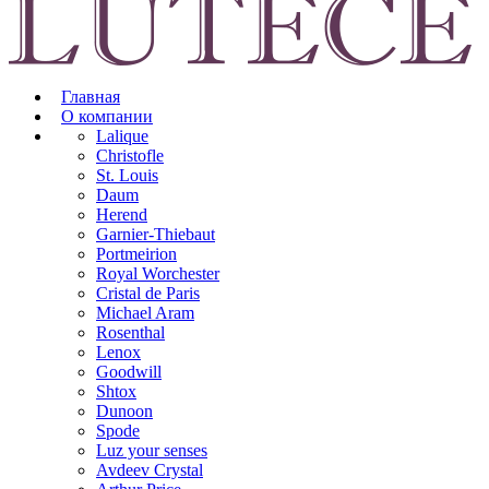
Главная
О компании
Lalique
Christofle
St. Louis
Daum
Herend
Garnier-Thiebaut
Portmeirion
Royal Worchester
Cristal de Paris
Michael Aram
Rosenthal
Lenox
Goodwill
Shtox
Dunoon
Spode
Luz your senses
Avdeev Crystal