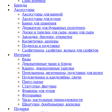
Luigi Bormioli
Бренды
Аксессуары
Аксессуары для ванной
Аксессуары для кухни
Банки для хранения
Держатели для бумажных полотенец
Доски и тарелки для сыра, ножи для сыра
Закладки, брелоки, открытки
Косметички, шоперы
Подносы и подставки
Салфетницы, салфетки, кольца для салфеток
Интерьер
Вазы
Декоративные чаши и блюда
Кашпо, декоративные тарелки
Пепельницы, мелочницы, подставки для колец
Подсвечники и канделябры, свечи
Пресс-папье
Статуэтки, фигурки
Флаконы для духов
Фоторамки
Часы, настольные принадлежности
Шкатулки, бонбоньерки, копилки
Подарки