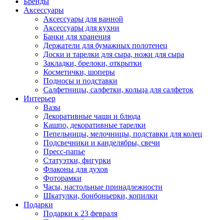
Бренды
Аксессуары
Аксессуары для ванной
Аксессуары для кухни
Банки для хранения
Держатели для бумажных полотенец
Доски и тарелки для сыра, ножи для сыра
Закладки, брелоки, открытки
Косметички, шоперы
Подносы и подставки
Салфетницы, салфетки, кольца для салфеток
Интерьер
Вазы
Декоративные чаши и блюда
Кашпо, декоративные тарелки
Пепельницы, мелочницы, подставки для колец
Подсвечники и канделябры, свечи
Пресс-папье
Статуэтки, фигурки
Флаконы для духов
Фоторамки
Часы, настольные принадлежности
Шкатулки, бонбоньерки, копилки
Подарки
Подарки к 23 февраля