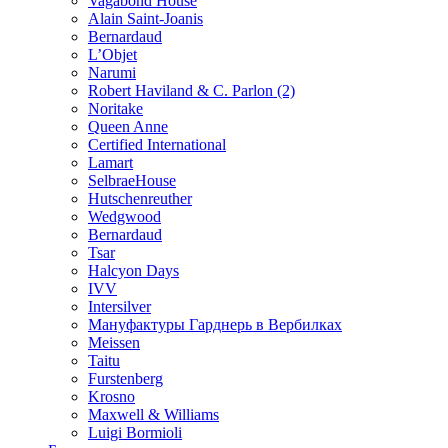
Vagabond House
Alain Saint-Joanis
Bernardaud
L’Objet
Narumi
Robert Haviland & C. Parlon (2)
Noritakе
Queen Anne
Certified International
Lamart
SelbraeHouse
Hutschenreuther
Wedgwood
Bernardaud
Tsar
Halcyon Days
IVV
Intersilver
Мануфактуры Гарднерь в Вербилках
Meissen
Taitu
Furstenberg
Krosno
Maxwell & Williams
Luigi Bormioli