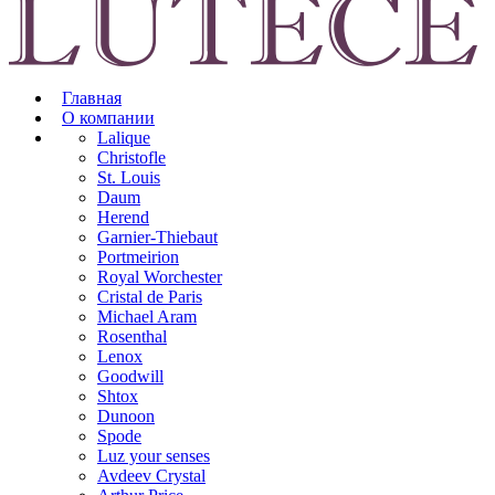
Главная
О компании
Lalique
Christofle
St. Louis
Daum
Herend
Garnier-Thiebaut
Portmeirion
Royal Worchester
Cristal de Paris
Michael Aram
Rosenthal
Lenox
Goodwill
Shtox
Dunoon
Spode
Luz your senses
Avdeev Crystal