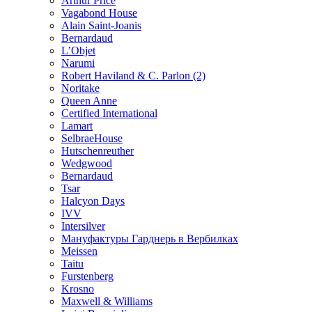
Arthur Price
Vagabond House
Alain Saint-Joanis
Bernardaud
L’Objet
Narumi
Robert Haviland & C. Parlon (2)
Noritakе
Queen Anne
Certified International
Lamart
SelbraeHouse
Hutschenreuther
Wedgwood
Bernardaud
Tsar
Halcyon Days
IVV
Intersilver
Мануфактуры Гарднерь в Вербилках
Meissen
Taitu
Furstenberg
Krosno
Maxwell & Williams