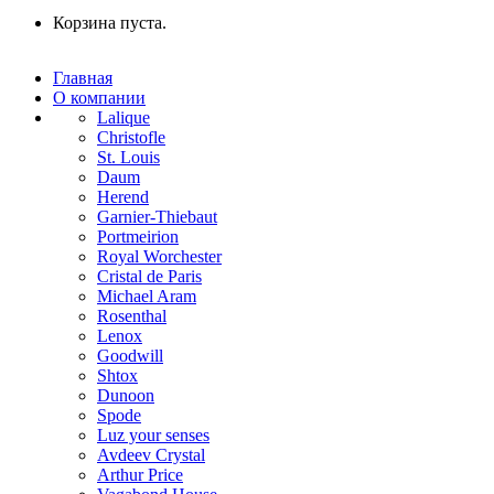
Корзина пуста.
Главная
О компании
Lalique
Christofle
St. Louis
Daum
Herend
Garnier-Thiebaut
Portmeirion
Royal Worchester
Cristal de Paris
Michael Aram
Rosenthal
Lenox
Goodwill
Shtox
Dunoon
Spode
Luz your senses
Avdeev Crystal
Arthur Price