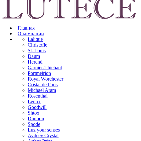
Главная
О компании
Lalique
Christofle
St. Louis
Daum
Herend
Garnier-Thiebaut
Portmeirion
Royal Worchester
Cristal de Paris
Michael Aram
Rosenthal
Lenox
Goodwill
Shtox
Dunoon
Spode
Luz your senses
Avdeev Crystal