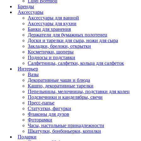
Luigi Bormioli
Бренды
Аксессуары
Аксессуары для ванной
Аксессуары для кухни
Банки для хранения
Держатели для бумажных полотенец
Доски и тарелки для сыра, ножи для сыра
Закладки, брелоки, открытки
Косметички, шоперы
Подносы и подставки
Салфетницы, салфетки, кольца для салфеток
Интерьер
Вазы
Декоративные чаши и блюда
Кашпо, декоративные тарелки
Пепельницы, мелочницы, подставки для колец
Подсвечники и канделябры, свечи
Пресс-папье
Статуэтки, фигурки
Флаконы для духов
Фоторамки
Часы, настольные принадлежности
Шкатулки, бонбоньерки, копилки
Подарки