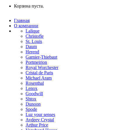
Корзина пуста.
Главная
О компании
Lalique
Christofle
St. Louis
Daum
Herend
Garnier-Thiebaut
Portmeirion
Royal Worchester
Cristal de Paris
Michael Aram
Rosenthal
Lenox
Goodwill
Shtox
Dunoon
Spode
Luz your senses
Avdeev Crystal
Arthur Price