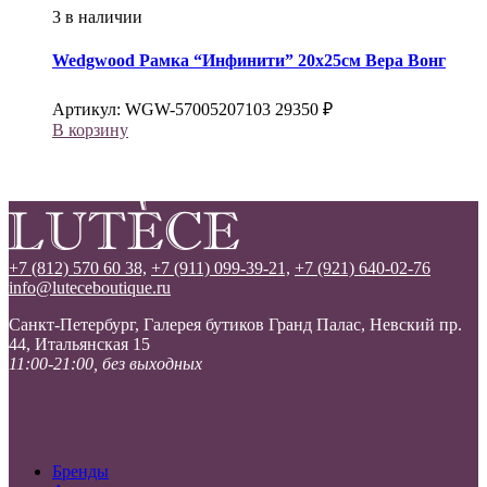
3 в наличии
Wedgwood
Рамка “Инфинити” 20х25см Вера Вонг
Артикул:
WGW-57005207103
29350
₽
В корзину
+7 (812) 570 60 38,
+7 (911) 099-39-21,
+7 (921) 640-02-76
info@luteceboutique.ru
Санкт-Петербург, Галерея бутиков Гранд Палас, Невский пр.
44, Итальянская 15
11:00-21:00, без выходных
Бренды