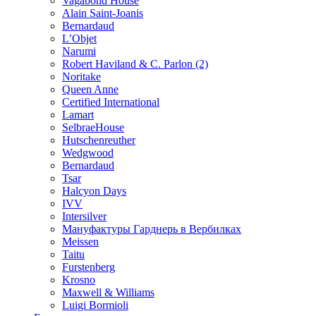
Vagabond House
Alain Saint-Joanis
Bernardaud
L’Objet
Narumi
Robert Haviland & C. Parlon (2)
Noritakе
Queen Anne
Certified International
Lamart
SelbraeHouse
Hutschenreuther
Wedgwood
Bernardaud
Tsar
Halcyon Days
IVV
Intersilver
Мануфактуры Гарднерь в Вербилках
Meissen
Taitu
Furstenberg
Krosno
Maxwell & Williams
Luigi Bormioli