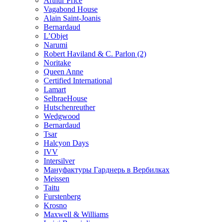
Arthur Price
Vagabond House
Alain Saint-Joanis
Bernardaud
L’Objet
Narumi
Robert Haviland & C. Parlon (2)
Noritakе
Queen Anne
Certified International
Lamart
SelbraeHouse
Hutschenreuther
Wedgwood
Bernardaud
Tsar
Halcyon Days
IVV
Intersilver
Мануфактуры Гарднерь в Вербилках
Meissen
Taitu
Furstenberg
Krosno
Maxwell & Williams