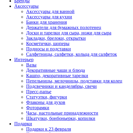
Бренды
Аксессуары
Аксессуары для ванной
Аксессуары для кухни
Банки для хранения
Держатели для бумажных полотенец
Доски и тарелки для сыра, ножи для сыра
Закладки, брелоки, открытки
Косметички, шоперы
Подносы и подставки
Салфетницы, салфетки, кольца для салфеток
Интерьер
Вазы
Декоративные чаши и блюда
Кашпо, декоративные тарелки
Пепельницы, мелочницы, подставки для колец
Подсвечники и канделябры, свечи
Пресс-папье
Статуэтки, фигурки
Флаконы для духов
Фоторамки
Часы, настольные принадлежности
Шкатулки, бонбоньерки, копилки
Подарки
Подарки к 23 февраля