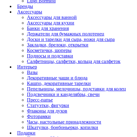
Luigi Bormioli
Бренды
Аксессуары
Аксессуары для ванной
Аксессуары для кухни
Банки для хранения
Держатели для бумажных полотенец
Доски и тарелки для сыра, ножи для сыра
Закладки, брелоки, открытки
Косметички, шоперы
Подносы и подставки
Салфетницы, салфетки, кольца для салфеток
Интерьер
Вазы
Декоративные чаши и блюда
Кашпо, декоративные тарелки
Пепельницы, мелочницы, подставки для колец
Подсвечники и канделябры, свечи
Пресс-папье
Статуэтки, фигурки
Флаконы для духов
Фоторамки
Часы, настольные принадлежности
Шкатулки, бонбоньерки, копилки
Подарки