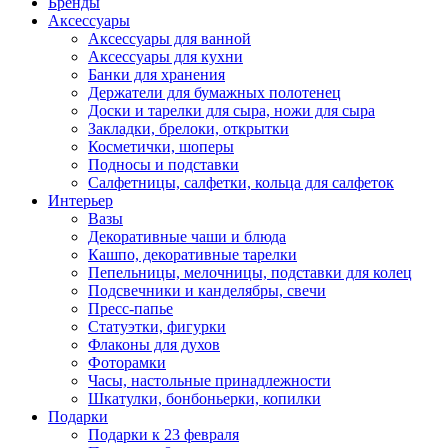
Бренды
Аксессуары
Аксессуары для ванной
Аксессуары для кухни
Банки для хранения
Держатели для бумажных полотенец
Доски и тарелки для сыра, ножи для сыра
Закладки, брелоки, открытки
Косметички, шоперы
Подносы и подставки
Салфетницы, салфетки, кольца для салфеток
Интерьер
Вазы
Декоративные чаши и блюда
Кашпо, декоративные тарелки
Пепельницы, мелочницы, подставки для колец
Подсвечники и канделябры, свечи
Пресс-папье
Статуэтки, фигурки
Флаконы для духов
Фоторамки
Часы, настольные принадлежности
Шкатулки, бонбоньерки, копилки
Подарки
Подарки к 23 февраля