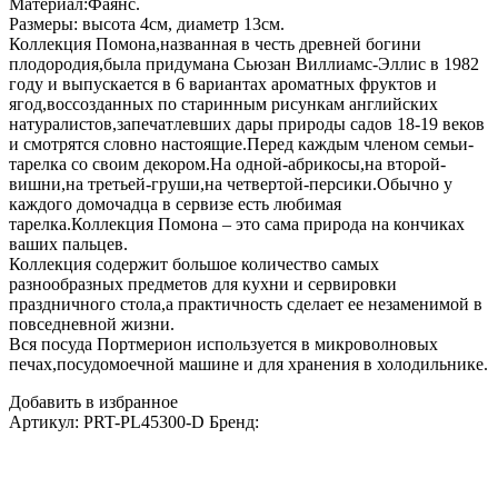
Материал:Фаянс.
Размеры: высота 4см, диаметр 13см.
Коллекция Помона,названная в честь древней богини
плодородия,была придумана Сьюзан Виллиамс-Эллис в 1982
году и выпускается в 6 вариантах ароматных фруктов и
ягод,воссозданных по старинным рисункам английских
натуралистов,запечатлевших дары природы садов 18-19 веков
и смотрятся словно настоящие.Перед каждым членом семьи-
тарелка со своим декором.На одной-абрикосы,на второй-
вишни,на третьей-груши,на четвертой-персики.Обычно у
каждого домочадца в сервизе есть любимая
тарелка.Коллекция Помона – это сама природа на кончиках
ваших пальцев.
Коллекция содержит большое количество самых
разнообразных предметов для кухни и сервировки
праздничного стола,а практичность сделает ее незаменимой в
повседневной жизни.
Вся посуда Портмерион используется в микроволновых
печах,посудомоечной машине и для хранения в холодильнике.
Добавить в избранное
Артикул:
PRT-PL45300-D
Бренд: