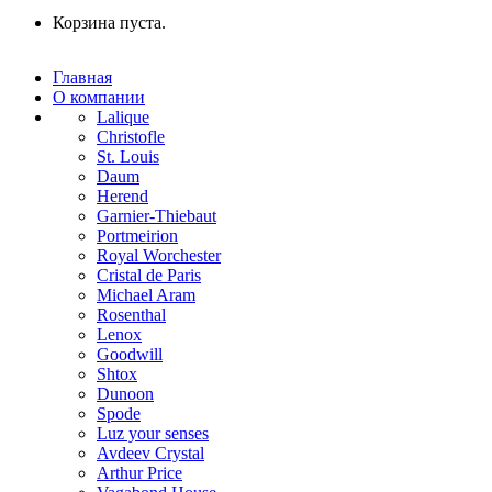
Корзина пуста.
Главная
О компании
Lalique
Christofle
St. Louis
Daum
Herend
Garnier-Thiebaut
Portmeirion
Royal Worchester
Cristal de Paris
Michael Aram
Rosenthal
Lenox
Goodwill
Shtox
Dunoon
Spode
Luz your senses
Avdeev Crystal
Arthur Price