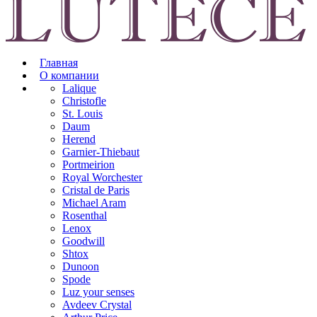
Главная
О компании
Lalique
Christofle
St. Louis
Daum
Herend
Garnier-Thiebaut
Portmeirion
Royal Worchester
Cristal de Paris
Michael Aram
Rosenthal
Lenox
Goodwill
Shtox
Dunoon
Spode
Luz your senses
Avdeev Crystal