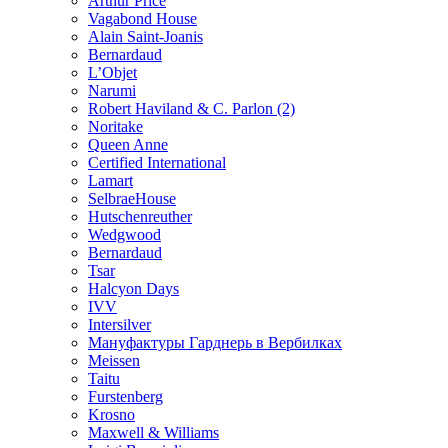
Arthur Price
Vagabond House
Alain Saint-Joanis
Bernardaud
L’Objet
Narumi
Robert Haviland & C. Parlon (2)
Noritakе
Queen Anne
Certified International
Lamart
SelbraeHouse
Hutschenreuther
Wedgwood
Bernardaud
Tsar
Halcyon Days
IVV
Intersilver
Мануфактуры Гарднерь в Вербилках
Meissen
Taitu
Furstenberg
Krosno
Maxwell & Williams