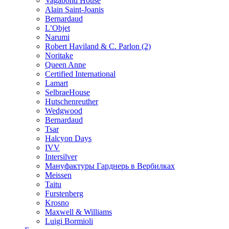
Vagabond House
Alain Saint-Joanis
Bernardaud
L’Objet
Narumi
Robert Haviland & C. Parlon (2)
Noritakе
Queen Anne
Certified International
Lamart
SelbraeHouse
Hutschenreuther
Wedgwood
Bernardaud
Tsar
Halcyon Days
IVV
Intersilver
Мануфактуры Гарднерь в Вербилках
Meissen
Taitu
Furstenberg
Krosno
Maxwell & Williams
Luigi Bormioli