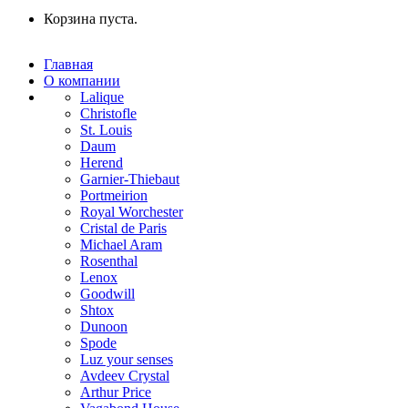
Корзина пуста.
Главная
О компании
Lalique
Christofle
St. Louis
Daum
Herend
Garnier-Thiebaut
Portmeirion
Royal Worchester
Cristal de Paris
Michael Aram
Rosenthal
Lenox
Goodwill
Shtox
Dunoon
Spode
Luz your senses
Avdeev Crystal
Arthur Price