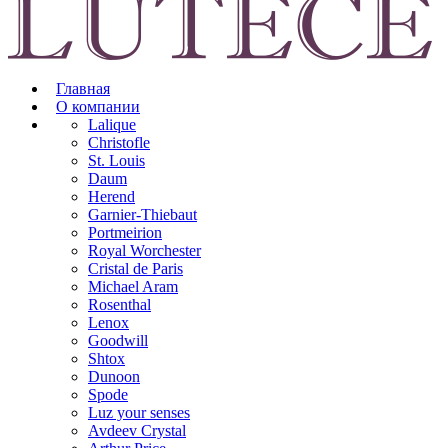
Главная
О компании
Lalique
Christofle
St. Louis
Daum
Herend
Garnier-Thiebaut
Portmeirion
Royal Worchester
Cristal de Paris
Michael Aram
Rosenthal
Lenox
Goodwill
Shtox
Dunoon
Spode
Luz your senses
Avdeev Crystal