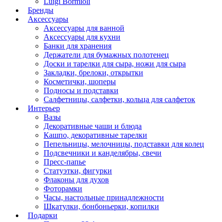
Luigi Bormioli
Бренды
Аксессуары
Аксессуары для ванной
Аксессуары для кухни
Банки для хранения
Держатели для бумажных полотенец
Доски и тарелки для сыра, ножи для сыра
Закладки, брелоки, открытки
Косметички, шоперы
Подносы и подставки
Салфетницы, салфетки, кольца для салфеток
Интерьер
Вазы
Декоративные чаши и блюда
Кашпо, декоративные тарелки
Пепельницы, мелочницы, подставки для колец
Подсвечники и канделябры, свечи
Пресс-папье
Статуэтки, фигурки
Флаконы для духов
Фоторамки
Часы, настольные принадлежности
Шкатулки, бонбоньерки, копилки
Подарки