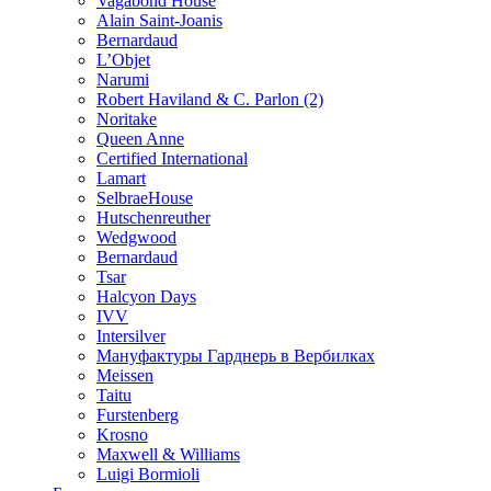
Vagabond House
Alain Saint-Joanis
Bernardaud
L’Objet
Narumi
Robert Haviland & C. Parlon (2)
Noritakе
Queen Anne
Certified International
Lamart
SelbraeHouse
Hutschenreuther
Wedgwood
Bernardaud
Tsar
Halcyon Days
IVV
Intersilver
Мануфактуры Гарднерь в Вербилках
Meissen
Taitu
Furstenberg
Krosno
Maxwell & Williams
Luigi Bormioli