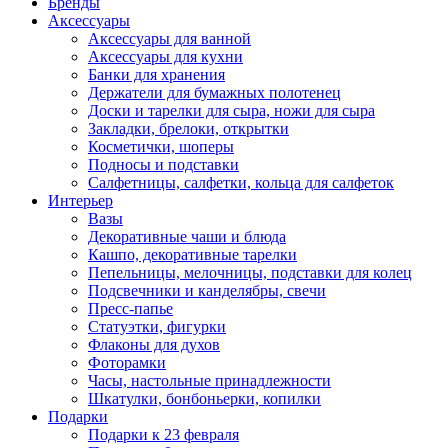
Бренды
Аксессуары
Аксессуары для ванной
Аксессуары для кухни
Банки для хранения
Держатели для бумажных полотенец
Доски и тарелки для сыра, ножи для сыра
Закладки, брелоки, открытки
Косметички, шоперы
Подносы и подставки
Салфетницы, салфетки, кольца для салфеток
Интерьер
Вазы
Декоративные чаши и блюда
Кашпо, декоративные тарелки
Пепельницы, мелочницы, подставки для колец
Подсвечники и канделябры, свечи
Пресс-папье
Статуэтки, фигурки
Флаконы для духов
Фоторамки
Часы, настольные принадлежности
Шкатулки, бонбоньерки, копилки
Подарки
Подарки к 23 февраля