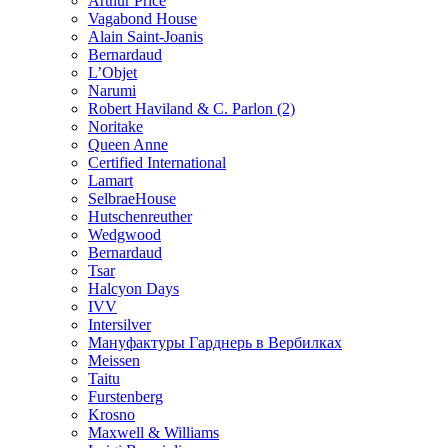
Arthur Price
Vagabond House
Alain Saint-Joanis
Bernardaud
L’Objet
Narumi
Robert Haviland & C. Parlon (2)
Noritakе
Queen Anne
Certified International
Lamart
SelbraeHouse
Hutschenreuther
Wedgwood
Bernardaud
Tsar
Halcyon Days
IVV
Intersilver
Мануфактуры Гарднерь в Вербилках
Meissen
Taitu
Furstenberg
Krosno
Maxwell & Williams