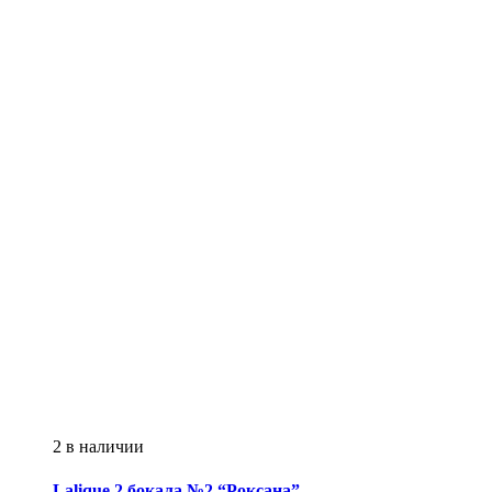
2 в наличии
Lalique
2 бокала №2 “Роксана”