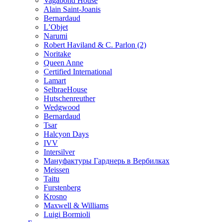
Vagabond House
Alain Saint-Joanis
Bernardaud
L’Objet
Narumi
Robert Haviland & C. Parlon (2)
Noritakе
Queen Anne
Certified International
Lamart
SelbraeHouse
Hutschenreuther
Wedgwood
Bernardaud
Tsar
Halcyon Days
IVV
Intersilver
Мануфактуры Гарднерь в Вербилках
Meissen
Taitu
Furstenberg
Krosno
Maxwell & Williams
Luigi Bormioli