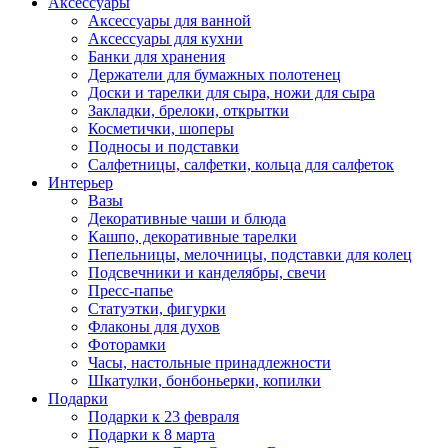
Аксессуары
Аксессуары для ванной
Аксессуары для кухни
Банки для хранения
Держатели для бумажных полотенец
Доски и тарелки для сыра, ножи для сыра
Закладки, брелоки, открытки
Косметички, шоперы
Подносы и подставки
Салфетницы, салфетки, кольца для салфеток
Интерьер
Вазы
Декоративные чаши и блюда
Кашпо, декоративные тарелки
Пепельницы, мелочницы, подставки для колец
Подсвечники и канделябры, свечи
Пресс-папье
Статуэтки, фигурки
Флаконы для духов
Фоторамки
Часы, настольные принадлежности
Шкатулки, бонбоньерки, копилки
Подарки
Подарки к 23 февраля
Подарки к 8 марта