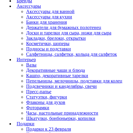
Бренды
Аксессуары
Аксессуары для ванной
Аксессуары для кухни
Банки для хранения
Держатели для бумажных полотенец
Доски и тарелки для сыра, ножи для сыра
Закладки, брелоки, открытки
Косметички, шоперы
Подносы и подставки
Салфетницы, салфетки, кольца для салфеток
Интерьер
Вазы
Декоративные чаши и блюда
Кашпо, декоративные тарелки
Пепельницы, мелочницы, подставки для колец
Подсвечники и канделябры, свечи
Пресс-папье
Статуэтки, фигурки
Флаконы для духов
Фоторамки
Часы, настольные принадлежности
Шкатулки, бонбоньерки, копилки
Подарки
Подарки к 23 февраля