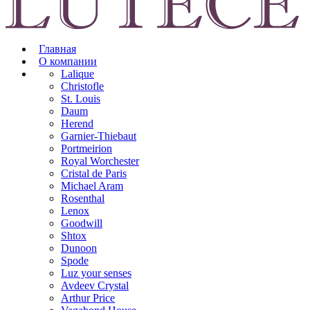
Главная
О компании
Lalique
Christofle
St. Louis
Daum
Herend
Garnier-Thiebaut
Portmeirion
Royal Worchester
Cristal de Paris
Michael Aram
Rosenthal
Lenox
Goodwill
Shtox
Dunoon
Spode
Luz your senses
Avdeev Crystal
Arthur Price