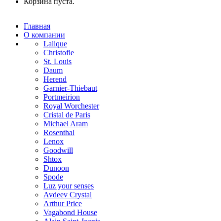
Корзина пуста.
Главная
О компании
Lalique
Christofle
St. Louis
Daum
Herend
Garnier-Thiebaut
Portmeirion
Royal Worchester
Cristal de Paris
Michael Aram
Rosenthal
Lenox
Goodwill
Shtox
Dunoon
Spode
Luz your senses
Avdeev Crystal
Arthur Price
Vagabond House