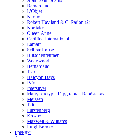
Alain Saint-Joanis
Bernardaud
L’Objet
Narumi
Robert Haviland & C. Parlon (2)
Noritakе
Queen Anne
Certified International
Lamart
SelbraeHouse
Hutschenreuther
Wedgwood
Bernardaud
Tsar
Halcyon Days
IVV
Intersilver
Мануфактуры Гарднерь в Вербилках
Meissen
Taitu
Furstenberg
Krosno
Maxwell & Williams
Luigi Bormioli
Бренды