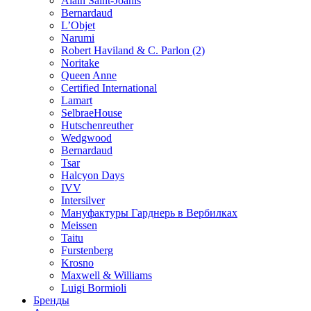
Alain Saint-Joanis
Bernardaud
L’Objet
Narumi
Robert Haviland & C. Parlon (2)
Noritakе
Queen Anne
Certified International
Lamart
SelbraeHouse
Hutschenreuther
Wedgwood
Bernardaud
Tsar
Halcyon Days
IVV
Intersilver
Мануфактуры Гарднерь в Вербилках
Meissen
Taitu
Furstenberg
Krosno
Maxwell & Williams
Luigi Bormioli
Бренды