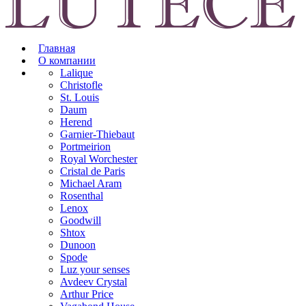
Главная
О компании
Lalique
Christofle
St. Louis
Daum
Herend
Garnier-Thiebaut
Portmeirion
Royal Worchester
Cristal de Paris
Michael Aram
Rosenthal
Lenox
Goodwill
Shtox
Dunoon
Spode
Luz your senses
Avdeev Crystal
Arthur Price