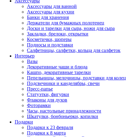
Аксессуары
Аксессуары для ванной
Аксессуары для кухни
Банки для хранения
Держатели для бумажных полотенец
Доски и тарелки для сыра, ножи для сыра
Закладки, брелоки, открытки
Косметички, шоперы
Подносы и подставки
Салфетницы, салфетки, кольца для салфеток
Интерьер
Вазы
Декоративные чаши и блюда
Кашпо, декоративные тарелки
Пепельницы, мелочницы, подставки для колец
Подсвечники и канделябры, свечи
Пресс-папье
Статуэтки, фигурки
Флаконы для духов
Фоторамки
Часы, настольные принадлежности
Шкатулки, бонбоньерки, копилки
Подарки
Подарки к 23 февраля
Подарки к 8 марта