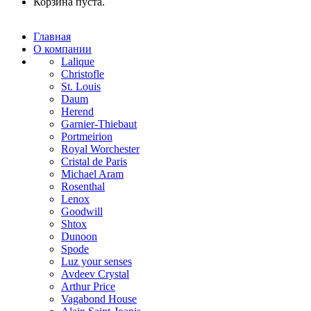
Корзина пуста.
Главная
О компании
Lalique
Christofle
St. Louis
Daum
Herend
Garnier-Thiebaut
Portmeirion
Royal Worchester
Cristal de Paris
Michael Aram
Rosenthal
Lenox
Goodwill
Shtox
Dunoon
Spode
Luz your senses
Avdeev Crystal
Arthur Price
Vagabond House