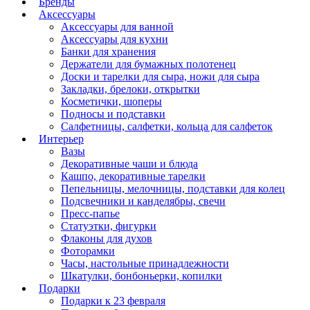
Бренды
Аксессуары
Аксессуары для ванной
Аксессуары для кухни
Банки для хранения
Держатели для бумажных полотенец
Доски и тарелки для сыра, ножи для сыра
Закладки, брелоки, открытки
Косметички, шоперы
Подносы и подставки
Салфетницы, салфетки, кольца для салфеток
Интерьер
Вазы
Декоративные чаши и блюда
Кашпо, декоративные тарелки
Пепельницы, мелочницы, подставки для колец
Подсвечники и канделябры, свечи
Пресс-папье
Статуэтки, фигурки
Флаконы для духов
Фоторамки
Часы, настольные принадлежности
Шкатулки, бонбоньерки, копилки
Подарки
Подарки к 23 февраля