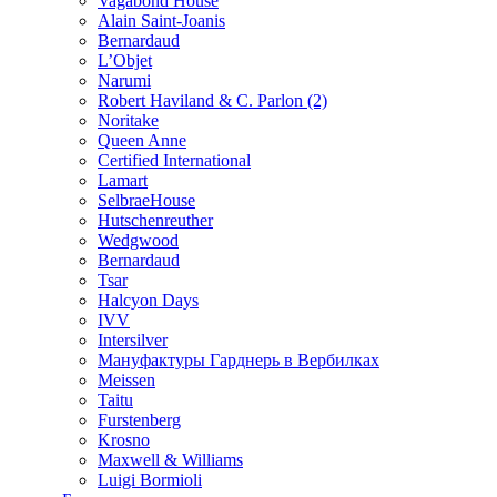
Vagabond House
Alain Saint-Joanis
Bernardaud
L’Objet
Narumi
Robert Haviland & C. Parlon (2)
Noritakе
Queen Anne
Certified International
Lamart
SelbraeHouse
Hutschenreuther
Wedgwood
Bernardaud
Tsar
Halcyon Days
IVV
Intersilver
Мануфактуры Гарднерь в Вербилках
Meissen
Taitu
Furstenberg
Krosno
Maxwell & Williams
Luigi Bormioli