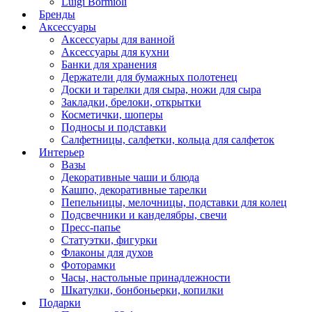
Luigi Bormioli
Бренды
Аксессуары
Аксессуары для ванной
Аксессуары для кухни
Банки для хранения
Держатели для бумажных полотенец
Доски и тарелки для сыра, ножи для сыра
Закладки, брелоки, открытки
Косметички, шоперы
Подносы и подставки
Салфетницы, салфетки, кольца для салфеток
Интерьер
Вазы
Декоративные чаши и блюда
Кашпо, декоративные тарелки
Пепельницы, мелочницы, подставки для колец
Подсвечники и канделябры, свечи
Пресс-папье
Статуэтки, фигурки
Флаконы для духов
Фоторамки
Часы, настольные принадлежности
Шкатулки, бонбоньерки, копилки
Подарки