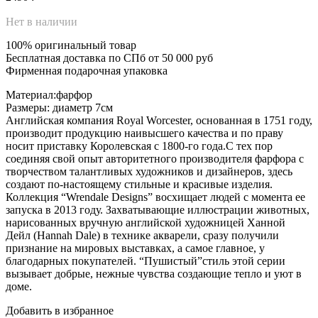
Нет в наличии
100% оригинальный товар
Бесплатная доставка по СПб от 50 000 руб
Фирменная подарочная упаковка
Материал:фарфор
Размеры: диаметр 7см
Английская компания Royal Worcester, основанная в 1751 году,
производит продукцию наивысшего качества и по праву
носит приставку Королевская с 1800-го года.С тех пор
соединяя свой опыт авторитетного производителя фарфора с
творчеством талантливых художников и дизайнеров, здесь
создают по-настоящему стильные и красивые изделия.
Коллекция “Wrendale Designs” восхищает людей с момента ее
запуска в 2013 году. Захватывающие иллюстрации животных,
нарисованных вручную английской художницей Ханной
Дейл (Hannah Dale) в технике акварели, сразу получили
признание на мировых выставках, а самое главное, у
благодарных покупателей. “Пушистый”стиль этой серии
вызывает добрые, нежные чувства создающие тепло и уют в
доме.
Добавить в избранное