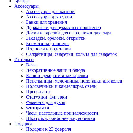
Бренды
Аксессуары
Аксессуары для ванной
Аксессуары для кухни
Банки для хранения
Держатели для бумажных полотенец
Доски и тарелки для сыра, ножи для сыра
Закладки, брелоки, открытки
Косметички, шоперы
Подносы и подставки
Салфетницы, салфетки, кольца для салфеток
Интерьер
Вазы
Декоративные чаши и блюда
Кашпо, декоративные тарелки
Пепельницы, мелочницы, подставки для колец
Подсвечники и канделябры, свечи
Пресс-папье
Статуэтки, фигурки
Флаконы для духов
Фоторамки
Часы, настольные принадлежности
Шкатулки, бонбоньерки, копилки
Подарки
Подарки к 23 февраля