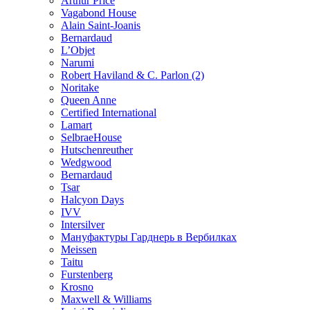
Arthur Price
Vagabond House
Alain Saint-Joanis
Bernardaud
L’Objet
Narumi
Robert Haviland & C. Parlon (2)
Noritakе
Queen Anne
Certified International
Lamart
SelbraeHouse
Hutschenreuther
Wedgwood
Bernardaud
Tsar
Halcyon Days
IVV
Intersilver
Мануфактуры Гарднерь в Вербилках
Meissen
Taitu
Furstenberg
Krosno
Maxwell & Williams