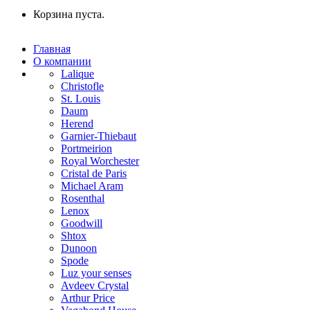
Корзина пуста.
Главная
О компании
Lalique
Christofle
St. Louis
Daum
Herend
Garnier-Thiebaut
Portmeirion
Royal Worchester
Cristal de Paris
Michael Aram
Rosenthal
Lenox
Goodwill
Shtox
Dunoon
Spode
Luz your senses
Avdeev Crystal
Arthur Price