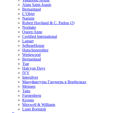
Vagabond House
Alain Saint-Joanis
Bernardaud
L’Objet
Narumi
Robert Haviland & C. Parlon (2)
Noritakе
Queen Anne
Certified International
Lamart
SelbraeHouse
Hutschenreuther
Wedgwood
Bernardaud
Tsar
Halcyon Days
IVV
Intersilver
Мануфактуры Гарднерь в Вербилках
Meissen
Taitu
Furstenberg
Krosno
Maxwell & Williams
Luigi Bormioli