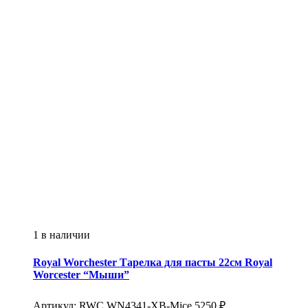
1 в наличии
Royal Worchester
Тарелка для пасты 22см Royal
Worcester “Мыши”
Артикул:
RWC WN4341-XB-Mice
5250
₽