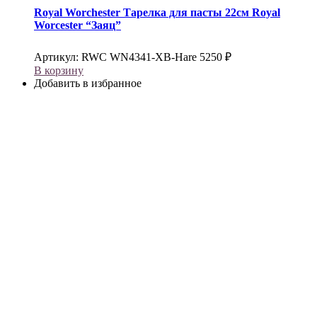
Royal Worchester
Тарелка для пасты 22см Royal
Worcester “Заяц”
Артикул:
RWC WN4341-XB-Hare
5250
₽
В корзину
Добавить в избранное