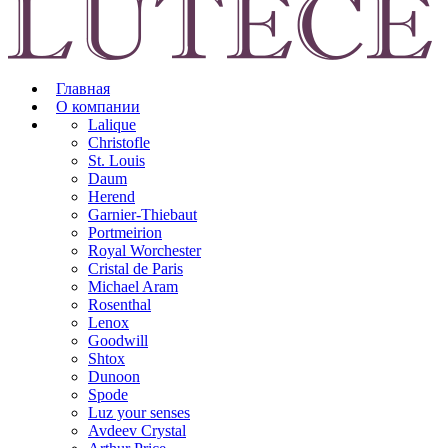
Главная
О компании
Lalique
Christofle
St. Louis
Daum
Herend
Garnier-Thiebaut
Portmeirion
Royal Worchester
Cristal de Paris
Michael Aram
Rosenthal
Lenox
Goodwill
Shtox
Dunoon
Spode
Luz your senses
Avdeev Crystal