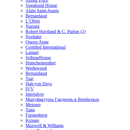
Arthur Price
Vagabond House
Alain Saint-Joanis
Bernardaud
L’Objet
Narumi
Robert Haviland & C. Parlon (2)
Noritakе
Queen Anne
Certified International
Lamart
SelbraeHouse
Hutschenreuther
Wedgwood
Bernardaud
Tsar
Halcyon Days
IVV
Intersilver
Мануфактуры Гарднерь в Вербилках
Meissen
Taitu
Furstenberg
Krosno
Maxwell & Williams