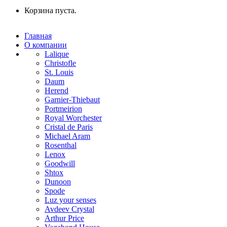
Корзина пуста.
Главная
О компании
Lalique
Christofle
St. Louis
Daum
Herend
Garnier-Thiebaut
Portmeirion
Royal Worchester
Cristal de Paris
Michael Aram
Rosenthal
Lenox
Goodwill
Shtox
Dunoon
Spode
Luz your senses
Avdeev Crystal
Arthur Price