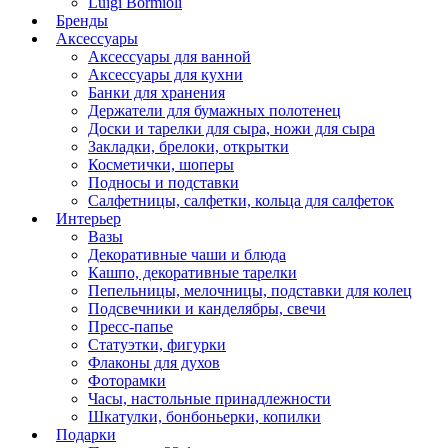
Luigi Bormioli
Бренды
Аксессуары
Аксессуары для ванной
Аксессуары для кухни
Банки для хранения
Держатели для бумажных полотенец
Доски и тарелки для сыра, ножи для сыра
Закладки, брелоки, открытки
Косметички, шоперы
Подносы и подставки
Салфетницы, салфетки, кольца для салфеток
Интерьер
Вазы
Декоративные чаши и блюда
Кашпо, декоративные тарелки
Пепельницы, мелочницы, подставки для колец
Подсвечники и канделябры, свечи
Пресс-папье
Статуэтки, фигурки
Флаконы для духов
Фоторамки
Часы, настольные принадлежности
Шкатулки, бонбоньерки, копилки
Подарки