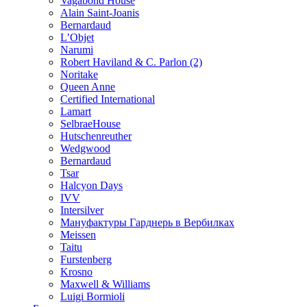
Vagabond House
Alain Saint-Joanis
Bernardaud
L’Objet
Narumi
Robert Haviland & C. Parlon (2)
Noritakе
Queen Anne
Certified International
Lamart
SelbraeHouse
Hutschenreuther
Wedgwood
Bernardaud
Tsar
Halcyon Days
IVV
Intersilver
Мануфактуры Гарднерь в Вербилках
Meissen
Taitu
Furstenberg
Krosno
Maxwell & Williams
Luigi Bormioli