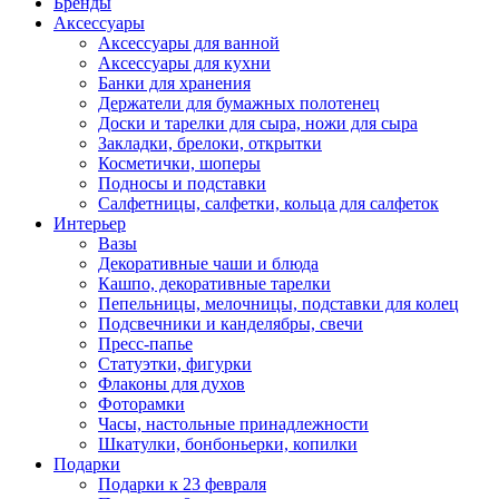
Бренды
Аксессуары
Аксессуары для ванной
Аксессуары для кухни
Банки для хранения
Держатели для бумажных полотенец
Доски и тарелки для сыра, ножи для сыра
Закладки, брелоки, открытки
Косметички, шоперы
Подносы и подставки
Салфетницы, салфетки, кольца для салфеток
Интерьер
Вазы
Декоративные чаши и блюда
Кашпо, декоративные тарелки
Пепельницы, мелочницы, подставки для колец
Подсвечники и канделябры, свечи
Пресс-папье
Статуэтки, фигурки
Флаконы для духов
Фоторамки
Часы, настольные принадлежности
Шкатулки, бонбоньерки, копилки
Подарки
Подарки к 23 февраля