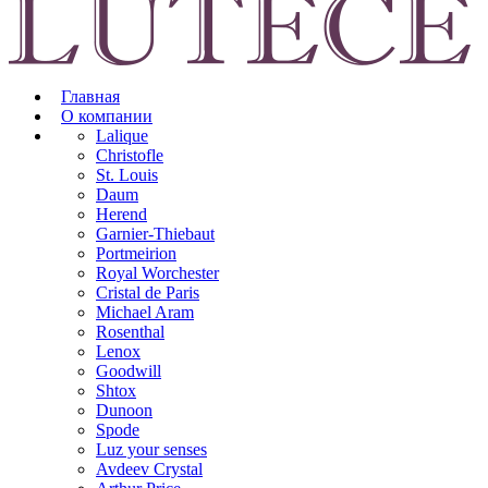
Главная
О компании
Lalique
Christofle
St. Louis
Daum
Herend
Garnier-Thiebaut
Portmeirion
Royal Worchester
Cristal de Paris
Michael Aram
Rosenthal
Lenox
Goodwill
Shtox
Dunoon
Spode
Luz your senses
Avdeev Crystal