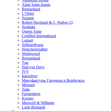
Vagabond House
Alain Saint-Joanis
Bernardaud
L’Objet
Narumi
Robert Haviland & C. Parlon (2)
Noritakе
Queen Anne
Certified International
Lamart
SelbraeHouse
Hutschenreuther
Wedgwood
Bernardaud
Tsar
Halcyon Days
IVV
Intersilver
Мануфактуры Гарднерь в Вербилках
Meissen
Taitu
Furstenberg
Krosno
Maxwell & Williams
Luigi Bormioli