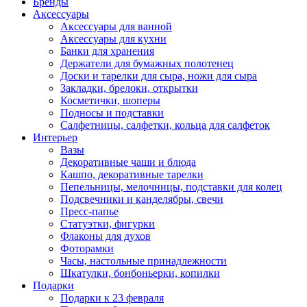
Бренды
Аксессуары
Аксессуары для ванной
Аксессуары для кухни
Банки для хранения
Держатели для бумажных полотенец
Доски и тарелки для сыра, ножи для сыра
Закладки, брелоки, открытки
Косметички, шоперы
Подносы и подставки
Салфетницы, салфетки, кольца для салфеток
Интерьер
Вазы
Декоративные чаши и блюда
Кашпо, декоративные тарелки
Пепельницы, мелочницы, подставки для колец
Подсвечники и канделябры, свечи
Пресс-папье
Статуэтки, фигурки
Флаконы для духов
Фоторамки
Часы, настольные принадлежности
Шкатулки, бонбоньерки, копилки
Подарки
Подарки к 23 февраля