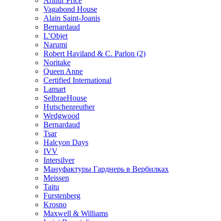
Arthur Price
Vagabond House
Alain Saint-Joanis
Bernardaud
L’Objet
Narumi
Robert Haviland & C. Parlon (2)
Noritakе
Queen Anne
Certified International
Lamart
SelbraeHouse
Hutschenreuther
Wedgwood
Bernardaud
Tsar
Halcyon Days
IVV
Intersilver
Мануфактуры Гарднерь в Вербилках
Meissen
Taitu
Furstenberg
Krosno
Maxwell & Williams