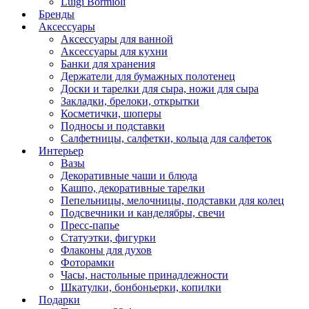
Luigi Bormioli
Бренды
Аксессуары
Аксессуары для ванной
Аксессуары для кухни
Банки для хранения
Держатели для бумажных полотенец
Доски и тарелки для сыра, ножи для сыра
Закладки, брелоки, открытки
Косметички, шоперы
Подносы и подставки
Салфетницы, салфетки, кольца для салфеток
Интерьер
Вазы
Декоративные чаши и блюда
Кашпо, декоративные тарелки
Пепельницы, мелочницы, подставки для колец
Подсвечники и канделябры, свечи
Пресс-папье
Статуэтки, фигурки
Флаконы для духов
Фоторамки
Часы, настольные принадлежности
Шкатулки, бонбоньерки, копилки
Подарки