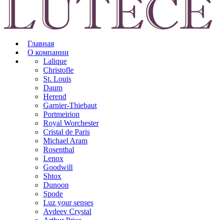
Главная
О компании
Lalique
Christofle
St. Louis
Daum
Herend
Garnier-Thiebaut
Portmeirion
Royal Worchester
Cristal de Paris
Michael Aram
Rosenthal
Lenox
Goodwill
Shtox
Dunoon
Spode
Luz your senses
Avdeev Crystal