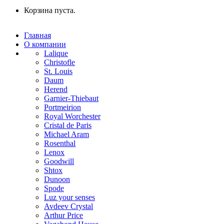
Корзина пуста.
Главная
О компании
Lalique
Christofle
St. Louis
Daum
Herend
Garnier-Thiebaut
Portmeirion
Royal Worchester
Cristal de Paris
Michael Aram
Rosenthal
Lenox
Goodwill
Shtox
Dunoon
Spode
Luz your senses
Avdeev Crystal
Arthur Price