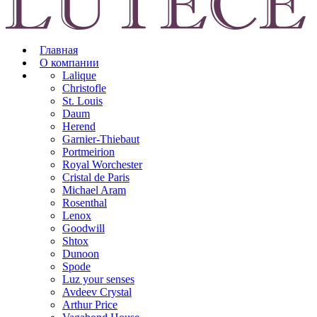
Главная
О компании
Lalique
Christofle
St. Louis
Daum
Herend
Garnier-Thiebaut
Portmeirion
Royal Worchester
Cristal de Paris
Michael Aram
Rosenthal
Lenox
Goodwill
Shtox
Dunoon
Spode
Luz your senses
Avdeev Crystal
Arthur Price