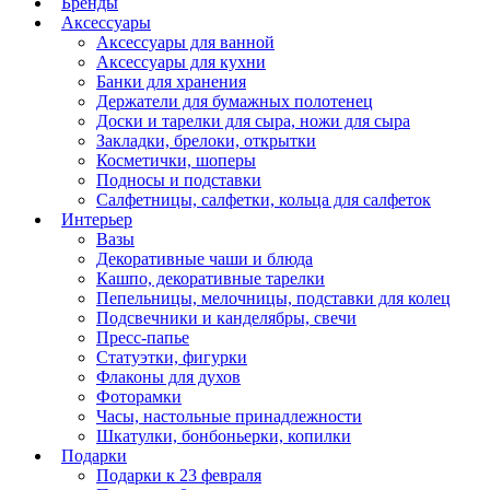
Бренды
Аксессуары
Аксессуары для ванной
Аксессуары для кухни
Банки для хранения
Держатели для бумажных полотенец
Доски и тарелки для сыра, ножи для сыра
Закладки, брелоки, открытки
Косметички, шоперы
Подносы и подставки
Салфетницы, салфетки, кольца для салфеток
Интерьер
Вазы
Декоративные чаши и блюда
Кашпо, декоративные тарелки
Пепельницы, мелочницы, подставки для колец
Подсвечники и канделябры, свечи
Пресс-папье
Статуэтки, фигурки
Флаконы для духов
Фоторамки
Часы, настольные принадлежности
Шкатулки, бонбоньерки, копилки
Подарки
Подарки к 23 февраля