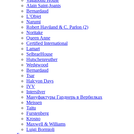
Vagabond House
Alain Saint-Joanis
Bernardaud
L’Objet
Narumi
Robert Haviland & C. Parlon (2)
Noritakе
Queen Anne
Certified International
Lamart
SelbraeHouse
Hutschenreuther
Wedgwood
Bernardaud
Tsar
Halcyon Days
IVV
Intersilver
Мануфактуры Гарднерь в Вербилках
Meissen
Taitu
Furstenberg
Krosno
Maxwell & Williams
Luigi Bormioli