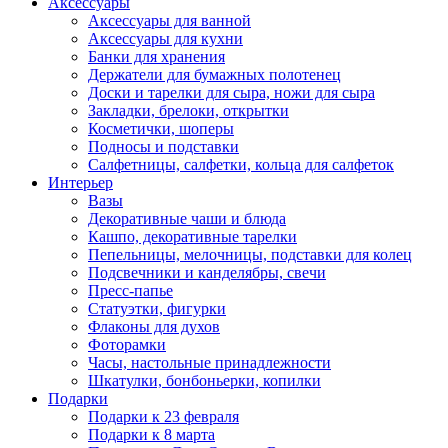
Аксессуары
Аксессуары для ванной
Аксессуары для кухни
Банки для хранения
Держатели для бумажных полотенец
Доски и тарелки для сыра, ножи для сыра
Закладки, брелоки, открытки
Косметички, шоперы
Подносы и подставки
Салфетницы, салфетки, кольца для салфеток
Интерьер
Вазы
Декоративные чаши и блюда
Кашпо, декоративные тарелки
Пепельницы, мелочницы, подставки для колец
Подсвечники и канделябры, свечи
Пресс-папье
Статуэтки, фигурки
Флаконы для духов
Фоторамки
Часы, настольные принадлежности
Шкатулки, бонбоньерки, копилки
Подарки
Подарки к 23 февраля
Подарки к 8 марта