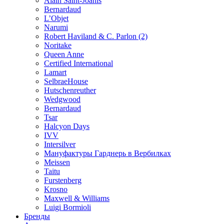
Alain Saint-Joanis
Bernardaud
L’Objet
Narumi
Robert Haviland & C. Parlon (2)
Noritakе
Queen Anne
Certified International
Lamart
SelbraeHouse
Hutschenreuther
Wedgwood
Bernardaud
Tsar
Halcyon Days
IVV
Intersilver
Мануфактуры Гарднерь в Вербилках
Meissen
Taitu
Furstenberg
Krosno
Maxwell & Williams
Luigi Bormioli
Бренды