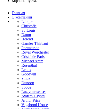
Корзина пуста.
Главная
О компании
Lalique
Christofle
St. Louis
Daum
Herend
Garnier-Thiebaut
Portmeirion
Royal Worchester
Cristal de Paris
Michael Aram
Rosenthal
Lenox
Goodwill
Shtox
Dunoon
Spode
Luz your senses
Avdeev Crystal
Arthur Price
Vagabond House