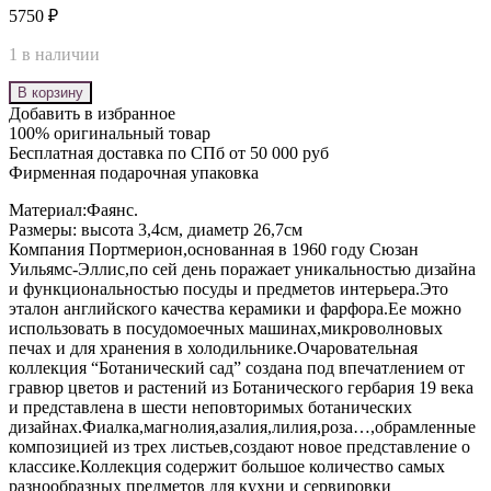
5750
₽
1 в наличии
В корзину
Добавить в избранное
100% оригинальный товар
Бесплатная доставка по СПб от 50 000 руб
Фирменная подарочная упаковка
Материал:Фаянс.
Размеры: высота 3,4см, диаметр 26,7см
Компания Портмерион,основанная в 1960 году Сюзан
Уильямс-Эллис,по сей день поражает уникальностью дизайна
и функциональностью посуды и предметов интерьера.Это
эталон английского качества керамики и фарфора.Ее можно
использовать в посудомоечных машинах,микроволновых
печах и для хранения в холодильнике.Очаровательная
коллекция “Ботанический сад” создана под впечатлением от
гравюр цветов и растений из Ботанического гербария 19 века
и представлена в шести неповторимых ботанических
дизайнах.Фиалка,магнолия,азалия,лилия,роза…,обрамленные
композицией из трех листьев,создают новое представление о
классике.Коллекция содержит большое количество самых
разнообразных предметов для кухни и сервировки