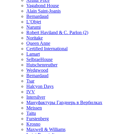
Arthur Price
Vagabond House
Alain Saint-Joanis
Bernardaud
L’Objet
Narumi
Robert Haviland & C. Parlon (2)
Noritakе
Queen Anne
Certified International
Lamart
SelbraeHouse
Hutschenreuther
Wedgwood
Bernardaud
Tsar
Halcyon Days
IVV
Intersilver
Мануфактуры Гарднерь в Вербилках
Meissen
Taitu
Furstenberg
Krosno
Maxwell & Williams