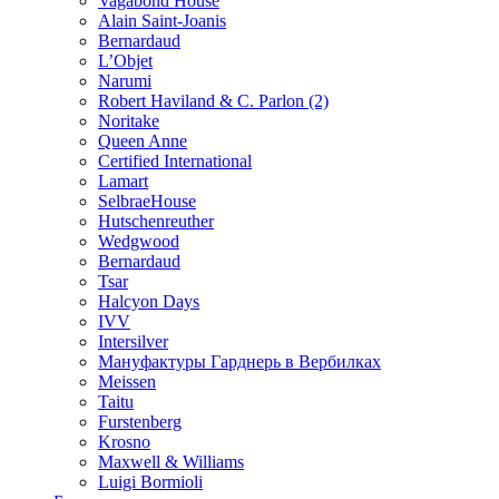
Vagabond House
Alain Saint-Joanis
Bernardaud
L’Objet
Narumi
Robert Haviland & C. Parlon (2)
Noritakе
Queen Anne
Certified International
Lamart
SelbraeHouse
Hutschenreuther
Wedgwood
Bernardaud
Tsar
Halcyon Days
IVV
Intersilver
Мануфактуры Гарднерь в Вербилках
Meissen
Taitu
Furstenberg
Krosno
Maxwell & Williams
Luigi Bormioli