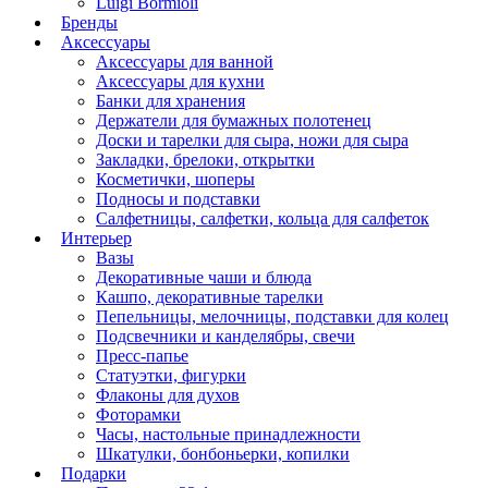
Luigi Bormioli
Бренды
Аксессуары
Аксессуары для ванной
Аксессуары для кухни
Банки для хранения
Держатели для бумажных полотенец
Доски и тарелки для сыра, ножи для сыра
Закладки, брелоки, открытки
Косметички, шоперы
Подносы и подставки
Салфетницы, салфетки, кольца для салфеток
Интерьер
Вазы
Декоративные чаши и блюда
Кашпо, декоративные тарелки
Пепельницы, мелочницы, подставки для колец
Подсвечники и канделябры, свечи
Пресс-папье
Статуэтки, фигурки
Флаконы для духов
Фоторамки
Часы, настольные принадлежности
Шкатулки, бонбоньерки, копилки
Подарки