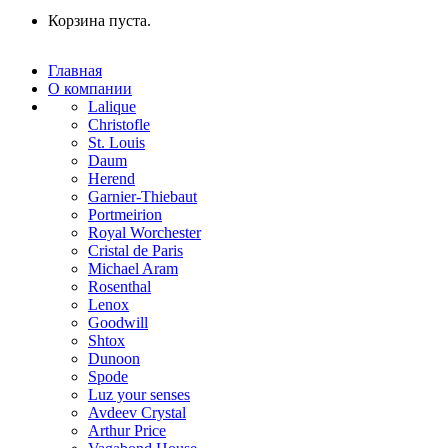
Корзина пуста.
Главная
О компании
Lalique
Christofle
St. Louis
Daum
Herend
Garnier-Thiebaut
Portmeirion
Royal Worchester
Cristal de Paris
Michael Aram
Rosenthal
Lenox
Goodwill
Shtox
Dunoon
Spode
Luz your senses
Avdeev Crystal
Arthur Price