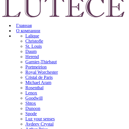
Главная
О компании
Lalique
Christofle
St. Louis
Daum
Herend
Garnier-Thiebaut
Portmeirion
Royal Worchester
Cristal de Paris
Michael Aram
Rosenthal
Lenox
Goodwill
Shtox
Dunoon
Spode
Luz your senses
Avdeev Crystal