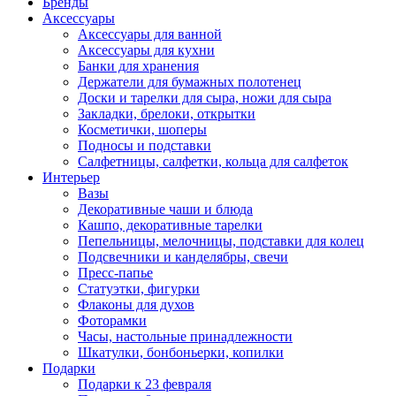
Бренды
Аксессуары
Аксессуары для ванной
Аксессуары для кухни
Банки для хранения
Держатели для бумажных полотенец
Доски и тарелки для сыра, ножи для сыра
Закладки, брелоки, открытки
Косметички, шоперы
Подносы и подставки
Салфетницы, салфетки, кольца для салфеток
Интерьер
Вазы
Декоративные чаши и блюда
Кашпо, декоративные тарелки
Пепельницы, мелочницы, подставки для колец
Подсвечники и канделябры, свечи
Пресс-папье
Статуэтки, фигурки
Флаконы для духов
Фоторамки
Часы, настольные принадлежности
Шкатулки, бонбоньерки, копилки
Подарки
Подарки к 23 февраля