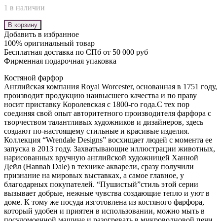
1 в наличии
В корзину
Добавить в избранное
100% оригинальный товар
Бесплатная доставка по СПб от 50 000 руб
Фирменная подарочная упаковка
Костяной фарфор
Английская компания Royal Worcester, основанная в 1751 году,
производит продукцию наивысшего качества и по праву
носит приставку Королевская с 1800-го года.С тех пор
соединяя свой опыт авторитетного производителя фарфора с
творчеством талантливых художников и дизайнеров, здесь
создают по-настоящему стильные и красивые изделия.
Коллекция “Wrendale Designs” восхищает людей с момента ее
запуска в 2013 году. Захватывающие иллюстрации животных,
нарисованных вручную английской художницей Ханной
Дейл (Hannah Dale) в технике акварели, сразу получили
признание на мировых выставках, а самое главное, у
благодарных покупателей. “Пушистый”стиль этой серии
вызывает добрые, нежные чувства создающие тепло и уют в
доме. К тому же посуда изготовлена из костяного фарфора,
который удобен и приятен в использовании, можно мыть в
посудомоечной машине и разогревать в микроволновой печи.