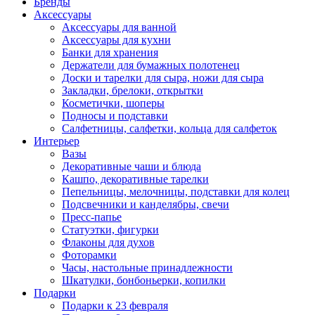
Бренды
Аксессуары
Аксессуары для ванной
Аксессуары для кухни
Банки для хранения
Держатели для бумажных полотенец
Доски и тарелки для сыра, ножи для сыра
Закладки, брелоки, открытки
Косметички, шоперы
Подносы и подставки
Салфетницы, салфетки, кольца для салфеток
Интерьер
Вазы
Декоративные чаши и блюда
Кашпо, декоративные тарелки
Пепельницы, мелочницы, подставки для колец
Подсвечники и канделябры, свечи
Пресс-папье
Статуэтки, фигурки
Флаконы для духов
Фоторамки
Часы, настольные принадлежности
Шкатулки, бонбоньерки, копилки
Подарки
Подарки к 23 февраля