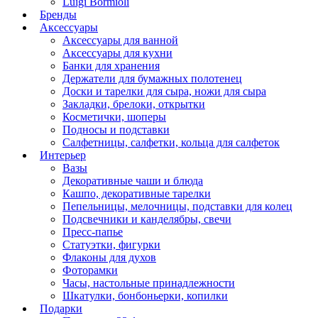
Luigi Bormioli
Бренды
Аксессуары
Аксессуары для ванной
Аксессуары для кухни
Банки для хранения
Держатели для бумажных полотенец
Доски и тарелки для сыра, ножи для сыра
Закладки, брелоки, открытки
Косметички, шоперы
Подносы и подставки
Салфетницы, салфетки, кольца для салфеток
Интерьер
Вазы
Декоративные чаши и блюда
Кашпо, декоративные тарелки
Пепельницы, мелочницы, подставки для колец
Подсвечники и канделябры, свечи
Пресс-папье
Статуэтки, фигурки
Флаконы для духов
Фоторамки
Часы, настольные принадлежности
Шкатулки, бонбоньерки, копилки
Подарки