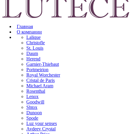
Главная
О компании
Lalique
Christofle
St. Louis
Daum
Herend
Garnier-Thiebaut
Portmeirion
Royal Worchester
Cristal de Paris
Michael Aram
Rosenthal
Lenox
Goodwill
Shtox
Dunoon
Spode
Luz your senses
Avdeev Crystal