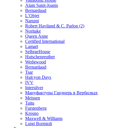
Vagabond House
Alain Saint-Joanis
Bernardaud
L’Objet
Narumi
Robert Haviland & C. Parlon (2)
Noritakе
Queen Anne
Certified International
Lamart
SelbraeHouse
Hutschenreuther
Wedgwood
Bernardaud
Tsar
Halcyon Days
IVV
Intersilver
Мануфактуры Гарднерь в Вербилках
Meissen
Taitu
Furstenberg
Krosno
Maxwell & Williams
Luigi Bormioli