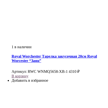
1 в наличии
Royal Worchester
Тарелка закусочная 20см Royal
Worcester “Заяц”
Артикул:
RWC WNMQ5658-XB-1
4310
₽
В корзину
Добавить в избранное