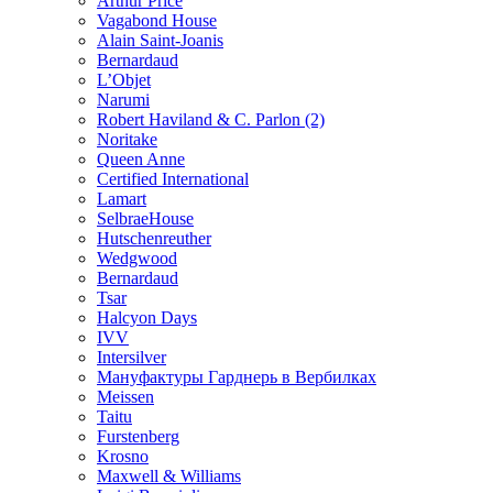
Arthur Price
Vagabond House
Alain Saint-Joanis
Bernardaud
L’Objet
Narumi
Robert Haviland & C. Parlon (2)
Noritakе
Queen Anne
Certified International
Lamart
SelbraeHouse
Hutschenreuther
Wedgwood
Bernardaud
Tsar
Halcyon Days
IVV
Intersilver
Мануфактуры Гарднерь в Вербилках
Meissen
Taitu
Furstenberg
Krosno
Maxwell & Williams