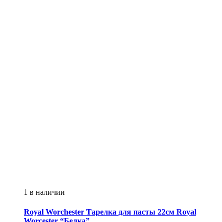
1 в наличии
Royal Worchester
Тарелка для пасты 22см Royal
Worcester “Белка”