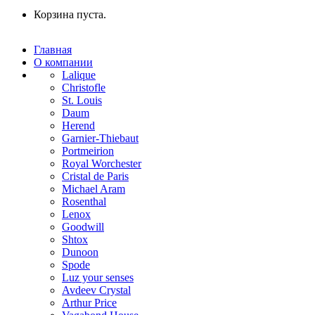
Корзина пуста.
Главная
О компании
Lalique
Christofle
St. Louis
Daum
Herend
Garnier-Thiebaut
Portmeirion
Royal Worchester
Cristal de Paris
Michael Aram
Rosenthal
Lenox
Goodwill
Shtox
Dunoon
Spode
Luz your senses
Avdeev Crystal
Arthur Price