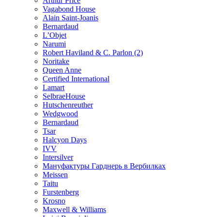
Arthur Price
Vagabond House
Alain Saint-Joanis
Bernardaud
L’Objet
Narumi
Robert Haviland & C. Parlon (2)
Noritakе
Queen Anne
Certified International
Lamart
SelbraeHouse
Hutschenreuther
Wedgwood
Bernardaud
Tsar
Halcyon Days
IVV
Intersilver
Мануфактуры Гарднерь в Вербилках
Meissen
Taitu
Furstenberg
Krosno
Maxwell & Williams