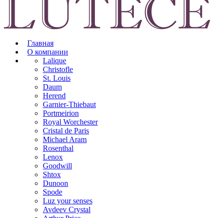
Главная
О компании
Lalique
Christofle
St. Louis
Daum
Herend
Garnier-Thiebaut
Portmeirion
Royal Worchester
Cristal de Paris
Michael Aram
Rosenthal
Lenox
Goodwill
Shtox
Dunoon
Spode
Luz your senses
Avdeev Crystal