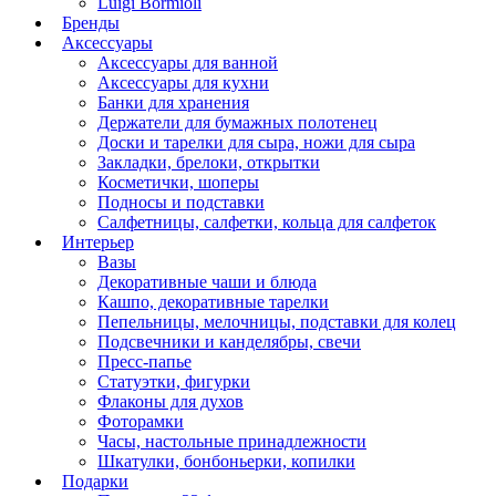
Luigi Bormioli
Бренды
Аксессуары
Аксессуары для ванной
Аксессуары для кухни
Банки для хранения
Держатели для бумажных полотенец
Доски и тарелки для сыра, ножи для сыра
Закладки, брелоки, открытки
Косметички, шоперы
Подносы и подставки
Салфетницы, салфетки, кольца для салфеток
Интерьер
Вазы
Декоративные чаши и блюда
Кашпо, декоративные тарелки
Пепельницы, мелочницы, подставки для колец
Подсвечники и канделябры, свечи
Пресс-папье
Статуэтки, фигурки
Флаконы для духов
Фоторамки
Часы, настольные принадлежности
Шкатулки, бонбоньерки, копилки
Подарки