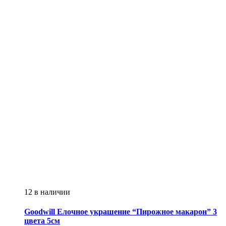
12 в наличии
Goodwill
Елочное украшение “Пирожное макарон” 3
цвета 5см