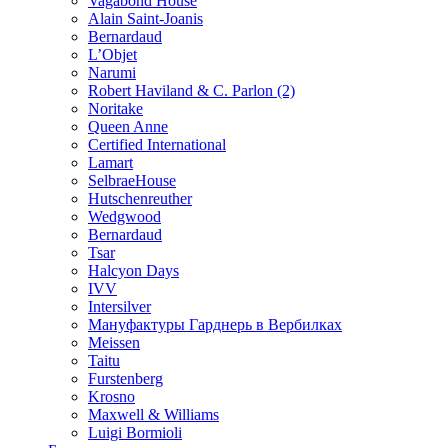
Vagabond House
Alain Saint-Joanis
Bernardaud
L’Objet
Narumi
Robert Haviland & C. Parlon (2)
Noritakе
Queen Anne
Certified International
Lamart
SelbraeHouse
Hutschenreuther
Wedgwood
Bernardaud
Tsar
Halcyon Days
IVV
Intersilver
Мануфактуры Гарднерь в Вербилках
Meissen
Taitu
Furstenberg
Krosno
Maxwell & Williams
Luigi Bormioli