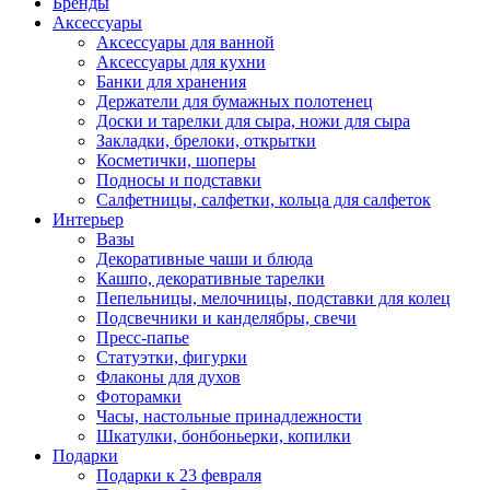
Бренды
Аксессуары
Аксессуары для ванной
Аксессуары для кухни
Банки для хранения
Держатели для бумажных полотенец
Доски и тарелки для сыра, ножи для сыра
Закладки, брелоки, открытки
Косметички, шоперы
Подносы и подставки
Салфетницы, салфетки, кольца для салфеток
Интерьер
Вазы
Декоративные чаши и блюда
Кашпо, декоративные тарелки
Пепельницы, мелочницы, подставки для колец
Подсвечники и канделябры, свечи
Пресс-папье
Статуэтки, фигурки
Флаконы для духов
Фоторамки
Часы, настольные принадлежности
Шкатулки, бонбоньерки, копилки
Подарки
Подарки к 23 февраля