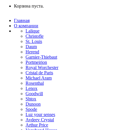
Корзина пуста.
Главная
О компании
Lalique
Christofle
St. Louis
Daum
Herend
Garnier-Thiebaut
Portmeirion
Royal Worchester
Cristal de Paris
Michael Aram
Rosenthal
Lenox
Goodwill
Shtox
Dunoon
Spode
Luz your senses
Avdeev Crystal
Arthur Price