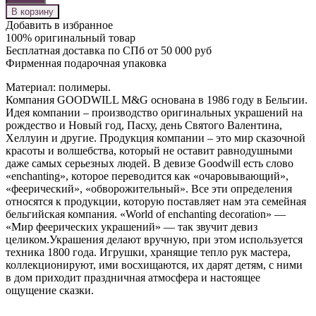
В корзину
Добавить в избранное
100% оригинальный товар
Бесплатная доставка по СПб от 50 000 руб
Фирменная подарочная упаковка
Материал: полимеры.
Компания GOODWILL M&G основана в 1986 году в Бельгии.
Идея компании – производство оригинальных украшений на
рождество и Новый год, Пасху, день Святого Валентина,
Хеллуин и другие. Продукция компании – это мир сказочной
красоты и волшебства, который не оставит равнодушными
даже самых серьезных людей. В девизе Goodwill есть слово
«enchanting», которое переводится как «очаровывающий»,
«феерический», «обворожительный». Все эти определения
относятся к продукции, которую поставляет нам эта семейная
бельгийская компания. «World of enchanting decoration» —
«Мир феерических украшений» — так звучит девиз
целиком.Украшения делают вручную, при этом используется
техника 1800 года. Игрушки, хранящие тепло рук мастера,
коллекционируют, ими восхищаются, их дарят детям, с ними
в дом приходит праздничная атмосфера и настоящее
ощущение сказки.