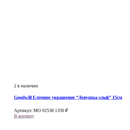
2 в наличии
Goodwill
Елочное украшение “Девушка-эльф” 15см
Артикул:
МО 92538
1350
₽
В корзину