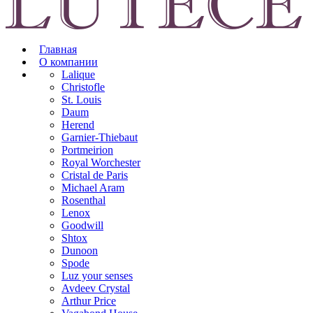
Главная
О компании
Lalique
Christofle
St. Louis
Daum
Herend
Garnier-Thiebaut
Portmeirion
Royal Worchester
Cristal de Paris
Michael Aram
Rosenthal
Lenox
Goodwill
Shtox
Dunoon
Spode
Luz your senses
Avdeev Crystal
Arthur Price