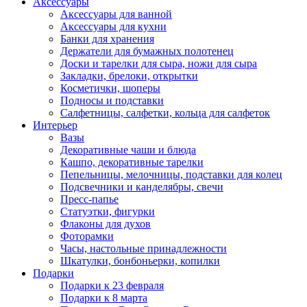
Аксессуары
Аксессуары для ванной
Аксессуары для кухни
Банки для хранения
Держатели для бумажных полотенец
Доски и тарелки для сыра, ножи для сыра
Закладки, брелоки, открытки
Косметички, шоперы
Подносы и подставки
Салфетницы, салфетки, кольца для салфеток
Интерьер
Вазы
Декоративные чаши и блюда
Кашпо, декоративные тарелки
Пепельницы, мелочницы, подставки для колец
Подсвечники и канделябры, свечи
Пресс-папье
Статуэтки, фигурки
Флаконы для духов
Фоторамки
Часы, настольные принадлежности
Шкатулки, бонбоньерки, копилки
Подарки
Подарки к 23 февраля
Подарки к 8 марта