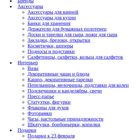
Бренды
Аксессуары
Аксессуары для ванной
Аксессуары для кухни
Банки для хранения
Держатели для бумажных полотенец
Доски и тарелки для сыра, ножи для сыра
Закладки, брелоки, открытки
Косметички, шоперы
Подносы и подставки
Салфетницы, салфетки, кольца для салфеток
Интерьер
Вазы
Декоративные чаши и блюда
Кашпо, декоративные тарелки
Пепельницы, мелочницы, подставки для колец
Подсвечники и канделябры, свечи
Пресс-папье
Статуэтки, фигурки
Флаконы для духов
Фоторамки
Часы, настольные принадлежности
Шкатулки, бонбоньерки, копилки
Подарки
Подарки к 23 февраля