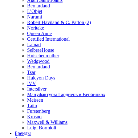
Alain Saint-Joanis
Bernardaud
L’Objet
Narumi
Robert Haviland & C. Parlon (2)
Noritakе
Queen Anne
Certified International
Lamart
SelbraeHouse
Hutschenreuther
Wedgwood
Bernardaud
Tsar
Halcyon Days
IVV
Intersilver
Мануфактуры Гарднерь в Вербилках
Meissen
Taitu
Furstenberg
Krosno
Maxwell & Williams
Luigi Bormioli
Бренды