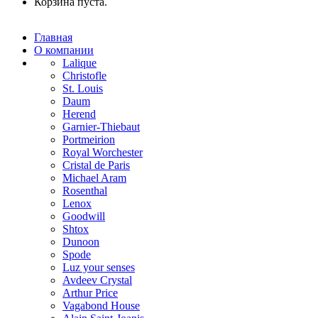
Корзина пуста.
Главная
О компании
Lalique
Christofle
St. Louis
Daum
Herend
Garnier-Thiebaut
Portmeirion
Royal Worchester
Cristal de Paris
Michael Aram
Rosenthal
Lenox
Goodwill
Shtox
Dunoon
Spode
Luz your senses
Avdeev Crystal
Arthur Price
Vagabond House