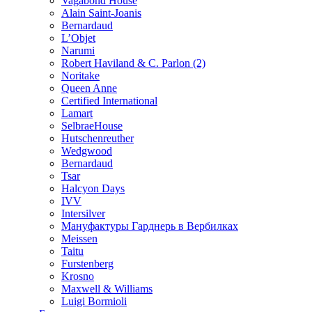
Vagabond House
Alain Saint-Joanis
Bernardaud
L’Objet
Narumi
Robert Haviland & C. Parlon (2)
Noritakе
Queen Anne
Certified International
Lamart
SelbraeHouse
Hutschenreuther
Wedgwood
Bernardaud
Tsar
Halcyon Days
IVV
Intersilver
Мануфактуры Гарднерь в Вербилках
Meissen
Taitu
Furstenberg
Krosno
Maxwell & Williams
Luigi Bormioli