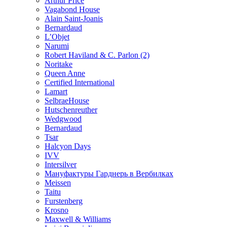
Arthur Price
Vagabond House
Alain Saint-Joanis
Bernardaud
L’Objet
Narumi
Robert Haviland & C. Parlon (2)
Noritakе
Queen Anne
Certified International
Lamart
SelbraeHouse
Hutschenreuther
Wedgwood
Bernardaud
Tsar
Halcyon Days
IVV
Intersilver
Мануфактуры Гарднерь в Вербилках
Meissen
Taitu
Furstenberg
Krosno
Maxwell & Williams