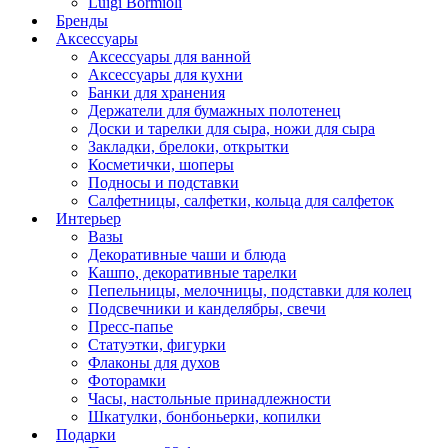
Luigi Bormioli
Бренды
Аксессуары
Аксессуары для ванной
Аксессуары для кухни
Банки для хранения
Держатели для бумажных полотенец
Доски и тарелки для сыра, ножи для сыра
Закладки, брелоки, открытки
Косметички, шоперы
Подносы и подставки
Салфетницы, салфетки, кольца для салфеток
Интерьер
Вазы
Декоративные чаши и блюда
Кашпо, декоративные тарелки
Пепельницы, мелочницы, подставки для колец
Подсвечники и канделябры, свечи
Пресс-папье
Статуэтки, фигурки
Флаконы для духов
Фоторамки
Часы, настольные принадлежности
Шкатулки, бонбоньерки, копилки
Подарки