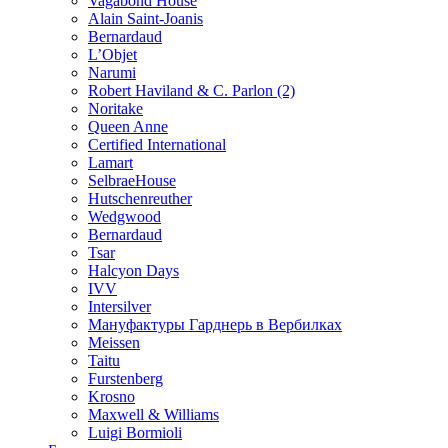
Vagabond House
Alain Saint-Joanis
Bernardaud
L’Objet
Narumi
Robert Haviland & C. Parlon (2)
Noritakе
Queen Anne
Certified International
Lamart
SelbraeHouse
Hutschenreuther
Wedgwood
Bernardaud
Tsar
Halcyon Days
IVV
Intersilver
Мануфактуры Гарднерь в Вербилках
Meissen
Taitu
Furstenberg
Krosno
Maxwell & Williams
Luigi Bormioli