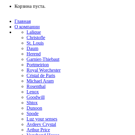
Корзина пуста.
Главная
О компании
Lalique
Christofle
St. Louis
Daum
Herend
Garnier-Thiebaut
Portmeirion
Royal Worchester
Cristal de Paris
Michael Aram
Rosenthal
Lenox
Goodwill
Shtox
Dunoon
Spode
Luz your senses
Avdeev Crystal
Arthur Price