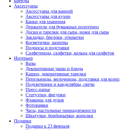
Бренды
Аксессуары
Аксессуары для ванной
Аксессуары для кухни
Банки для хранения
Держатели для бумажных полотенец
Доски и тарелки для сыра, ножи для сыра
Закладки, брелоки, открытки
Косметички, шоперы
Подносы и подставки
Салфетницы, салфетки, кольца для салфеток
Интерьер
Вазы
Декоративные чаши и блюда
Кашпо, декоративные тарелки
Пепельницы, мелочницы, подставки для колец
Подсвечники и канделябры, свечи
Пресс-папье
Статуэтки, фигурки
Флаконы для духов
Фоторамки
Часы, настольные принадлежности
Шкатулки, бонбоньерки, копилки
Подарки
Подарки к 23 февраля