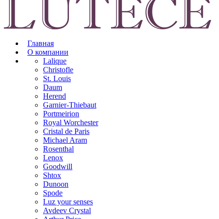
Главная
О компании
Lalique
Christofle
St. Louis
Daum
Herend
Garnier-Thiebaut
Portmeirion
Royal Worchester
Cristal de Paris
Michael Aram
Rosenthal
Lenox
Goodwill
Shtox
Dunoon
Spode
Luz your senses
Avdeev Crystal