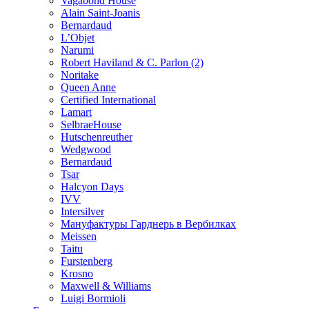
Vagabond House
Alain Saint-Joanis
Bernardaud
L’Objet
Narumi
Robert Haviland & C. Parlon (2)
Noritakе
Queen Anne
Certified International
Lamart
SelbraeHouse
Hutschenreuther
Wedgwood
Bernardaud
Tsar
Halcyon Days
IVV
Intersilver
Мануфактуры Гарднерь в Вербилках
Meissen
Taitu
Furstenberg
Krosno
Maxwell & Williams
Luigi Bormioli