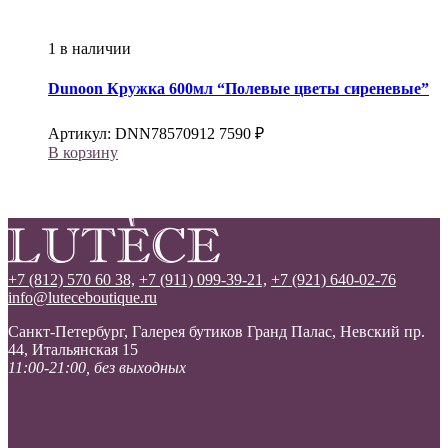
1 в наличии
Dunoon
Кружка 600мл “Полевые цветы сиреневые”
Артикул:
DNN78570912
7590
₽
В корзину
+7 (812) 570 60 38,
+7 (911) 099-39-21,
+7 (921) 640-02-76
info@luteceboutique.ru
Санкт-Петербург, Галерея бутиков Гранд Палас, Невский пр.
44, Итальянская 15
11:00-21:00, без выходных