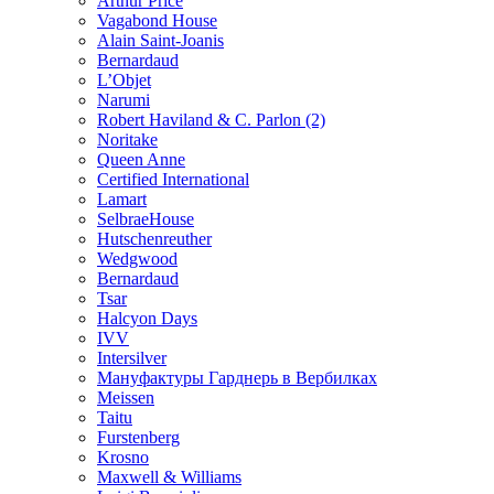
Arthur Price
Vagabond House
Alain Saint-Joanis
Bernardaud
L’Objet
Narumi
Robert Haviland & C. Parlon (2)
Noritakе
Queen Anne
Certified International
Lamart
SelbraeHouse
Hutschenreuther
Wedgwood
Bernardaud
Tsar
Halcyon Days
IVV
Intersilver
Мануфактуры Гарднерь в Вербилках
Meissen
Taitu
Furstenberg
Krosno
Maxwell & Williams