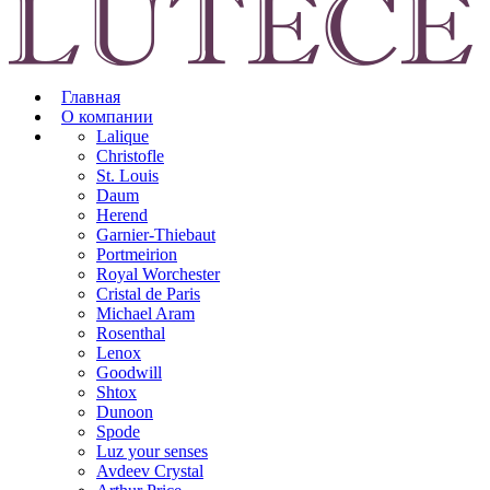
Главная
О компании
Lalique
Christofle
St. Louis
Daum
Herend
Garnier-Thiebaut
Portmeirion
Royal Worchester
Cristal de Paris
Michael Aram
Rosenthal
Lenox
Goodwill
Shtox
Dunoon
Spode
Luz your senses
Avdeev Crystal