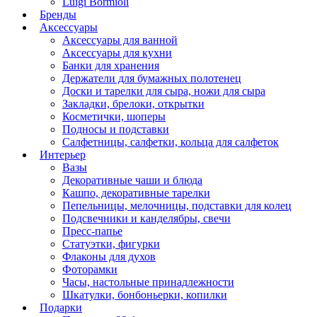
Luigi Bormioli
Бренды
Аксессуары
Аксессуары для ванной
Аксессуары для кухни
Банки для хранения
Держатели для бумажных полотенец
Доски и тарелки для сыра, ножи для сыра
Закладки, брелоки, открытки
Косметички, шоперы
Подносы и подставки
Салфетницы, салфетки, кольца для салфеток
Интерьер
Вазы
Декоративные чаши и блюда
Кашпо, декоративные тарелки
Пепельницы, мелочницы, подставки для колец
Подсвечники и канделябры, свечи
Пресс-папье
Статуэтки, фигурки
Флаконы для духов
Фоторамки
Часы, настольные принадлежности
Шкатулки, бонбоньерки, копилки
Подарки