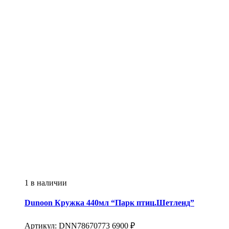
1 в наличии
Dunoon
Кружка 440мл “Парк птиц.Шетленд”
Артикул:
DNN78670773
6900
₽