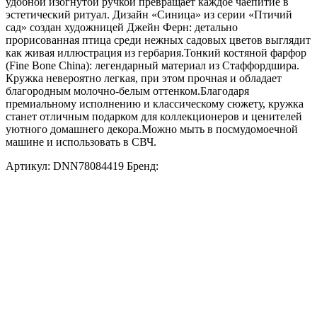
удобной изогнутой ручкой превращает каждое чаепитие в
эстетический ритуал. Дизайн «Синица» из серии «Птичий
сад» создан художницей Джейн Ферн: детально
прорисованная птица среди нежных садовых цветов выглядит
как живая иллюстрация из гербария.Тонкий костяной фарфор
(Fine Bone China): легендарный материал из Стаффордшира.
Кружка невероятно легкая, при этом прочная и обладает
благородным молочно-белым оттенком.Благодаря
премиальному исполнению и классическому сюжету, кружка
станет отличным подарком для коллекционеров и ценителей
уютного домашнего декора.Можно мыть в посмудомоечной
машине и использовать в СВЧ.
Артикул:
DNN78084419
Бренд: