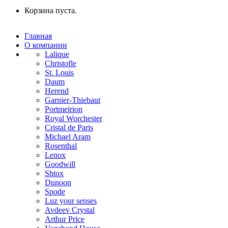
Корзина пуста.
Главная
О компании
Lalique
Christofle
St. Louis
Daum
Herend
Garnier-Thiebaut
Portmeirion
Royal Worchester
Cristal de Paris
Michael Aram
Rosenthal
Lenox
Goodwill
Shtox
Dunoon
Spode
Luz your senses
Avdeev Crystal
Arthur Price