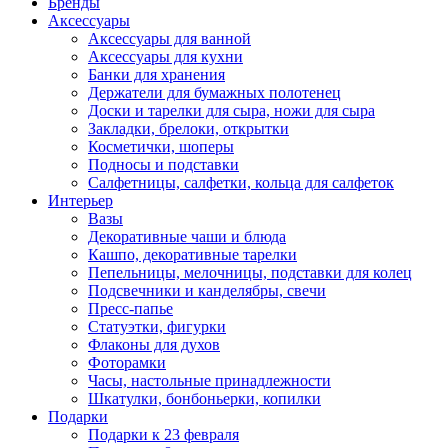
Бренды
Аксессуары
Аксессуары для ванной
Аксессуары для кухни
Банки для хранения
Держатели для бумажных полотенец
Доски и тарелки для сыра, ножи для сыра
Закладки, брелоки, открытки
Косметички, шоперы
Подносы и подставки
Салфетницы, салфетки, кольца для салфеток
Интерьер
Вазы
Декоративные чаши и блюда
Кашпо, декоративные тарелки
Пепельницы, мелочницы, подставки для колец
Подсвечники и канделябры, свечи
Пресс-папье
Статуэтки, фигурки
Флаконы для духов
Фоторамки
Часы, настольные принадлежности
Шкатулки, бонбоньерки, копилки
Подарки
Подарки к 23 февраля