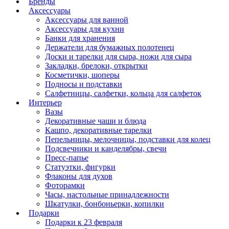
Бренды
Аксессуары
Аксессуары для ванной
Аксессуары для кухни
Банки для хранения
Держатели для бумажных полотенец
Доски и тарелки для сыра, ножи для сыра
Закладки, брелоки, открытки
Косметички, шоперы
Подносы и подставки
Салфетницы, салфетки, кольца для салфеток
Интерьер
Вазы
Декоративные чаши и блюда
Кашпо, декоративные тарелки
Пепельницы, мелочницы, подставки для колец
Подсвечники и канделябры, свечи
Пресс-папье
Статуэтки, фигурки
Флаконы для духов
Фоторамки
Часы, настольные принадлежности
Шкатулки, бонбоньерки, копилки
Подарки
Подарки к 23 февраля