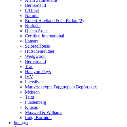
Alain Saint-Joanis
Bernardaud
L’Objet
Narumi
Robert Haviland & C. Parlon (2)
Noritakе
Queen Anne
Certified International
Lamart
SelbraeHouse
Hutschenreuther
Wedgwood
Bernardaud
Tsar
Halcyon Days
IVV
Intersilver
Мануфактуры Гарднерь в Вербилках
Meissen
Taitu
Furstenberg
Krosno
Maxwell & Williams
Luigi Bormioli
Бренды