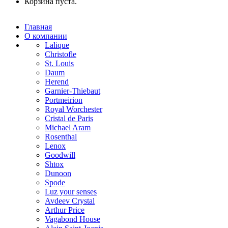
Корзина пуста.
Главная
О компании
Lalique
Christofle
St. Louis
Daum
Herend
Garnier-Thiebaut
Portmeirion
Royal Worchester
Cristal de Paris
Michael Aram
Rosenthal
Lenox
Goodwill
Shtox
Dunoon
Spode
Luz your senses
Avdeev Crystal
Arthur Price
Vagabond House