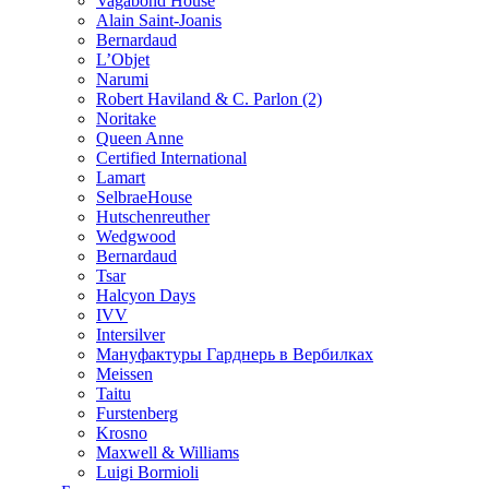
Vagabond House
Alain Saint-Joanis
Bernardaud
L’Objet
Narumi
Robert Haviland & C. Parlon (2)
Noritakе
Queen Anne
Certified International
Lamart
SelbraeHouse
Hutschenreuther
Wedgwood
Bernardaud
Tsar
Halcyon Days
IVV
Intersilver
Мануфактуры Гарднерь в Вербилках
Meissen
Taitu
Furstenberg
Krosno
Maxwell & Williams
Luigi Bormioli