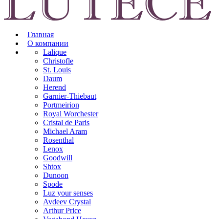
Главная
О компании
Lalique
Christofle
St. Louis
Daum
Herend
Garnier-Thiebaut
Portmeirion
Royal Worchester
Cristal de Paris
Michael Aram
Rosenthal
Lenox
Goodwill
Shtox
Dunoon
Spode
Luz your senses
Avdeev Crystal
Arthur Price