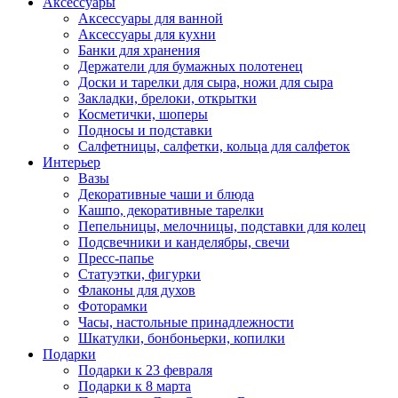
Аксессуары
Аксессуары для ванной
Аксессуары для кухни
Банки для хранения
Держатели для бумажных полотенец
Доски и тарелки для сыра, ножи для сыра
Закладки, брелоки, открытки
Косметички, шоперы
Подносы и подставки
Салфетницы, салфетки, кольца для салфеток
Интерьер
Вазы
Декоративные чаши и блюда
Кашпо, декоративные тарелки
Пепельницы, мелочницы, подставки для колец
Подсвечники и канделябры, свечи
Пресс-папье
Статуэтки, фигурки
Флаконы для духов
Фоторамки
Часы, настольные принадлежности
Шкатулки, бонбоньерки, копилки
Подарки
Подарки к 23 февраля
Подарки к 8 марта